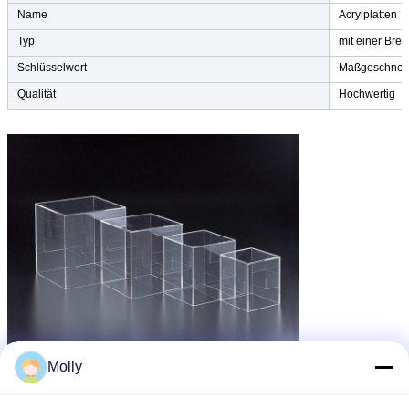
Name
Acrylplatten
Typ
mit einer Brei
Schlüsselwort
Maßgeschneid
Qualität
Hochwertig
Molly