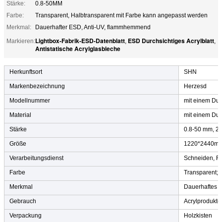
Stärke:
0.8-50MM
Farbe:
Transparent, Halbtransparent mit Farbe kann angepasst werden
Merkmal:
Dauerhafter ESD, Anti-UV, flammhemmend
Lightbox-Fabrik-ESD-Datenblatt
ESD Durchsichtiges Acrylblatt
Markieren:
,
,
Antistatische Acrylglasbleche
Herkunftsort
SHN
Markenbezeichnung
Herzesd
Modellnummer
mit einem Du
Material
mit einem Du
Stärke
0.8-50 mm, 2
Größe
1220*2440mm 
Verarbeitungsdienst
Schneiden, F
Farbe
Transparent; 
Merkmal
Dauerhaftes E
Gebrauch
Acrylprodukte
Verpackung
Holzkisten