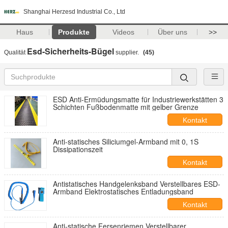
Shanghai Herzesd Industrial Co., Ltd
Haus
Produkte
Videos
Über uns
>>
Esd-Sicherheits-Bügel
Qualität
supplier.
(45)
ESD Anti-Ermüdungsmatte für Industriewerkstätten 3
Schichten Fußbodenmatte mit gelber Grenze
Kontakt
Anti-statisches Siliciumgel-Armband mit 0, 1S
Dissipationszeit
Kontakt
Antistatisches Handgelenksband Verstellbares ESD-
Armband Elektrostatisches Entladungsband
Kontakt
Anti-statische Fersenriemen Verstellbarer