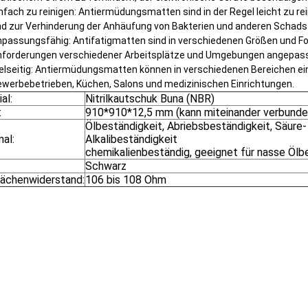
nfach zu reinigen: Antiermüdungsmatten sind in der Regel leicht zu re
d zur Verhinderung der Anhäufung von Bakterien und anderen Schadst
passungsfähig: Antifatigmatten sind in verschiedenen Größen und Fo
nforderungen verschiedener Arbeitsplätze und Umgebungen angepas
elseitig: Antiermüdungsmatten können in verschiedenen Bereichen ein
werbebetrieben, Küchen, Salons und medizinischen Einrichtungen.
al:
Nitrilkautschuk Buna (NBR)
:
910*910*12,5 mm (kann miteinander verbunde
Ölbeständigkeit, Abriebsbeständigkeit, Säure-
al:
Alkalibeständigkeit
chemikalienbeständig, geeignet für nasse Ölb
Schwarz
lächenwiderstand:
106 bis 108 Ohm