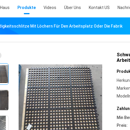
Haus
Produkte
Videos
Über Uns
Kontakt US
Nachr
gkeitsschlitze Mit Löchern Für Den Arbeitsplatz Oder Die Fabrik
Schwa
Arbeit
Produk
Herkun
Marke
Model
Zahlun
Min Be
Preis: