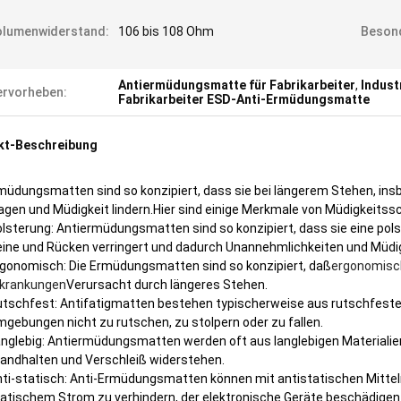
olumenwiderstand:
106 bis 108 Ohm
Besond
Antiermüdungsmatte für Fabrikarbeiter
,
Indust
rvorheben:
Fabrikarbeiter ESD-Anti-Ermüdungsmatte
kt-Beschreibung
müdungsmatten sind so konzipiert, dass sie bei längerem Stehen, ins
gen und Müdigkeit lindern.Hier sind einige Merkmale von Müdigkeitssc
lsterung: Antiermüdungsmatten sind so konzipiert, dass sie eine pols
ine und Rücken verringert und dadurch Unannehmlichkeiten und Müdigk
gonomisch: Die Ermüdungsmatten sind so konzipiert, daß
ergonomisc
rkrankungen
Verursacht durch längeres Stehen.
tschfest: Antifatigmatten bestehen typischerweise aus rutschfestem 
gebungen nicht zu rutschen, zu stolpern oder zu fallen.
nglebig: Antiermüdungsmatten werden oft aus langlebigen Materialien
andhalten und Verschleiß widerstehen.
ti-statisch: Anti-Ermüdungsmatten können mit antistatischen Mitt
atischem Strom zu verhindern, der elektronische Geräte beschädigen