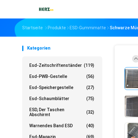
Startseite
Produkte
ESD-Gummimatte
Schwarze Müdi
Kategorien
Esd-Zeitschriftenständer
(119)
Esd-PWB-Gestelle
(56)
Esd-Speichergestelle
(27)
Esd-Schaumblätter
(75)
ESD, Der Taschen
(32)
Abschirmt
Warnendes Band ESD
(40)
Esd-Magazin
(69)