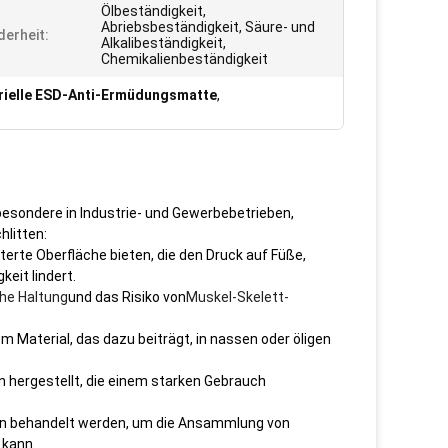
Ölbeständigkeit,
Abriebsbeständigkeit, Säure- und
erheit:
Alkalibeständigkeit,
Chemikalienbeständigkeit
rielle ESD-Anti-Ermüdungsmatte
,
besondere in Industrie- und Gewerbebetrieben,
hlitten:
terte Oberfläche bieten, die den Druck auf Füße,
eit lindert.
he Haltung
und das Risiko von
Muskel-Skelett-
Material, das dazu beiträgt, in nassen oder öligen
 hergestellt, die einem starken Gebrauch
eln behandelt werden, um die Ansammlung von
 kann.