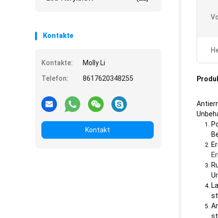
V
Kontakte
He
Kontakte:
Molly Li
Telefon:
8617620348255
Produ
Antier
Unbeha
Po
Kontakt
Be
Er
E
Ru
Um
La
st
An
st