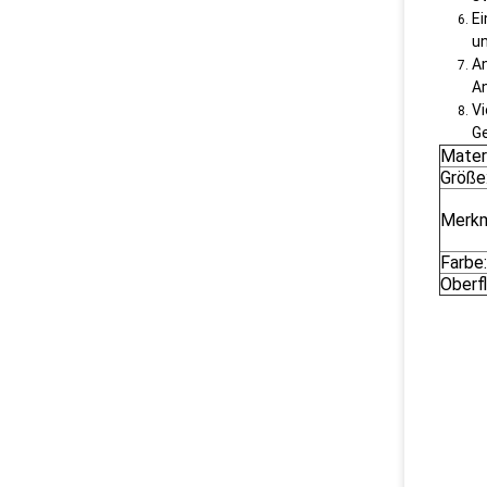
Ei
un
An
A
Vi
Ge
Materi
Größe
Merkm
Farbe:
Oberf