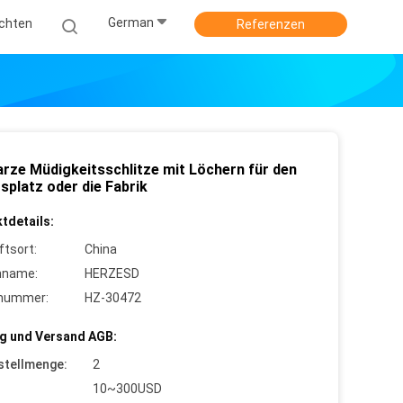
German
ichten
Referenzen
rze Müdigkeitsschlitze mit Löchern für den
splatz oder die Fabrik
tdetails:
ftsort:
China
nname:
HERZESD
lnummer:
HZ-30472
g und Versand AGB:
stellmenge:
2
10~300USD