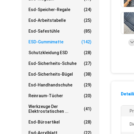
Esd-Speicher-Regale
(24)
Esd-Arbeitstabelle
(25)
Esd-Safestühle
(85)
ESD-Gummimatte
(142)
Schutzkleidung ESD
(28)
Esd-Sicherheits-Schuhe
(27)
Esd-Sicherheits-Bügel
(38)
Esd-Handhandschuhe
(29)
Detail
Reinraum-Tücher
(20)
Werkzeuge Der
(41)
Pr
Elektrostatischen ...
Esd-Büroartikel
(28)
Di
Esd-Acrylblatt
(22)