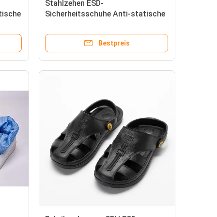
Stahlzehen ESD-
tische
Sicherheitsschuhe Anti-statische
Stiefel für Reinraum Halbleiter
Elektronik Fertigung und
Bestpreis
industrielle Arbeitsplätze