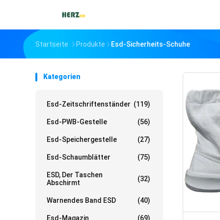
Startseite
Produkte
Esd-Sicherheits-Schuhe
Kategorien
Esd-Zeitschriftenständer
(119)
Esd-PWB-Gestelle
(56)
Esd-Speichergestelle
(27)
Esd-Schaumblätter
(75)
ESD, Der Taschen
(32)
Abschirmt
Warnendes Band ESD
(40)
Esd-Magazin
(69)