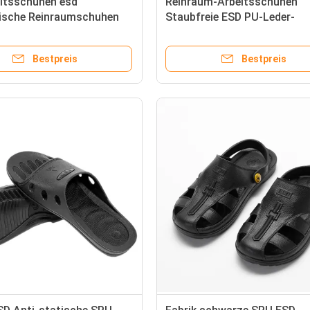
eitsschuhen esd
Reinraum-Arbeitsschuhen
tische Reinraumschuhen
Staubfreie ESD PU-Leder-
tische Sandalen ESD SPU
Sicherheitsschuhen Anti-
statische Stahlfußschuhen
Bestpreis
Bestpreis