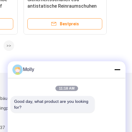
f
antistatische Reinraumschuhen
antistatische Sandalen ESD SPU
Slipper
Bestpreis
>>
Molly
Mailen Sie uns
11:18 AM
bäude 5,
Good day, what product are you looking 
for?
ngpu Bezirk,
37