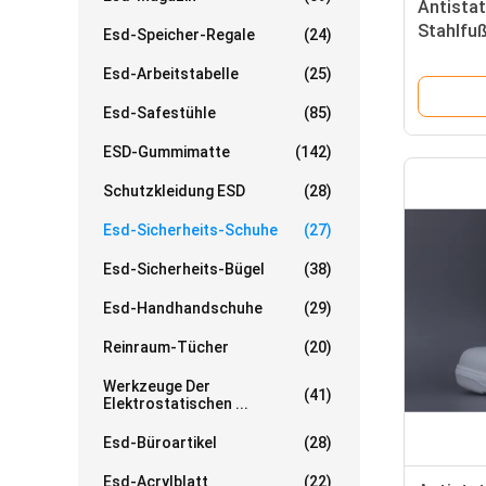
Antistat
Stahlfu
Esd-Speicher-Regale
(24)
PVC-Sohl
Esd-Arbeitstabelle
(25)
Esd-Safestühle
(85)
ESD-Gummimatte
(142)
Schutzkleidung ESD
(28)
Esd-Sicherheits-Schuhe
(27)
Esd-Sicherheits-Bügel
(38)
Esd-Handhandschuhe
(29)
Reinraum-Tücher
(20)
Werkzeuge Der
(41)
Elektrostatischen ...
Esd-Büroartikel
(28)
Esd-Acrylblatt
(22)