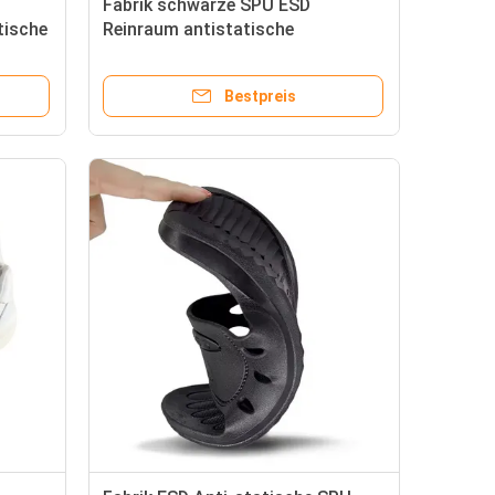
Fabrik schwarze SPU ESD
tische
Reinraum antistatische
Pantoffeln zum Arbeiten
Bestpreis