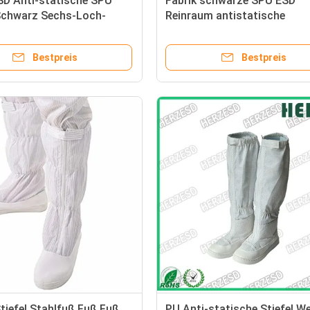
SD Anti-statische SPU
Fabrik schwarze SPU ESD
 Schwarz Sechs-Loch-
Reinraum antistatische
ngsraum Werkstatt
Pantoffeln zum Arbeiten
it Komfortabel Anti-
Bestpreis
Bestpreis
tiefel Stahlfuß Fuß Fuß
PU Anti-statische Stiefel W