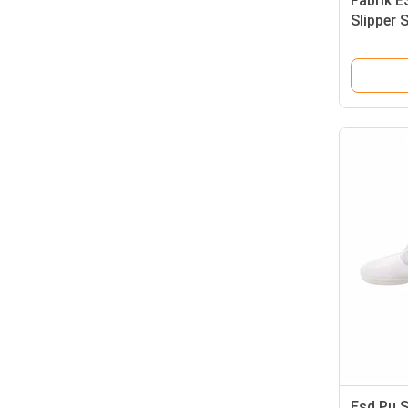
Fabrik E
Slipper
Reinigu
Sicherhe
Rutsch
Esd Pu S