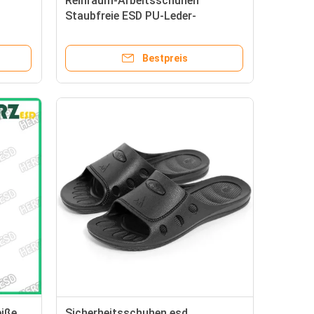
Reinraum-Arbeitsschuhen
Staubfreie ESD PU-Leder-
Sicherheitsschuhen Anti-
statische Stahlfußschuhen
Bestpreis
eiße
Sicherheitsschuhen esd