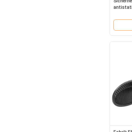
Sicherh
antista
antista
Slipper