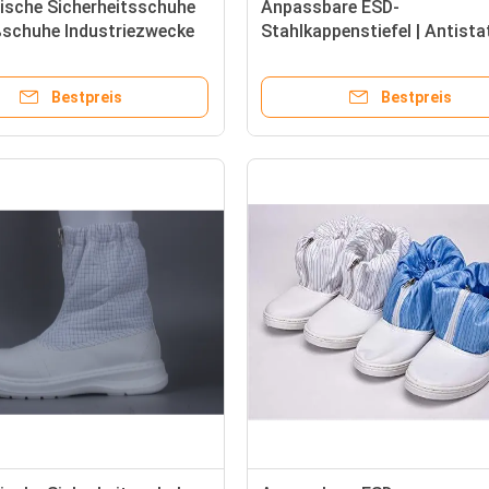
ische Sicherheitsschuhe
Anpassbare ESD-
ßschuhe Industriezwecke
Stahlkappenstiefel | Antista
e individuell
Sicherheits-Reinraumstiefel
Bestpreis
Bestpreis