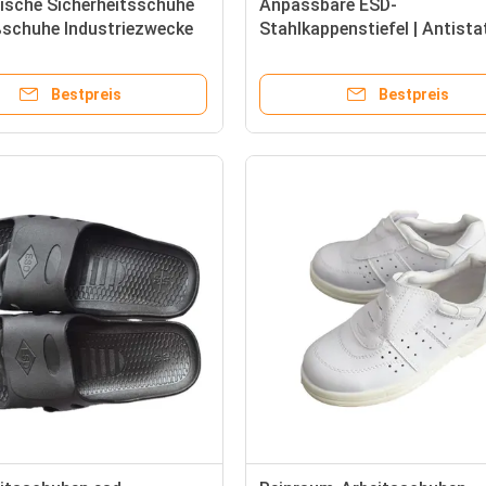
ische Sicherheitsschuhe
Anpassbare ESD-
ßschuhe Industriezwecke
Stahlkappenstiefel | Antista
e individuell
Sicherheits-Reinraumstiefel
Bestpreis
Bestpreis