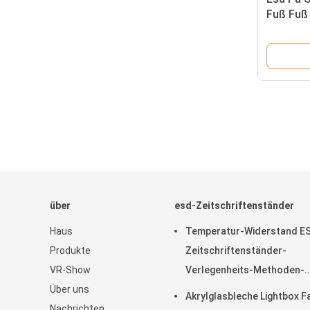
Fuß Fuß
Fuß Fuß
Fuß Fuß
Fuß Fuß
Fuß Fuß
Fuß Fuß
Fuß Fuß
Fuß Fuß
Fuß Fuß
Fuß Fuß
Fuß Fuß
Fuß Fuß
über
esd-Zeitschriftenständer
Haus
Temperatur-Widerstand E
Produkte
Zeitschriftenständer-
VR-Show
Verlegenheits-Methoden-
Über uns
Schrauben-/Gang-Bahn
Akrylglasbleche Lightbox F
Nachrichten
justierbar