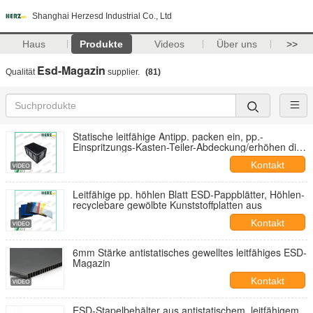
Shanghai Herzesd Industrial Co., Ltd
Haus
Produkte
Videos
Über uns
>>
Esd-Magazin
Qualität
supplier.
(81)
Statische leitfähige Antipp. packen ein, pp.-
Einspritzungs-Kasten-Teiler-Abdeckung/erhöhen die
verfügbare Schicht
Kontakt
Leitfähige pp. höhlen Blatt ESD-Pappblätter, Höhlen-
recyclebare gewölbte Kunststoffplatten aus
Kontakt
6mm Stärke antistatisches gewelltes leitfähiges ESD-
Magazin
Kontakt
ESD-Stapelbehälter aus antistatischem, leitfähigem