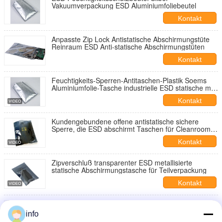
Vakuumverpackung ESD Aluminiumfoliebeutel
Kontakt
Anpasste Zip Lock Antistatische Abschirmungstüte
Reinraum ESD Anti-statische Abschirmungstüten
Kontakt
Feuchtigkeits-Sperren-Antitaschen-Plastik Soems
Aluminiumfolie-Tasche industrielle ESD statische mit
Reißverschluss
Kontakt
Kundengebundene offene antistatische sichere
Sperre, die ESD abschirmt Taschen für Cleanroom
verpackt
Kontakt
Zipverschluß transparenter ESD metallisierte
statische Abschirmungstasche für Teilverpackung
Kontakt
Esd-Feuchtigkeits-Sperren-fertigte antistatisches
Taschen-Päckchen-Taschen-Drucken besonders an
info