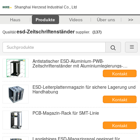
Shanghai Herzesd Industrial Co., Ltd
Haus
Produkte
Videos
Über uns
>>
esd-Zeitschriftenständer
Qualität
supplier.
(137)
Antistatischer ESD-Aluminium-PWB-
Zeitschriftenständer mit Aluminiumlegierungs-
einfacher Versammlung für Industrie
Kontakt
ESD-Leiterplattenmagazin für sichere Lagerung und
Handhabung
Kontakt
PCB-Magazin-Rack für SMT-Linie
Kontakt
Langlebiges ESD-Magazinregal geeignet für