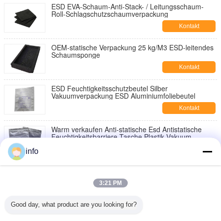
ESD EVA-Schaum-Anti-Stack- / Leitungsschaum-
Roll-Schlagschutzschaumverpackung
Kontakt
OEM-statische Verpackung 25 kg/M3 ESD-leitendes
Schaumsponge
Kontakt
ESD Feuchtigkeitsschutzbeutel Silber
Vakuumverpackung ESD Aluminiumfoliebeutel
Kontakt
Warm verkaufen Anti-statische Esd Antistatische
Feuchtigkeitsbarriere-Tasche Plastik Vakuum-
Packing-Tasche
Kontakt
info
Antistatische Schutztasche Kunststoff-ESD-Tasche
Drucktransparente Schutz-Antistatische Tasche
3:21 PM
Kontakt
Good day, what product are you looking for?
ESD Feuchtigkeitsschutzbeutel Silber
Vakuumverpackung ESD Aluminiumfoliebeutel