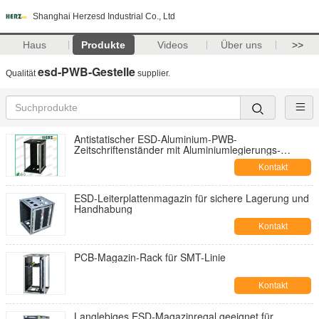
Shanghai Herzesd Industrial Co., Ltd
Haus
Produkte
Videos
Über uns
>>
esd-PWB-Gestelle
Qualität
supplier.
Antistatischer ESD-Aluminium-PWB-
Zeitschriftenständer mit Aluminiumlegierungs-
einfacher Versammlung für Industrie
Kontakt
ESD-Leiterplattenmagazin für sichere Lagerung und
Handhabung
Kontakt
PCB-Magazin-Rack für SMT-Linie
Kontakt
Langlebiges ESD-Magazinregal geeignet für