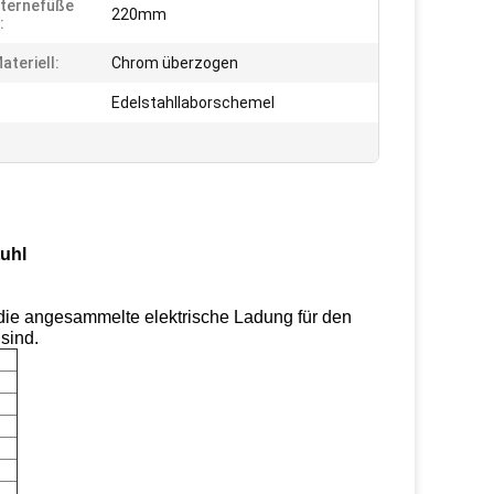
ternefüße
220mm
:
ateriell:
Chrom überzogen
Edelstahllaborschemel
uhl
g die angesammelte elektrische Ladung für den
sind.