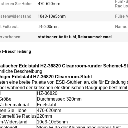
Fünf-S
stieren Sie Höhe:
470-620mm
Radius
ystemwiderstand:
10e3-10e5ohm
Füße M
t Fußrest:
, R=200mm;
Name:
rvorheben:
statischer Antistuhl
,
Reinraumschemel
kt-Beschreibung
tatischer Edelstahl HZ-36820 Cleanroom-runder Schemel-St
hrliche Beschreibung
ähiger Edelstahl HZ-36820 Cleanroom-Stuhl
eten eine breite Palette von ESD-Stühlen an, die für Entladun
ber während der kritischen elektronischen Baugruppe bestimmt 
l
HZ-36820
Größe
Durchmesser: 320mm
lächenmaterial
Edelstahl
eren Sie Höhe
470-620mm
Sternefüße Radius
220mm
m-Widerstand
10e3-10e5ohm
materiell
Stern-Füße der Aluminiumlegierungs-fünf