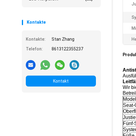
Ju
S
Kontakte
Mi
Kontakte:
Stan Zhang
He
Telefon:
8613122355237
Produ
Antis
Ausfü
Kontakt
Leitf
Wir bi
Betrei
Model
Seat-
Oberf
Justi
Fünf-
Syste
Füße 