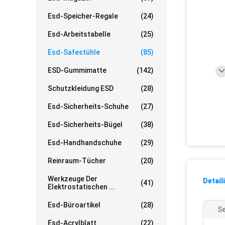
Esd-Speicher-Regale
(24)
Esd-Arbeitstabelle
(25)
Esd-Safestühle
(85)
ESD-Gummimatte
(142)
Schutzkleidung ESD
(28)
Esd-Sicherheits-Schuhe
(27)
Esd-Sicherheits-Bügel
(38)
Esd-Handhandschuhe
(29)
Reinraum-Tücher
(20)
Werkzeuge Der
Detail
(41)
Elektrostatischen ...
Esd-Büroartikel
(28)
S
Esd-Acrylblatt
(22)