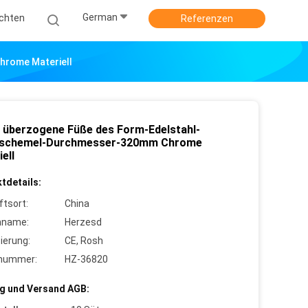
German
ichten
Referenzen
rome Materiell
 überzogene Füße des Form-Edelstahl-
schemel-Durchmesser-320mm Chrome
ell
tdetails:
ftsort:
China
nname:
Herzesd
zierung:
CE, Rosh
lnummer:
HZ-36820
g und Versand AGB: