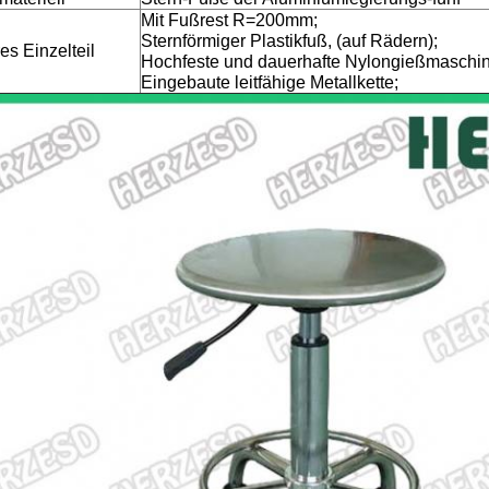
Mit Fußrest R=200mm;
Sternförmiger Plastikfuß, (auf Rädern);
es Einzelteil
Hochfeste und dauerhafte Nylongießmaschin
Eingebaute leitfähige Metallkette;