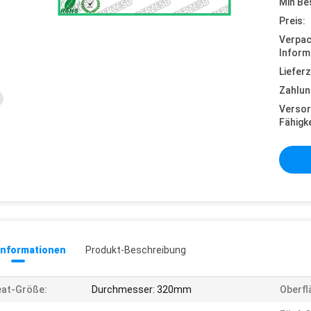
Min Be
Preis:
Verpa
Inform
Lieferz
Zahlun
Versor
Fähigke
informationen
Produkt-Beschreibung
eat-Größe:
Durchmesser: 320mm
Oberfl