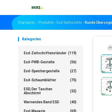
Startseite
Produkte
Esd-Safestühle
Runde Überzoge
Kategorien
Esd-Zeitschriftenständer
(119)
Esd-PWB-Gestelle
(56)
Esd-Speichergestelle
(27)
Esd-Schaumblätter
(75)
ESD, Der Taschen
(32)
Abschirmt
Warnendes Band ESD
(40)
Esd-Magazin
(69)