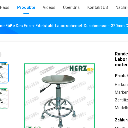
Haus
Produkte
Videos
Über Uns
Kontakt US
Nachr
ne Füße Des Form-Edelstahl-Laborschemel-Durchmesser-320mm Ch
Runde
Labor
materi
Produk
Herkun
Marke
Zertifi
Model
Zahlun