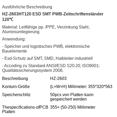
Ausführliche Beschreibung
HZ-2603HT120 ESD SMT PWB-Zeitschriftenständer
120℃
Material: Leitfähige pp. /PPE, Verzinkung Stahl,
Aluminiumlegierung
Anwendung:
- Speicher und logistisches PWB, elektronische
Bauelemente
- Esd-Schutz auf SMT, SMD, Halbleiter industriell
- Accoding zu Standard ANSI/ESD S20.20, ISO9001:
Qualitätssicherungssystem 2008.
Beschreibung
HZ-2603
Konturn-Größe
(L×W×H) Millimeter: 355*320*563
Speicherschlitz
50pcs von Platten kann
gespeichert werden
Thespecifications-ofPCB
355× (50-250) Millimeter
Platten