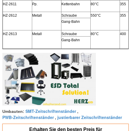
HZ-2611
Pp.
Kettenbahn
80°C
355
HZ-2612
Metall
Schraube
550°C
355
Gang-Bahn
HZ-2613
Metall
Schraube
80°C
400
Gang-Bahn
SMT-Zeitschriftenständer
Umbauten:
,
PWB-Zeitschriftenständer
justierbarer Zeitschriftenständer
,
Erhalten Sie den besten Preis für