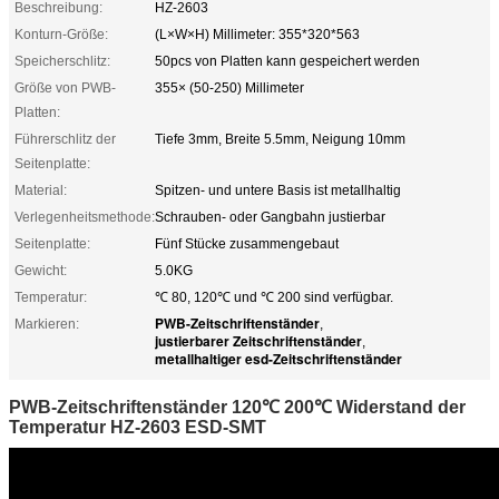
Beschreibung:
HZ-2603
Konturn-Größe:
(L×W×H) Millimeter: 355*320*563
Speicherschlitz:
50pcs von Platten kann gespeichert werden
Größe von PWB-
355× (50-250) Millimeter
Platten:
Führerschlitz der
Tiefe 3mm, Breite 5.5mm, Neigung 10mm
Seitenplatte:
Material:
Spitzen- und untere Basis ist metallhaltig
Verlegenheitsmethode:
Schrauben- oder Gangbahn justierbar
Seitenplatte:
Fünf Stücke zusammengebaut
Gewicht:
5.0KG
Temperatur:
℃ 80, 120℃ und ℃ 200 sind verfügbar.
PWB-Zeitschriftenständer
Markieren:
,
justierbarer Zeitschriftenständer
,
metallhaltiger esd-Zeitschriftenständer
PWB-Zeitschriftenständer 120℃ 200℃ Widerstand der
Temperatur HZ-2603 ESD-SMT