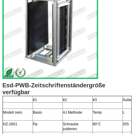
Esd-PWB-Zeitschriftenständergröße
verfügbar
#1
#2
#3
Äußer
Modell nein.
Basis
AJ Methode
Temp
L
HZ-2601
Pp.
Schraube
80°C
355
justieren.