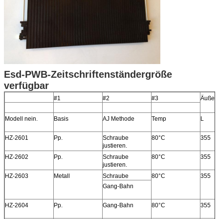
Esd-PWB-Zeitschriftenständergröße
verfügbar
#1
#2
#3
Äußer
Modell nein.
Basis
AJ Methode
Temp
L
HZ-2601
Pp.
Schraube
80°C
355
justieren.
HZ-2602
Pp.
Schraube
80°C
355
justieren.
HZ-2603
Metall
Schraube
80°C
355
Gang-Bahn
HZ-2604
Pp.
Gang-Bahn
80°C
355