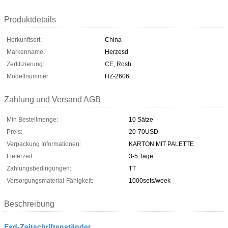
Produktdetails
Herkunftsort:
China
Markenname:
Herzesd
Zertifizierung:
CE, Rosh
Modellnummer:
HZ-2606
Zahlung und Versand AGB
Min Bestellmenge:
10 Sätze
Preis:
20-70USD
Verpackung Informationen:
KARTON MIT PALETTE
Lieferzeit:
3-5 Tage
Zahlungsbedingungen:
TT
Versorgungsmaterial-Fähigkeit:
1000sets/week
Beschreibung
Esd-Zeitschriftenständer