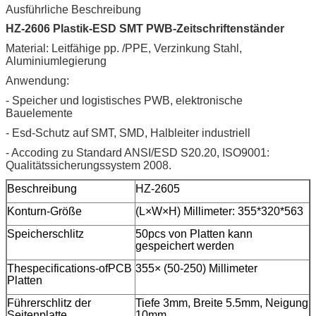
Ausführliche Beschreibung
HZ-2606 Plastik-ESD SMT PWB-Zeitschriftenständer
Material: Leitfähige pp. /PPE, Verzinkung Stahl,
Aluminiumlegierung
Anwendung:
- Speicher und logistisches PWB, elektronische
Bauelemente
- Esd-Schutz auf SMT, SMD, Halbleiter industriell
- Accoding zu Standard ANSI/ESD S20.20, ISO9001:
Qualitätssicherungssystem 2008.
Beschreibung
HZ-2605
Konturn-Größe
(L×W×H) Millimeter: 355*320*563
Speicherschlitz
50pcs von Platten kann
gespeichert werden
Thespecifications-ofPCB
355× (50-250) Millimeter
Platten
Führerschlitz der
Tiefe 3mm, Breite 5.5mm, Neigung
Seitenplatte
10mm