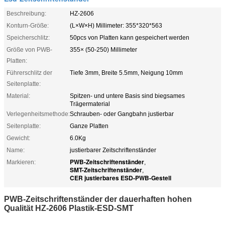
Beschreibung:
HZ-2606
Konturn-Größe:
(L×W×H) Millimeter: 355*320*563
Speicherschlitz:
50pcs von Platten kann gespeichert werden
Größe von PWB-
355× (50-250) Millimeter
Platten:
Führerschlitz der
Tiefe 3mm, Breite 5.5mm, Neigung 10mm
Seitenplatte:
Material:
Spitzen- und untere Basis sind biegsames
Trägermaterial
Verlegenheitsmethode:
Schrauben- oder Gangbahn justierbar
Seitenplatte:
Ganze Platten
Gewicht:
6.0Kg
Name:
justierbarer Zeitschriftenständer
PWB-Zeitschriftenständer
Markieren:
,
SMT-Zeitschriftenständer
,
CER justierbares ESD-PWB-Gestell
PWB-Zeitschriftenständer der dauerhaften hohen
Qualität HZ-2606 Plastik-ESD-SMT