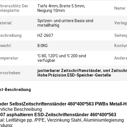
hrerschlitz Der
Tiefe 4mm, Breite 5.5mm,
Name:
itenplatte:
Neigung 10mm
Spitzen- und untere Basis sind
terial:
Verleg
metallhaltig
schreibung:
HZ-2607
Seiten
wicht:
8.0KG
Kontu
℃ 80, 120℃ und ℃ 200 sind
emperatur:
Andere
verfügbar.
justierbarer Zeitschriftenständer
,
smt Zeitsch
rvorheben:
Hohe Präzision ESD-Speicher-Gestelle
kt-Beschreibung
der SelbstZeitschriftenständer 460*400*563 PWBs Metall
hrliche Beschreibung
07 asphaltieren ESD-Zeitschriftenständer 460*400*563
al: Leitfähige pp. /PPE, Verzinkung Stahl, Aluminiumlegierung
ndung: