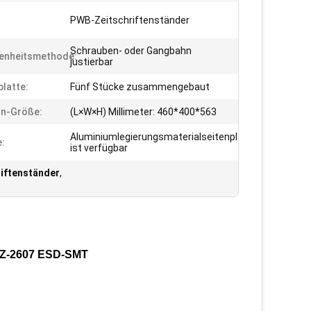
PWB-Zeitschriftenständer
Schrauben- oder Gangbahn
enheitsmethode:
justierbar
platte:
Fünf Stücke zusammengebaut
rn-Größe:
(L×W×H) Millimeter: 460*400*563
Aluminiumlegierungsmaterialseitenplatte
:
ist verfügbar
riftenständer
,
-HZ-2607 ESD-SMT