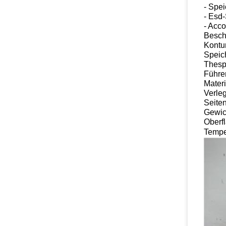
- Spe
- Esd-
- Acc
Besch
Kontu
Speich
Thesp
Führer
Materi
Verle
Seiten
Gewic
Oberf
Tempe