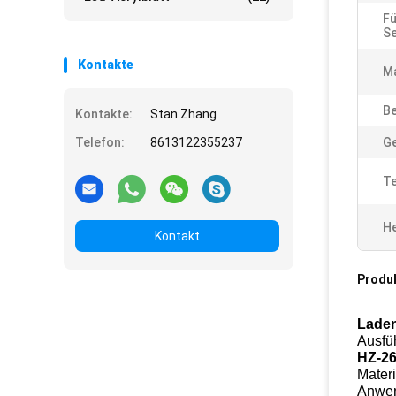
Fü
Se
Kontakte
Ma
Be
Kontakte:
Stan Zhang
Telefon:
8613122355237
Ge
T
He
Kontakt
Produ
Laden
Ausfü
HZ-26
Materi
Anwe