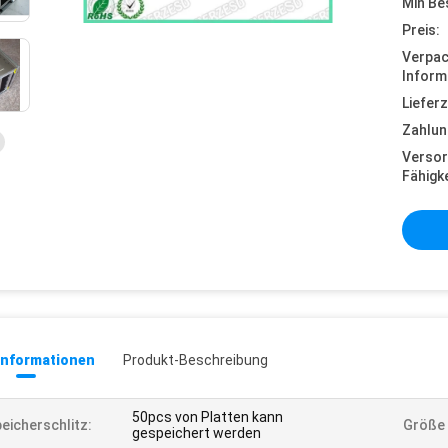
Min Be
Preis:
Verpa
Inform
Lieferz
Zahlun
Versor
Fähigke
informationen
Produkt-Beschreibung
50pcs von Platten kann
eicherschlitz:
Größe
gespeichert werden