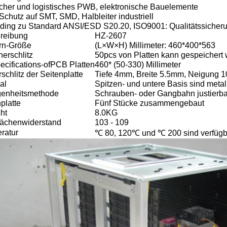
icher und logistisches PWB, elektronische Bauelemente
Schutz auf SMT, SMD, Halbleiter industriell
oding zu Standard ANSI/ESD S20.20, ISO9001: Qualitätssicher
reibung
HZ-2607
rn-Größe
(L×W×H) Millimeter: 460*400*563
erschlitz
50pcs von Platten kann gespeichert
ecifications-ofPCB Platten
460* (50-330) Millimeter
schlitz der Seitenplatte
Tiefe 4mm, Breite 5.5mm, Neigung
al
Spitzen- und untere Basis sind metall
genheitsmethode
Schrauben- oder Gangbahn justierba
platte
Fünf Stücke zusammengebaut
ht
8.0KG
lächenwiderstand
103 - 109
ratur
℃ 80, 120℃ und ℃ 200 sind verfügb