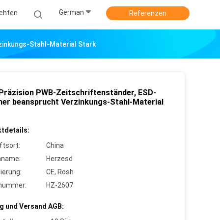
German
ichten
Referenzen
inkungs-Stahl-Material Stark
Präzision PWB-Zeitschriftenständer, ESD-
her beansprucht Verzinkungs-Stahl-Material
tdetails:
ftsort:
China
nname:
Herzesd
zierung:
CE, Rosh
lnummer:
HZ-2607
g und Versand AGB: