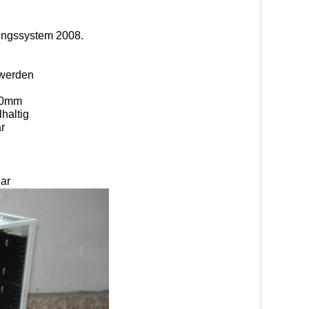
ungssystem 2008.
 werden
 10mm
haltig
r
ar