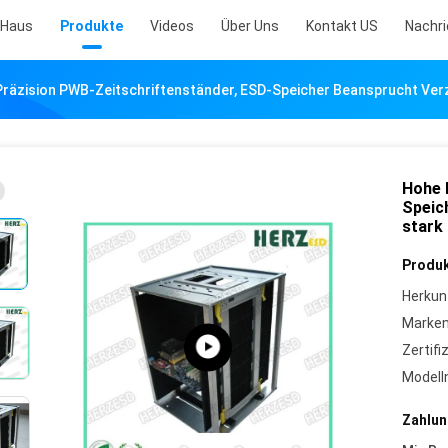
Haus
Produkte
Videos
Über Uns
Kontakt US
Nachr
räzision PWB-Zeitschriftenständer, ESD-Speicher Beansprucht Verz
Hohe 
Speic
stark
Produk
Herkun
Marke
Zertifi
Model
Zahlun