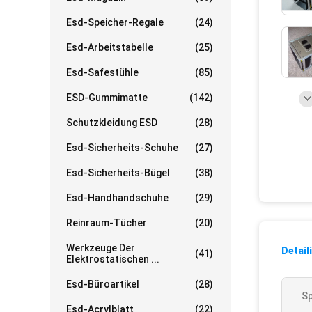
Esd-Speicher-Regale
(24)
Esd-Arbeitstabelle
(25)
Esd-Safestühle
(85)
ESD-Gummimatte
(142)
Schutzkleidung ESD
(28)
Esd-Sicherheits-Schuhe
(27)
Esd-Sicherheits-Bügel
(38)
Esd-Handhandschuhe
(29)
Reinraum-Tücher
(20)
Werkzeuge Der
Detail
(41)
Elektrostatischen ...
Esd-Büroartikel
(28)
Sp
Esd-Acrylblatt
(22)