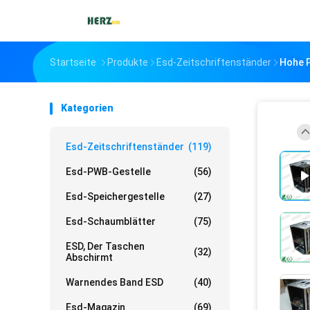
Startseite
Produkte
Esd-Zeitschriftenständer
Hohe P
Kategorien
Esd-Zeitschriftenständer
(119)
Esd-PWB-Gestelle
(56)
Esd-Speichergestelle
(27)
Esd-Schaumblätter
(75)
ESD, Der Taschen
(32)
Abschirmt
Warnendes Band ESD
(40)
Esd-Magazin
(69)