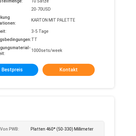
stellmenge:
10 Sätze
20-70USD
ckung
KARTON MIT PALETTE
ationen:
eit:
3-5 Tage
gsbedingungen:
TT
gungsmaterial-
1000sets/week
it:
Bestpreis
Kontakt
 Von PWB:
Platten 460* (50-330) Millimeter