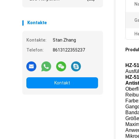
N
G
Kontakte
He
Kontakte:
Stan Zhang
Produ
Telefon:
8613122355237
HZ-51
Ausfü
HZ-51
Kontakt
Antis
Oberf
Reibu
Farbe
Gangd
Banda
Größe
Maxim
Anwen
Mikroe