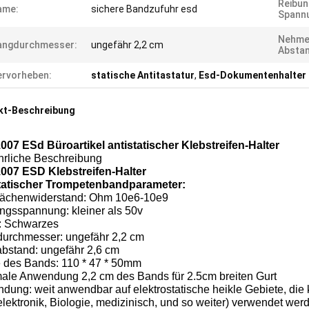
Reibun
ame:
sichere Bandzufuhr esd
Spann
Nehme
angdurchmesser:
ungefähr 2,2 cm
Abstan
rvorheben:
statische Antitastatur
,
Esd-Dokumentenhalter
kt-Beschreibung
007 ESd Büroartikel antistatischer Klebstreifen-Halter
hrliche Beschreibung
007 ESD Klebstreifen-Halter
tatischer Trompetenbandparameter:
lächenwiderstand: Ohm 10e6-10e9
ngsspannung: kleiner als 50v
: Schwarzes
urchmesser: ungefähr 2,2 cm
bstand: ungefähr 2,6 cm
 des Bands: 110 * 47 * 50mm
ale Anwendung 2,2 cm des Bands für 2.5cm breiten Gurt
dung: weit anwendbar auf elektrostatische heikle Gebiete, die
lektronik, Biologie, medizinisch, und so weiter) verwendet wer