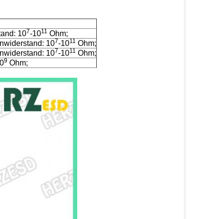
7
11
tand: 10
-10
Ohm;
7
11
nwiderstand: 10
-10
Ohm;
7
11
nwiderstand: 10
-10
Ohm;
9
10
Ohm;