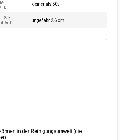
gs-
kleiner als 50v
ung:
n Sie
ungefähr 2,6 cm
d Auf:
 können in der Reinigungsumwelt (die
den