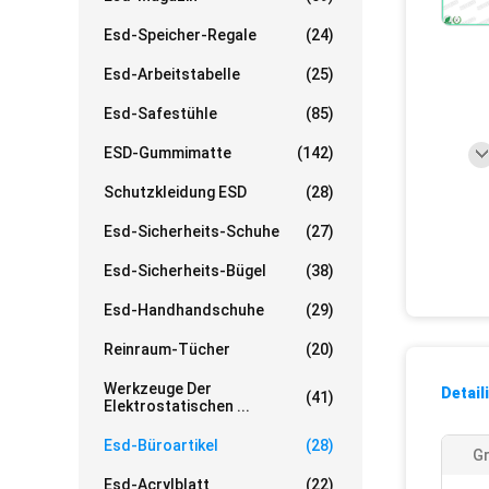
Esd-Speicher-Regale
(24)
Esd-Arbeitstabelle
(25)
Esd-Safestühle
(85)
ESD-Gummimatte
(142)
Schutzkleidung ESD
(28)
Esd-Sicherheits-Schuhe
(27)
Esd-Sicherheits-Bügel
(38)
Esd-Handhandschuhe
(29)
Reinraum-Tücher
(20)
Werkzeuge Der
Detail
(41)
Elektrostatischen ...
Esd-Büroartikel
(28)
G
Esd-Acrylblatt
(22)