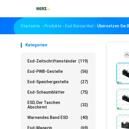
Startseite
Produkte
Esd-Büroartikel
Übersetzen Sie 
Kategorien
Esd-Zeitschriftenständer
(119)
Esd-PWB-Gestelle
(56)
Esd-Speichergestelle
(27)
Esd-Schaumblätter
(75)
ESD, Der Taschen
(32)
Abschirmt
Warnendes Band ESD
(40)
Esd-Magazin
(69)