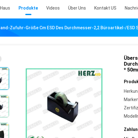
Haus
Produkte
Videos
Über Uns
Kontakt US
Nachr
Band-Zufuhr-Größe Cm ESD Des Durchmesser-2,2 Büroartikel-/ESD S
Übers
Durch
* 50
Produk
Herkun
Marke
Zertifi
Model
Zahlun