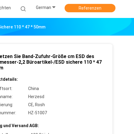
German
ichten
Referenzen
ichere 110 * 47 * 50mm
etzen Sie Band-Zufuhr-Größe cm ESD des
messer-2,2 Büroartikel-/ESD sichere 110 * 47
mm
tdetails:
ftsort:
China
nname:
Herzesd
zierung:
CE, Rosh
lnummer:
HZ-51007
g und Versand AGB: