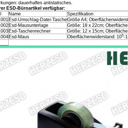
kungen: dauerhaftes antistatisches.
er ESD-Büroartikel verfügbar:
l
Name
Spezifikation
1001
Esd-Umschlag-Datei-Tasche
Größe A4; Oberflächenwiders
1002
Esd-Mausunterlage
Größe: 18 x 22cm; Oberfläche
1003
Esd-Taschenrechner
Größe: 12 x 15cm; Oberfläche
5
1004
Esd-Maus
Oberflächenwiderstand: 10
-