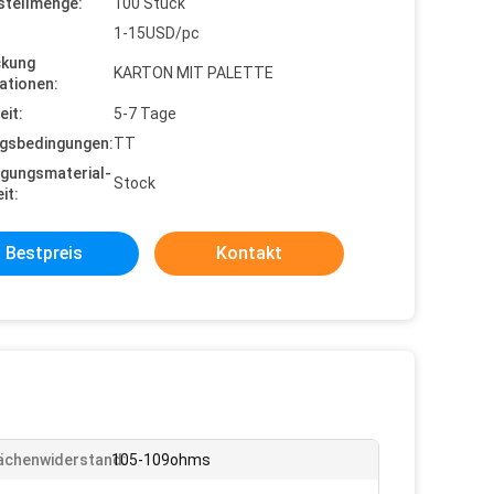
stellmenge:
100 Stück
1-15USD/pc
ckung
KARTON MIT PALETTE
ationen:
eit:
5-7 Tage
gsbedingungen:
TT
gungsmaterial-
Stock
it:
Bestpreis
Kontakt
ächenwiderstand:
105-109ohms