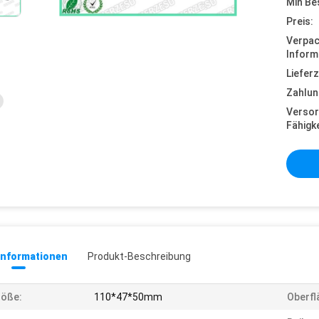
Min Be
Preis:
Verpa
Inform
Lieferz
Zahlun
Versor
Fähigke
informationen
Produkt-Beschreibung
röße:
110*47*50mm
Oberfl