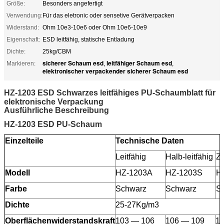
Größe:
Besonders angefertigt
Verwendung:
Für das eletronic oder sensetive Gerätverpacken
Widerstand:
Ohm 10e3-10e6 oder Ohm 10e6-10e9
Eigenschaft:
ESD leitfähig, statische Entladung
Dichte:
25kg/CBM
sicherer Schaum esd
leitfähiger Schaum esd
Markieren:
,
,
elektronischer verpackender sicherer Schaum esd
HZ-1203 ESD Schwarzes leitfähiges PU-Schaumblatt für
elektronische Verpackung
Ausführliche Beschreibung
HZ-1203 ESD PU-Schaum
Einzelteile
Technische Daten
Leitfähig
Halb-leitfähig
Ze
Modell
HZ-1203A
HZ-1203S
H
Farbe
Schwarz
Schwarz
S
Dichte
25-27Kg/m3
Oberflächenwiderstandskraft
103 — 106
106 — 109
1