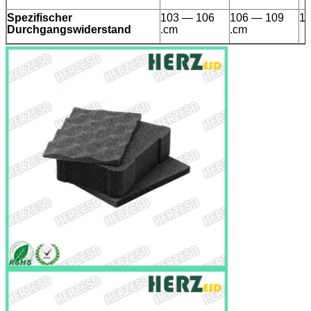
Spezifischer
103 — 106
106 — 109
10
Durchgangswiderstand
.cm
.cm