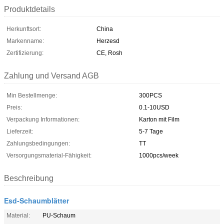
Produktdetails
Herkunftsort:
China
Markenname:
Herzesd
Zertifizierung:
CE, Rosh
Zahlung und Versand AGB
Min Bestellmenge:
300PCS
Preis:
0.1-10USD
Verpackung Informationen:
Karton mit Film
Lieferzeit:
5-7 Tage
Zahlungsbedingungen:
TT
Versorgungsmaterial-Fähigkeit:
1000pcs/week
Beschreibung
Esd-Schaumblätter
Material:
PU-Schaum