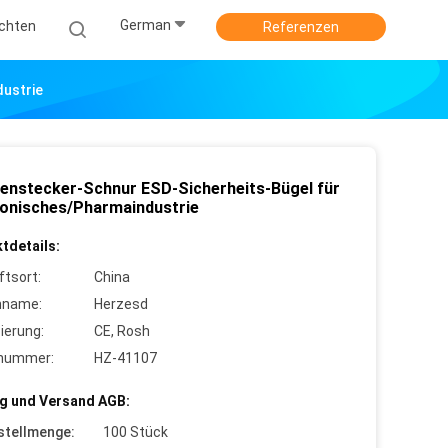
German
ichten
Referenzen
dustrie
enstecker-Schnur ESD-Sicherheits-Bügel für
ronisches/Pharmaindustrie
tdetails:
ftsort:
China
nname:
Herzesd
zierung:
CE, Rosh
lnummer:
HZ-41107
g und Versand AGB:
stellmenge:
100 Stück