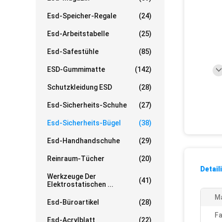
Esd-Speicher-Regale
(24)
Esd-Arbeitstabelle
(25)
Esd-Safestühle
(85)
ESD-Gummimatte
(142)
Schutzkleidung ESD
(28)
Esd-Sicherheits-Schuhe
(27)
Esd-Sicherheits-Bügel
(38)
Esd-Handhandschuhe
(29)
Reinraum-Tücher
(20)
Detail
Werkzeuge Der
(41)
Elektrostatischen ...
Ma
Esd-Büroartikel
(28)
Fa
Esd-Acrylblatt
(22)