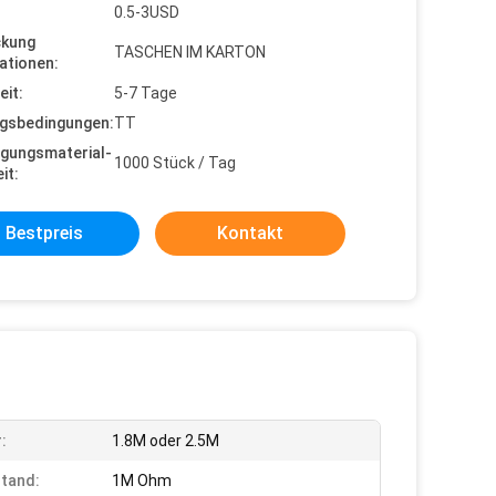
0.5-3USD
ckung
TASCHEN IM KARTON
ationen:
eit:
5-7 Tage
gsbedingungen:
TT
gungsmaterial-
1000 Stück / Tag
it:
Bestpreis
Kontakt
:
1.8M oder 2.5M
tand:
1M Ohm