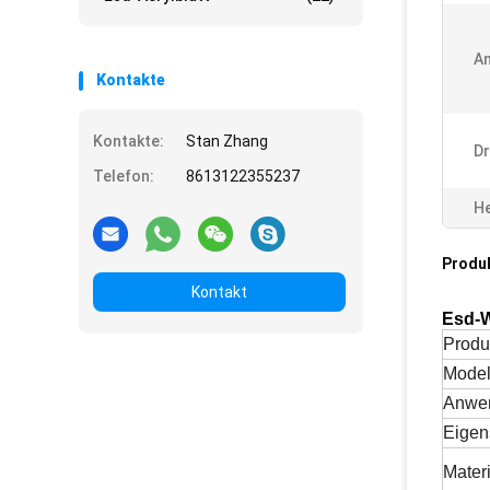
A
Kontakte
Kontakte:
Stan Zhang
D
Telefon:
8613122355237
He
Produ
Kontakt
Esd-W
Produ
Model
Anwe
Eigen
Materi