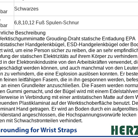
Schwarzes
gbar
e
6,8,10,12 Fuß Spulen-Schnur
gbar
hrliche Beschreibung
erktischgummimatte Grouding-Draht statische Entladung EPA
ntistatischer Handgelenkbügel, ESD-Handgelenkbügel oder Bode
t wird, um eine Person sicher zu reiben, die an sehr empfindlic
ung der statischen Elektrizitäts auf ihrem Körper zu verhindern
d in der Elektronikindustrie von den Arbeitskräften verwendet, d
eschädigt werden können, und auch manchmal von den Leuten, 
n zu verhindern, die eine Explosion auslösen konnten. Er bes
n feinen leitfähigen Fasern, die in ihn gesponnen werden, befe
 an einen Grundleiter anzuschließen. Die Fasern werden norma
lten Gummi gemacht, und der Bügel wird mit einem Edelstahlver
erweise in Verbindung mit einer antistatischen Matte auf dem W
reuenden Plastiklaminat auf der Werktischoberfläche benutzt. 
minant Hand getragen. Er wird an Boden durch ein aufgerollte
derstand angeschlossen, die Hochspannungsvorwürfe lecken lä
en mit Schwachstromteilen verhindert.