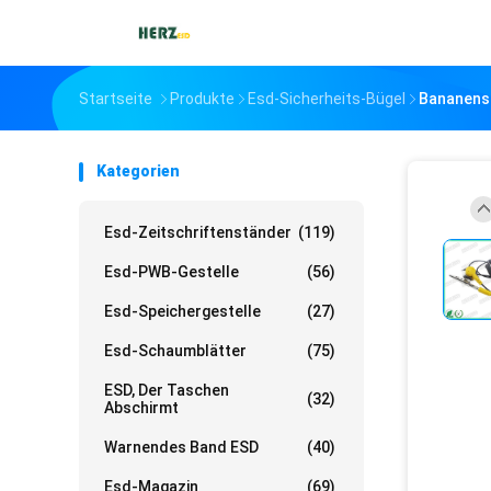
Startseite
Produkte
Esd-Sicherheits-Bügel
Bananenst
Kategorien
Esd-Zeitschriftenständer
(119)
Esd-PWB-Gestelle
(56)
Esd-Speichergestelle
(27)
Esd-Schaumblätter
(75)
ESD, Der Taschen
(32)
Abschirmt
Warnendes Band ESD
(40)
Esd-Magazin
(69)