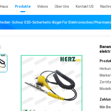
Haus
Produkte
Videos
Über Uns
Kontakt US
Nachr
ecker-Schnur ESD-Sicherheits-Bügel Für Elektronisches/Pharmain
Banan
elekt
Produk
Herkun
Marke
Zertifi
Model
Zahlun
Min Be