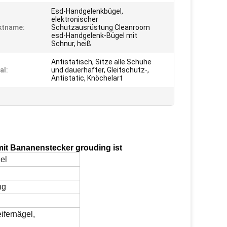
Esd-Handgelenkbügel,
elektronischer
ktname:
Schutzausrüstung Cleanroom
esd-Handgelenk-Bügel mit
Schnur, heiß
Antistatisch, Sitze alle Schuhe
al:
und dauerhafter, Gleitschutz-,
Antistatic, Knöchelart
it Bananenstecker grouding ist
el
ng
ifernägel,