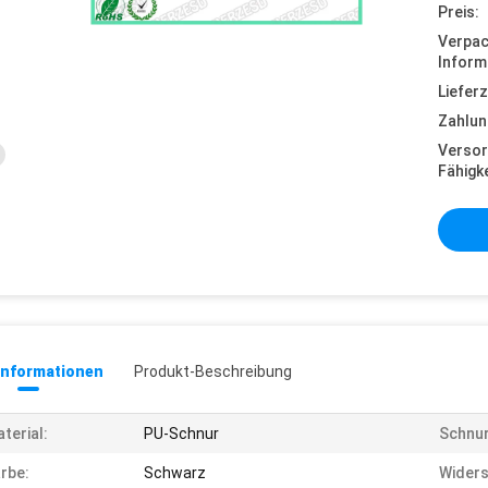
Preis:
Verpa
Inform
Lieferz
Zahlun
Versor
Fähigke
informationen
Produkt-Beschreibung
terial:
PU-Schnur
Schnur
rbe:
Schwarz
Widers