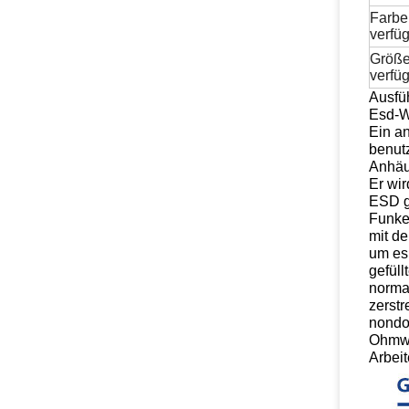
Farbe
verfü
Größ
verfü
Ausfü
Esd-W
Ein a
benutz
Anhäuf
Er wir
ESD g
Funke
mit de
um es
gefül
normal
zerst
nondo
Ohmwi
Arbeit