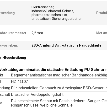
Elektronischer,
Industrie/Laboresd-Schutz,
nwendung:
Produ
pharmazeutisches etc.,
antistatisch, Sicherungsarbeiten
rahtdurchmesser:
2,2 mm
Merkm
rvorheben:
ESD-Armband
,
Anti-statische Handschlaufe
kt-Beschreibung
orktablegummimatte, die statische Entladung PU-Schnur m
kt
Bequemer antistatischer magischer Bandhandgelenkbüg
l
HZ-41107
ndung
Für industriellen Gebrauch zu Arbeitsplatz ESD-Steueru
schaft
Elastischer Verdoppelungdraht
PU beschichtete Schnur mit Fassbinderkern,
Sauger, Gre
al
Ringanschlüsse, weibliche Schnalle