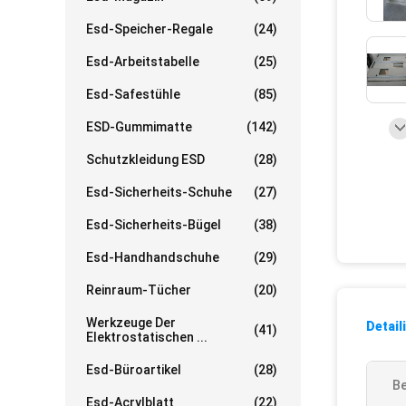
Esd-Speicher-Regale
(24)
Esd-Arbeitstabelle
(25)
Esd-Safestühle
(85)
ESD-Gummimatte
(142)
Schutzkleidung ESD
(28)
Esd-Sicherheits-Schuhe
(27)
Esd-Sicherheits-Bügel
(38)
Esd-Handhandschuhe
(29)
Reinraum-Tücher
(20)
Werkzeuge Der
Detail
(41)
Elektrostatischen ...
Esd-Büroartikel
(28)
Be
Esd-Acrylblatt
(22)