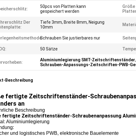
50pcs von Platten kann
Größe
eicherschlitz:
gespeichert werden
Platte
hrerschlitz Der
Tiefe 3mm, Breite 8mm, Neigung
Materi
itenplatte:
10mm
rlegenheitsmethode:
Schrauben Sie justierbares nur
Seiten
OQ:
50 Sätze
Tempe
Aluminiumlegierung SMT-Zeitschriftenständer
,
rvorheben:
Schrauben-Anpassungs-Zeitschriften-PWB-Ges
kt-Beschreibung
e fertigte Zeitschriftenständer-Schraubenanp
nders an
hrliche Beschreibung
 fertigte Zeitschriftenständer-Schraubenanpassung Alum
ial: Aluminiumlegierung
ndung:
icher und logistisches PWB, elektronische Bauelemente