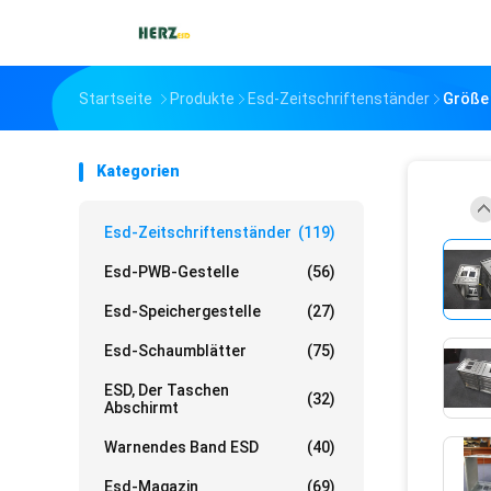
Startseite
Produkte
Esd-Zeitschriftenständer
Größe 
Kategorien
Esd-Zeitschriftenständer
(119)
Esd-PWB-Gestelle
(56)
Esd-Speichergestelle
(27)
Esd-Schaumblätter
(75)
ESD, Der Taschen
(32)
Abschirmt
Warnendes Band ESD
(40)
Esd-Magazin
(69)