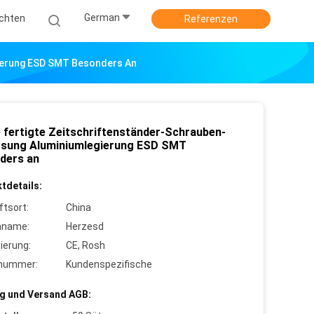
German
ichten
Referenzen
ierung ESD SMT Besonders An
 fertigte Zeitschriftenständer-Schrauben-
sung Aluminiumlegierung ESD SMT
ders an
tdetails:
ftsort:
China
nname:
Herzesd
zierung:
CE, Rosh
lnummer:
Kundenspezifische
g und Versand AGB: