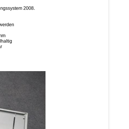
ungssystem 2008.
 werden
0mm
haltig
r