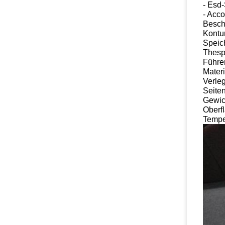
- Esd-
- Acc
Besch
Kontu
Speich
Thesp
Führer
Materi
Verle
Seiten
Gewic
Oberf
Tempe