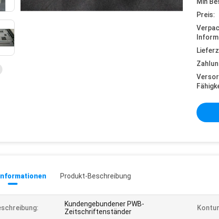
Min Be
Preis:
Verpa
Inform
Lieferz
Zahlun
Versor
Fähigke
informationen
Produkt-Beschreibung
Kundengebundener PWB-
schreibung:
Kontu
Zeitschriftenständer