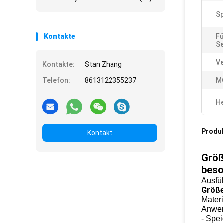
Sp
Kontakte
Fü
Se
Ve
Kontakte:
Stan Zhang
Telefon:
8613122355237
M
He
Produ
Kontakt
Größ
beso
Ausfü
Größe
Mater
Anwe
- Spe