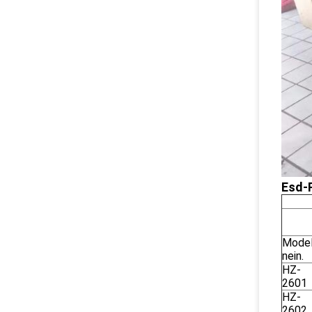
Esd-
Model
nein.
HZ-
2601
HZ-
2602