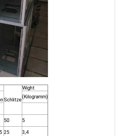
Wight
(Kilogramm)
on
Schlitze
50
5
5
25
3,4