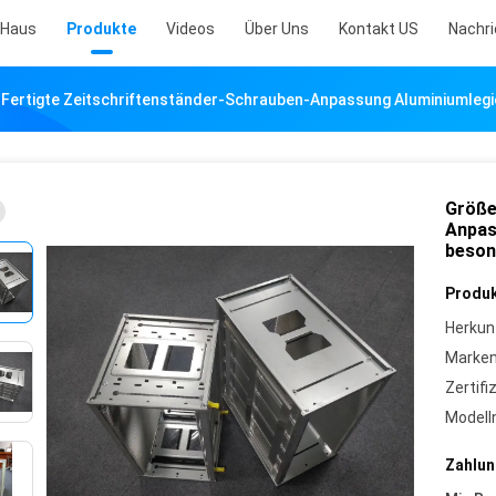
Haus
Produkte
Videos
Über Uns
Kontakt US
Nachr
Fertigte Zeitschriftenständer-Schrauben-Anpassung Aluminiumleg
Größe
Anpas
beson
Produk
Herkun
Marke
Zertifi
Model
Zahlun