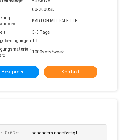
stellmenge:
50 Sätze
60-200USD
ckung
KARTON MIT PALETTE
ationen:
eit:
3-5 Tage
gsbedingungen:
TT
gungsmaterial-
1000sets/week
it:
Bestpreis
Kontakt
rn-Größe:
besonders angefertigt