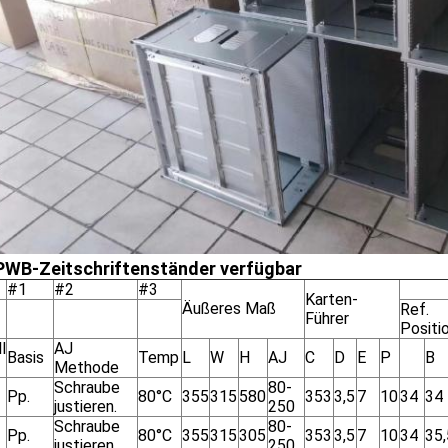
PWB-Zeitschriftenständer verfügbar
#1
#2
#3
Karten-
Äußeres Maß
Ref.
Führer
Positi
l
AJ
Basis
Temp
L
W
H
AJ
C
D
E
P
B
Methode
Schraube
80-
Pp.
80°C
355
315
580
353
3,5
7
10
34
34
justieren.
250
Schraube
80-
Pp.
80°C
355
315
305
353
3,5
7
10
34
35,
justieren.
250