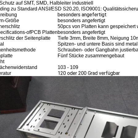
Schutz auf SMT, SMD, Halbleiter industriell
oding zu Standard ANSI/ESD S20.20, ISO9001: Qualitätssicher
besonders angefertigt
reibung
rn-Größe
besonders angefertigt
erschlitz
50pcs von Platten kann gespeichert
ecifications-ofPCB Platten
besonders angefertigt
schlitz der Seitenplatte
Tiefe 3mm, Breite 8mm, Neigung 1
al
Spitzen- und untere Basis sind metall
genheitsmethode
Schrauben- oder Gangbahn justierba
platte
Fünf Stücke zusammengebaut
ht
lächenwiderstand
103 - 109
120 oder 200 Grad verfügbar
ratur