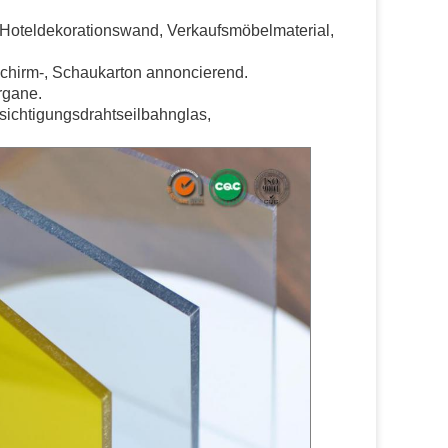
 Hoteldekorationswand, Verkaufsmöbelmaterial,
dschirm-, Schaukarton annoncierend.
rgane.
sichtigungsdrahtseilbahnglas,