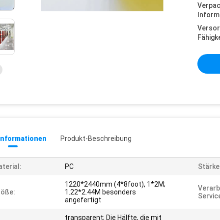
Verpa
Inform
Versor
Fähigke
informationen
Produkt-Beschreibung
terial:
PC
Stärke
1220*2440mm (4*8foot), 1*2M;
Verarb
röße:
1.22*2.44M besonders
Servic
angefertigt
transparent; Die Hälfte, die mit