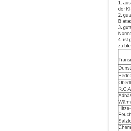
1. aus
der Kl
2. gut
Blatte
3. gut
Norma
4. ist
zu ble
Transm
Dunst
Pednc
Oberf
R.C.A
Adhäs
Wärme
Hitze
Feucht
Salzt
Chemi