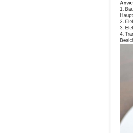
Anwe
1. Ba
Hauptk
2. Ele
3. Ele
4. Tra
Besich