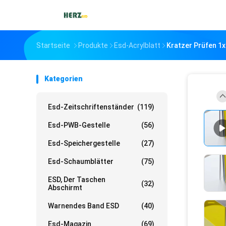
Startseite
Produkte
Esd-Acrylblatt
Kratzer Prüfen 1x
Kategorien
Esd-Zeitschriftenständer
(119)
Esd-PWB-Gestelle
(56)
Esd-Speichergestelle
(27)
Esd-Schaumblätter
(75)
ESD, Der Taschen
(32)
Abschirmt
Warnendes Band ESD
(40)
Esd-Magazin
(69)