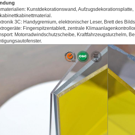
ndung
umaterialien: Kunstdekorationswand, Aufzugsdekorationsplatte,
abinettkabinettmaterial.
ktronik 3C: Handygremium, elektronischer Leser, Brett des Bil
ktrogeräte: Fingerspitzentablett, zentrale Klimaanlagenkontrollo
nsport: Motorradwindschutzscheibe, Kraftfahrzeugsturzhelm, Be
tigungsautofenster.