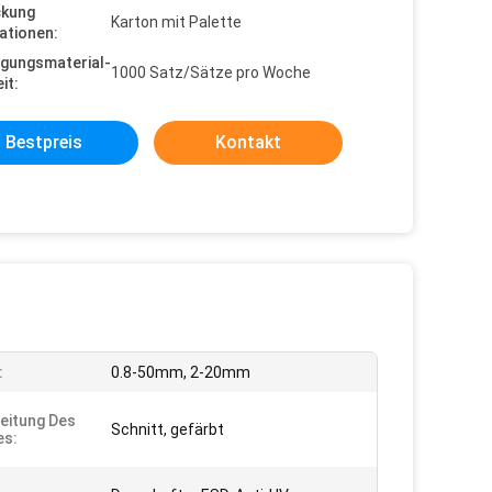
ckung
Karton mit Palette
ationen:
gungsmaterial-
1000 Satz/Sätze pro Woche
it:
Bestpreis
Kontakt
:
0.8-50mm, 2-20mm
eitung Des
Schnitt, gefärbt
es: