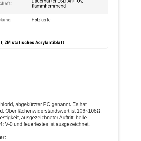
Dauerhafter ESD, Anti-UV,
chaft:
flammhemmend
kung:
Holzkiste
tt
,
2M statisches Acrylantiblatt
chlorid, abgekürzter PC genannt. Es hat
d, Oberflächenwiderstandswert ist 106~108Ω,
tigkeit, ausgezeichneter Auftritt, helle
 V-0 und feuerfestes ist ausgezeichnet.
er: