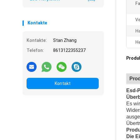
Fa
V
Kontakte
Ha
Kontakte:
Stan Zhang
He
Telefon:
8613122355237
Produ
Pro
Kontakt
Esd-P
Überb
Es wir
Wider
ausgez
Übert
Produ
Die E