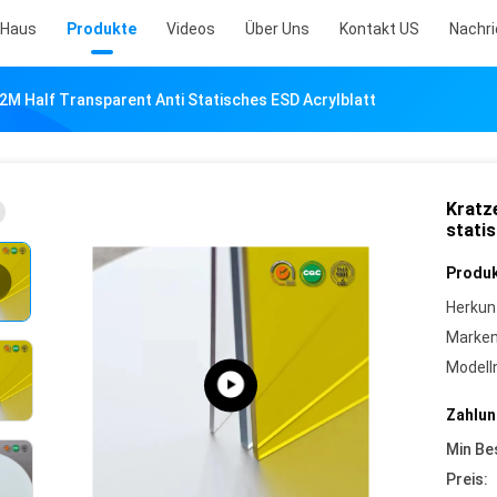
Haus
Produkte
Videos
Über Uns
Kontakt US
Nachr
2M Half Transparent Anti Statisches ESD Acrylblatt
Kratz
stati
Produk
Herkun
Marke
Model
Zahlun
Min Be
Preis: