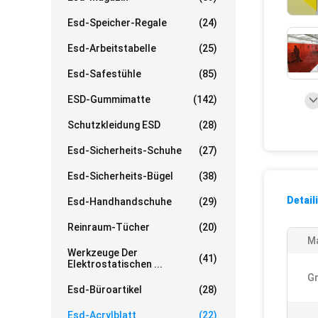
Esd-Speicher-Regale
(24)
Esd-Arbeitstabelle
(25)
Esd-Safestühle
(85)
ESD-Gummimatte
(142)
Schutzkleidung ESD
(28)
Esd-Sicherheits-Schuhe
(27)
Esd-Sicherheits-Bügel
(38)
Detail
Esd-Handhandschuhe
(29)
Reinraum-Tücher
(20)
Ma
Werkzeuge Der
(41)
Elektrostatischen ...
G
Esd-Büroartikel
(28)
Esd-Acrylblatt
(22)