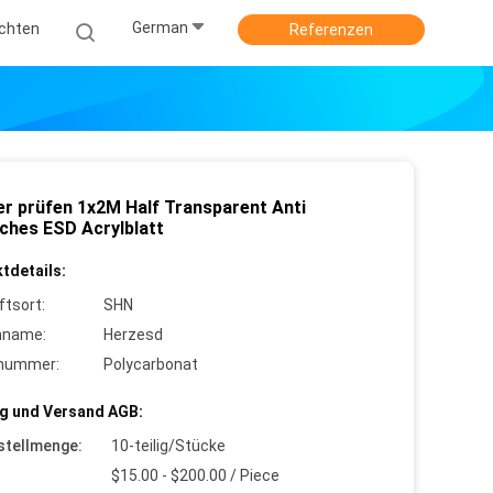
German
ichten
Referenzen
er prüfen 1x2M Half Transparent Anti
sches ESD Acrylblatt
tdetails:
ftsort:
SHN
nname:
Herzesd
lnummer:
Polycarbonat
g und Versand AGB:
stellmenge:
10-teilig/Stücke
$15.00 - $200.00 / Piece