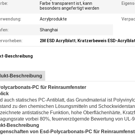
rbe:
Farbe transparent ist, kann
Eigens
besonders angefertigt werden
erwendung:
Acrylprodukte
Verpac
fen:
Shanghai
rvorheben:
2M ESD Acrylblatt
,
Kratzerbeweis ESD-Acrylbla
kt-Beschreibung
dukt-Beschreibung
olycarbonats-PC für Reinraumfenster
lick
d auch statisches PC-Antiblatt, das Grundmaterial ist Polyvinyl
stand zu den chemischen Lösungsmitteln und Schockwiderstan
eichnete antistatische Funktion, hohe Oberflächenhärte, Kratzfes
ragungsrate vorbei 80%, feuerverzögernde Bewertung von UL-94:
kt-Beschreibung
igenschaften von Esd-Polycarbonats-PC für Reinraumfenst