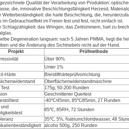
gezeichnete Qualität der Verarbeitung von Produktion: optische
asse, die, innovative Beschichtungsfähigkeit Herzesd, Material
e Wetterbeständigkeit: die harte Beschichtung, die, herunterzufal
s im Gebrauchseffekt im Freien fest und fest, nicht einfach ist.
e Schlagzähigkeit: das Wringen, das Zertrümmern, hart zu brech
lglas.
 gelbe Degeneration langsam: nach 5 Jahren PMMA, liegt die hel
iben und die Änderung des Sichtnebels nicht auf der Hand.
Projekt
Prüfmethode
issivität
Über 90%
Unter 1%
il-Härte
Bleistifthärteprüfvorrichtung
lächenwiderstand
Oberflächenwiderstandmaschine
 Test
175g, 50-200 Runden
ion
Geschnittener Quertest
stoßtest
-40℃/45min, 85℃/85min, 27 Runden
- und
85℃, 85RH, 72 Stunden
igkeitstest
oleranz
35℃, 5%, Natriumchloridwasser, 48 Stun
kalienbeständigkeit
alcoho 500g, 250 Runden