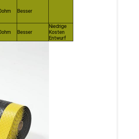
0ohm
Besser
Niedrige
0ohm
Besser
Kosten
Entwurf