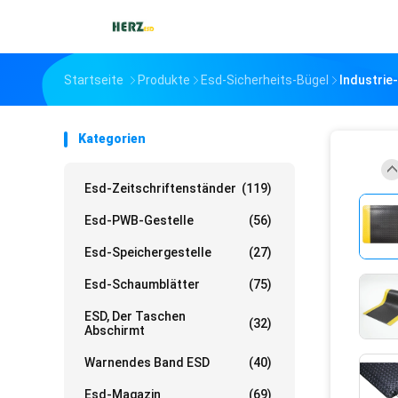
Startseite
Produkte
Esd-Sicherheits-Bügel
Industrie
Kategorien
Esd-Zeitschriftenständer
(119)
Esd-PWB-Gestelle
(56)
Esd-Speichergestelle
(27)
Esd-Schaumblätter
(75)
ESD, Der Taschen
(32)
Abschirmt
Warnendes Band ESD
(40)
Esd-Magazin
(69)