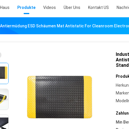
Haus
Produkte
Videos
Über Uns
Kontakt US
Nachr
-Antiermüdung ESD Schäumen Mat Antistatic For Cleanroom Electro
Indus
Antis
Stand
Produk
Herkun
Marke
Model
Zahlun
Min Be