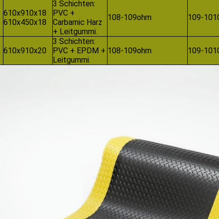
3 Schichten:
610x910x18
PVC +
108-109ohm
109-101
610x450x18
Carbamic Harz
+ Leitgummi.
3 Schichten:
610x910x20
PVC + EPDM +
108-109ohm
109-101
Leitgummi.