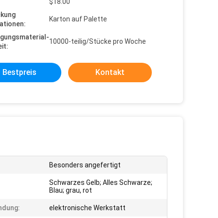
$18.00
ckung
Karton auf Palette
ationen:
gungsmaterial-
10000-teilig/Stücke pro Woche
it:
Bestpreis
Kontakt
:
Besonders angefertigt
Schwarzes Gelb; Alles Schwarze;
Blau; grau, rot
ndung:
elektronische Werkstatt