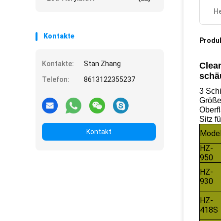
He
Kontakte
Produ
Kontakte:
Stan Zhang
Clea
schä
Telefon:
8613122355237
3 Schi
Größe
Oberf
Sitz f
Kontakt
Model
HZ-
950
HZ-
930
HZ-
418S