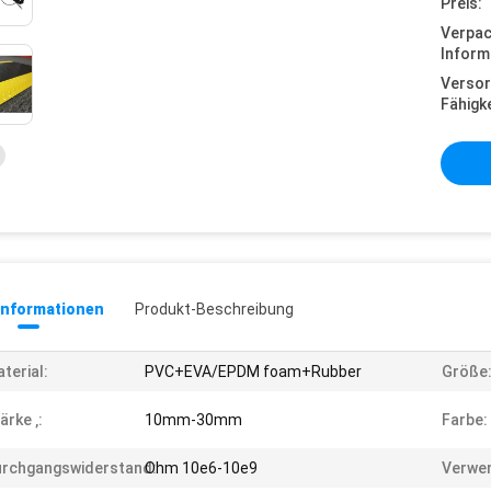
Preis:
Verpa
Inform
Versor
Fähigke
informationen
Produkt-Beschreibung
terial:
PVC+EVA/EPDM foam+Rubber
Größe
ärke ‚:
10mm-30mm
Farbe:
urchgangswiderstand:
Ohm 10e6-10e9
Verwe