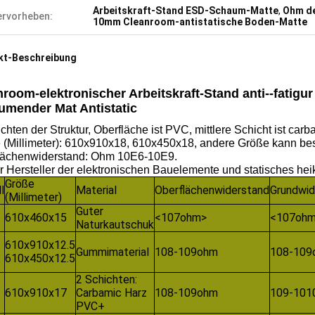
Arbeitskraft-Stand ESD-Schaum-Matte
,
Ohm de
rvorheben:
10mm Cleanroom-antistatische Boden-Matte
kt-Beschreibung
nroom-elektronischer Arbeitskraft-Stand anti--fatig
umender Mat Antistatic
chten der Struktur, Oberfläche ist PVC, mittlere Schicht ist carb
 (Millimeter): 610x910x18, 610x450x18, andere Größe kann bes
lächenwiderstand: Ohm 10E6-10E9.
ür Hersteller der elektronischen Bauelemente und statisches hei
Größe
l
Material
Oberflächenwiderstand
Grundwid
(Millimeter)
Guter
610x460x15
<107ohm>
<107oh
Naturkautschuk
610x910x12.5
Gummimaterial
108-109ohm
108-109
610x450x12.5
2 Schichten:
610x910x17
Carbamic Harz
108-109ohm
109-101
PVC+