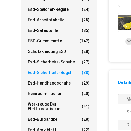
Esd-Speicher-Regale
(24)
Esd-Arbeitstabelle
(25)
Esd-Safestühle
(85)
ESD-Gummimatte
(142)
Schutzkleidung ESD
(28)
Esd-Sicherheits-Schuhe
(27)
Esd-Sicherheits-Bügel
(38)
Detail
Esd-Handhandschuhe
(29)
Reinraum-Tücher
(20)
Ma
Werkzeuge Der
(41)
Elektrostatischen ...
St
Esd-Büroartikel
(28)
D
Esd-Acrylblatt
(22)