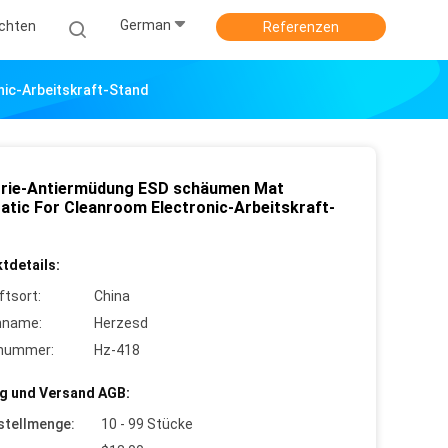
German
ichten
Referenzen
nic-Arbeitskraft-Stand
trie-Antiermüdung ESD schäumen Mat
tatic For Cleanroom Electronic-Arbeitskraft-
tdetails:
ftsort:
China
nname:
Herzesd
lnummer:
Hz-418
g und Versand AGB:
stellmenge:
10 - 99 Stücke