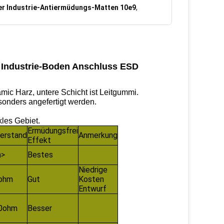
r Industrie-Antiermüdungs-Matten 10e9
,
ur Industrie-Boden Anschluss ESD
amic Harz, untere Schicht ist Leitgummi.
onders angefertigt werden.
kles Gebiet.
Ermüdungsfrei
erstand
Anmerkung
Effekt
m>
Bestes
Niedrige
ohm
Gut
Kosten
Entwurf
0ohm
Besser