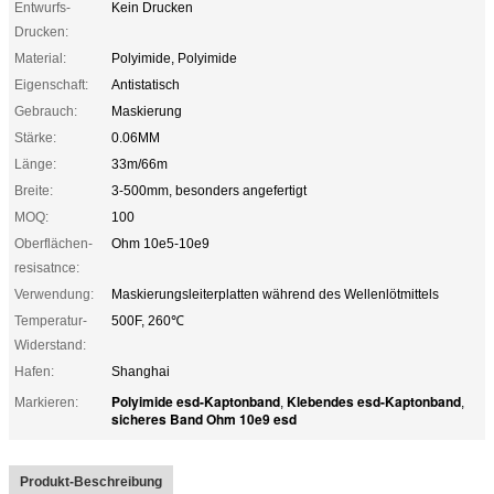
Entwurfs-
Kein Drucken
Drucken:
Material:
Polyimide, Polyimide
Eigenschaft:
Antistatisch
Gebrauch:
Maskierung
Stärke:
0.06MM
Länge:
33m/66m
Breite:
3-500mm, besonders angefertigt
MOQ:
100
Oberflächen-
Ohm 10e5-10e9
resisatnce:
Verwendung:
Maskierungsleiterplatten während des Wellenlötmittels
Temperatur-
500F, 260℃
Widerstand:
Hafen:
Shanghai
Polyimide esd-Kaptonband
Klebendes esd-Kaptonband
Markieren:
,
,
sicheres Band Ohm 10e9 esd
Produkt-Beschreibung