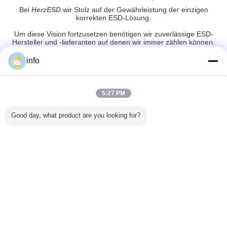
Bei
HerzESD
wir Stolz auf der Gewährleistung der einzigen
korrekten ESD-Lösung.
Um diese Vision fortzusetzen benötigen wir zuverlässige ESD-
Hersteller und -lieferanten auf denen wir immer zählen können.
HerzESD
ist ein zuverlässiger Partner und zusammen mit unseren
internationalen Partnern
info
wir bleiben stark und hinsichtlich der möglichen Verbesserungen
oder der neuen Lösungen in dem Anpacken aufmerksam und der
statischen Elektrizitäts steuernd.
5:27 PM
ESD safe tape
ESD Kapton Klebeband
Umbauten:
,
,
Statisches Antiband
Good day, what product are you looking for?
Erhalten Sie den besten Preis für
Einseitiges Silikon klebendes
Polyimide ESD-Kapton-Band
Fortsetzen