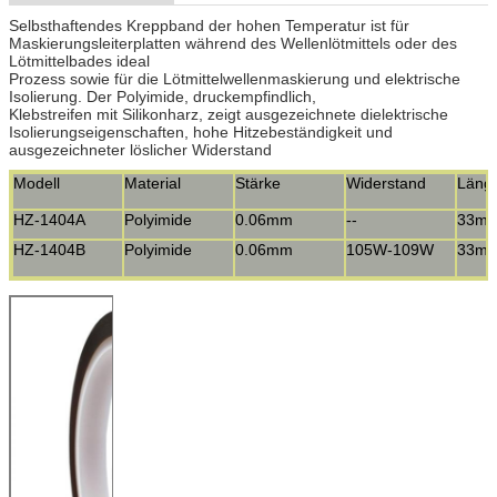
Selbsthaftendes Kreppband der hohen Temperatur ist für
Maskierungsleiterplatten während des Wellenlötmittels oder des
Lötmittelbades ideal
Prozess sowie für die Lötmittelwellenmaskierung und elektrische
Isolierung. Der Polyimide, druckempfindlich,
Klebstreifen mit Silikonharz, zeigt ausgezeichnete dielektrische
Isolierungseigenschaften, hohe Hitzebeständigkeit und
ausgezeichneter löslicher Widerstand
Modell
Material
Stärke
Widerstand
Läng
HZ-1404A
Polyimide
0.06mm
--
33m
HZ-1404B
Polyimide
0.06mm
105W-109W
33m