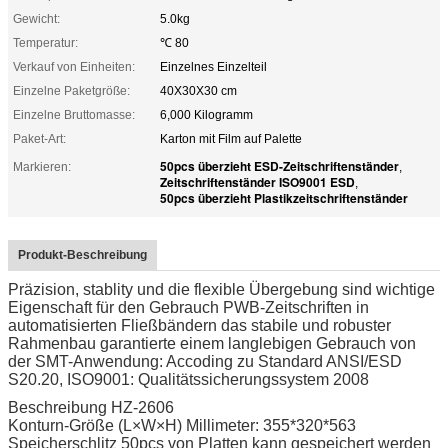
Gewicht:
5.0kg
Temperatur:
℃ 80
Verkauf von Einheiten:
Einzelnes Einzelteil
Einzelne Paketgröße:
40X30X30 cm
Einzelne Bruttomasse:
6,000 Kilogramm
Paket-Art:
Karton mit Film auf Palette
50pcs überzieht ESD-Zeitschriftenständer
Markieren:
,
Zeitschriftenständer ISO9001 ESD
,
50pcs überzieht Plastikzeitschriftenständer
Produkt-Beschreibung
Präzision, stablity und die flexible Übergebung sind wichtige
Eigenschaft für den Gebrauch PWB-Zeitschriften in
automatisierten Fließbändern das stabile und robuster
Rahmenbau garantierte einem langlebigen Gebrauch von
der SMT-Anwendung: Accoding zu Standard ANSI/ESD
S20.20, ISO9001: Qualitätssicherungssystem 2008
Beschreibung HZ-2606
Konturn-Größe (L×W×H) Millimeter: 355*320*563
Speicherschlitz 50pcs von Platten kann gespeichert werden