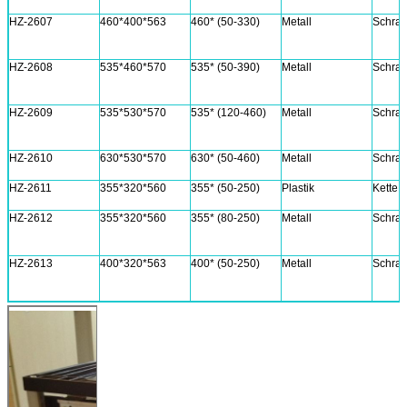
HZ-2607
460*400*563
460* (50-330)
Metall
Schra
HZ-2608
535*460*570
535* (50-390)
Metall
Schra
HZ-2609
535*530*570
535* (120-460)
Metall
Schra
HZ-2610
630*530*570
630* (50-460)
Metall
Schrau
HZ-2611
355*320*560
355* (50-250)
Plastik
Kette j
HZ-2612
355*320*560
355* (80-250)
Metall
Schra
HZ-2613
400*320*563
400* (50-250)
Metall
Schra