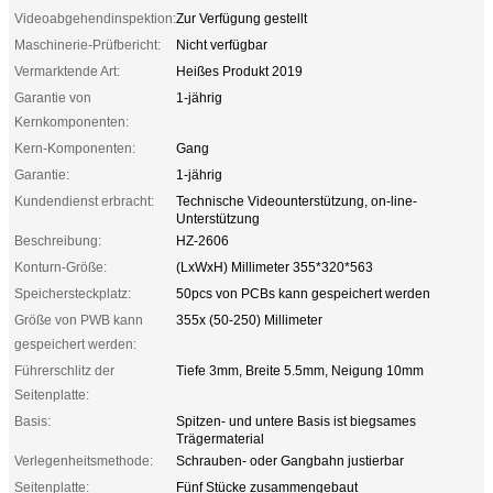
Videoabgehendinspektion:
Zur Verfügung gestellt
Maschinerie-Prüfbericht:
Nicht verfügbar
Vermarktende Art:
Heißes Produkt 2019
Garantie von
1-jährig
Kernkomponenten:
Kern-Komponenten:
Gang
Garantie:
1-jährig
Kundendienst erbracht:
Technische Videounterstützung, on-line-
Unterstützung
Beschreibung:
HZ-2606
Konturn-Größe:
(LxWxH) Millimeter 355*320*563
Speichersteckplatz:
50pcs von PCBs kann gespeichert werden
Größe von PWB kann
355x (50-250) Millimeter
gespeichert werden:
Führerschlitz der
Tiefe 3mm, Breite 5.5mm, Neigung 10mm
Seitenplatte:
Basis:
Spitzen- und untere Basis ist biegsames
Trägermaterial
Verlegenheitsmethode:
Schrauben- oder Gangbahn justierbar
Seitenplatte:
Fünf Stücke zusammengebaut