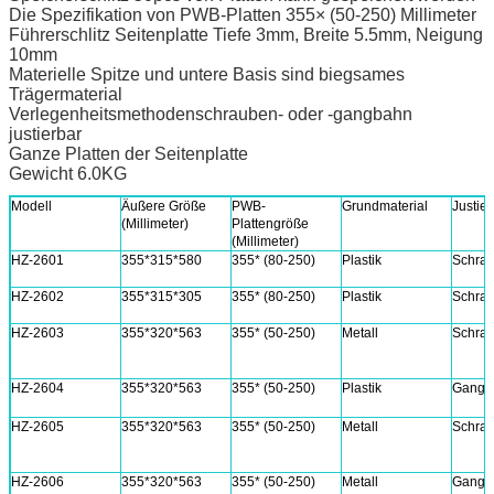
Die Spezifikation von PWB-Platten 355× (50-250) Millimeter
Führerschlitz Seitenplatte Tiefe 3mm, Breite 5.5mm, Neigung
10mm
Materielle Spitze und untere Basis sind biegsames
Trägermaterial
Verlegenheitsmethodenschrauben- oder -gangbahn
justierbar
Ganze Platten der Seitenplatte
Gewicht 6.0KG
Modell
Äußere Größe
PWB-
Grundmaterial
Justier
(Millimeter)
Plattengröße
(Millimeter)
HZ-2601
355*315*580
355* (80-250)
Plastik
Schrau
HZ-2602
355*315*305
355* (80-250)
Plastik
Schrau
HZ-2603
355*320*563
355* (50-250)
Metall
Schra
HZ-2604
355*320*563
355* (50-250)
Plastik
Gangb
HZ-2605
355*320*563
355* (50-250)
Metall
Schra
HZ-2606
355*320*563
355* (50-250)
Metall
Gangb