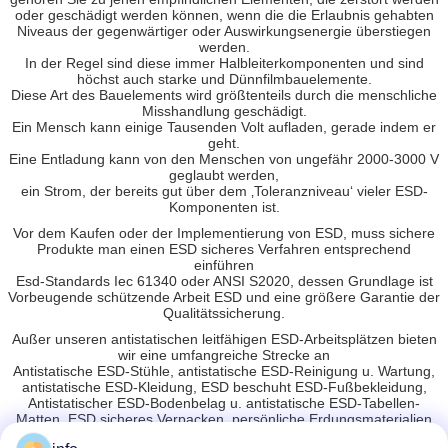
oder geschädigt werden können, wenn die die Erlaubnis gehabten
Niveaus der gegenwärtiger oder Auswirkungsenergie überstiegen
werden.
In der Regel sind diese immer Halbleiterkomponenten und sind
höchst auch starke und Dünnfilmbauelemente.
Diese Art des Bauelements wird größtenteils durch die menschliche
Misshandlung geschädigt.
Ein Mensch kann einige Tausenden Volt aufladen, gerade indem er
geht.
Eine Entladung kann von den Menschen von ungefähr 2000-3000 V
geglaubt werden,
ein Strom, der bereits gut über dem ‚Toleranzniveau‘ vieler ESD-
Komponenten ist.
Vor dem Kaufen oder der Implementierung von ESD, muss sichere
Produkte man einen ESD sicheres Verfahren entsprechend
einführen
Esd-Standards Iec 61340 oder ANSI S2020, dessen Grundlage ist
Vorbeugende schützende Arbeit ESD und eine größere Garantie der
Qualitätssicherung.
Außer unseren antistatischen leitfähigen ESD-Arbeitsplätzen bieten
wir eine umfangreiche Strecke an
Antistatische ESD-Stühle, antistatische ESD-Reinigung u. Wartung,
antistatische ESD-Kleidung, ESD beschuht ESD-Fußbekleidung,
Antistatischer ESD-Bodenbelag u. antistatische ESD-Tabellen-
Matten, ESD sicheres Verpacken, persönliche Erdungsmaterialien
ESD,