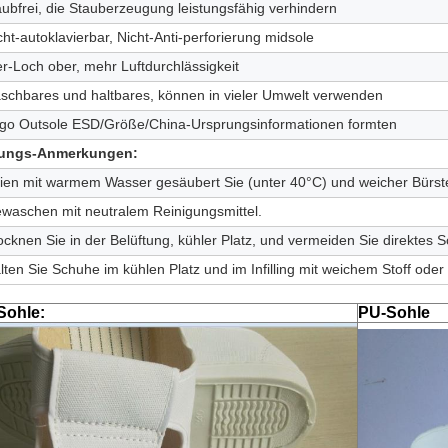
aubfrei, die Stauberzeugung leistungsfähig verhindern
cht-autoklavierbar, Nicht-Anti-perforierung midsole
er-Loch ober, mehr Luftdurchlässigkeit
aschbares und haltbares, können in vieler Umwelt verwenden
ogo Outsole ESD/Größe/China-Ursprungsinformationen formten
ungs-Anmerkungen:
ien mit warmem Wasser gesäubert Sie (unter 40°C) und weicher Bürst
ewaschen mit neutralem Reinigungsmittel.
ocknen Sie in der Belüftung, kühler Platz, und vermeiden Sie direktes S
lten Sie Schuhe im kühlen Platz und im Infilling mit weichem Stoff oder
Sohle:
PU-Sohle