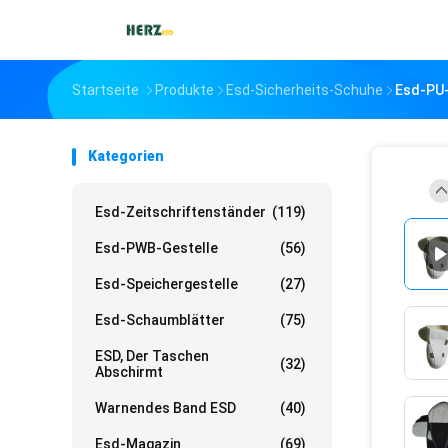
Startseite
Produkte
Esd-Sicherheits-Schuhe
Esd-PU-
Kategorien
Esd-Zeitschriftenständer
(119)
Esd-PWB-Gestelle
(56)
Esd-Speichergestelle
(27)
Esd-Schaumblätter
(75)
ESD, Der Taschen
(32)
Abschirmt
Warnendes Band ESD
(40)
Esd-Magazin
(69)