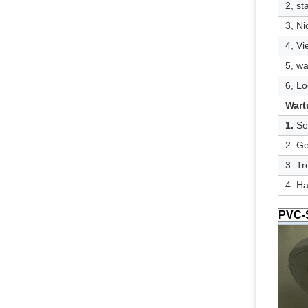
2, st
3, Ni
4, Vi
5, w
6, L
Wart
1.
Se
2. G
3. Tr
4. Ha
PVC-