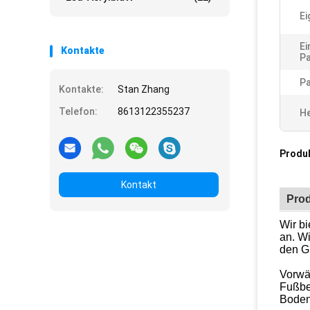
Ei
Ei
Kontakte
Pa
Pa
Kontakte:
Stan Zhang
Telefon:
8613122355237
He
Produ
Kontakt
Pro
Wir b
an. W
den
G
Vorwä
Fußbek
Boden