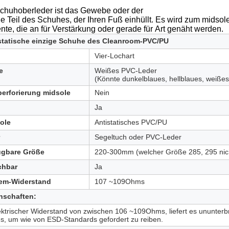
chuhoberleder ist das Gewebe oder der
e Teil des Schuhes, der Ihren Fuß einhüllt. Es wird zum midso
te, die an für Verstärkung oder gerade für Art genäht werden.
statische einzige Schuhe des Cleanroom-PVC/PU
Vier-Lochart
e
Weißes PVC-Leder
(Könnte dunkelblaues, hellblaues, weiße
perforierung midsole
Nein
Ja
ole
Antistatisches PVC/PU
Segeltuch oder PVC-Leder
ügbare Größe
220-300mm (welcher Größe 285, 295 nicht
chbar
Ja
em-Widerstand
107 ~109Ohms
nschaften:
ektrischer Widerstand von zwischen 106 ~109Ohms, liefert es ununterb
s, um wie von ESD-Standards gefordert zu reiben.