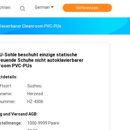
German
ichten
Referenzen
klavierbarer Cleanroom PVC-PUs
U-Sohle beschuht einzige statische
reuende Schuhe nicht autoklavierbarer
room PVC-PUs
tdetails:
ftsort:
Suzhou
nname:
Herzesd
lnummer:
HZ-4306
g und Versand AGB:
stellmenge:
1000-9999 Paare