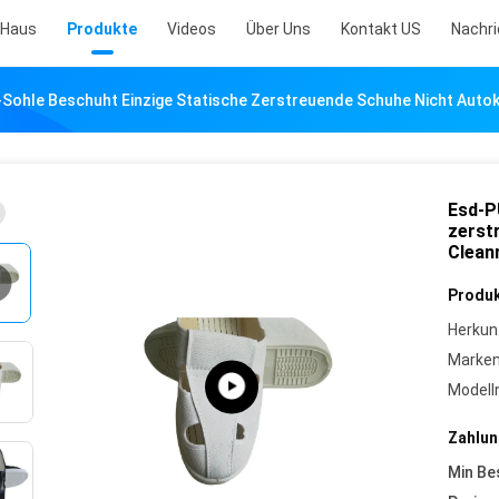
Haus
Produkte
Videos
Über Uns
Kontakt US
Nachr
Sohle Beschuht Einzige Statische Zerstreuende Schuhe Nicht Auto
Esd-P
zerst
Clean
Produk
Herkun
Marke
Model
Zahlun
Min Be