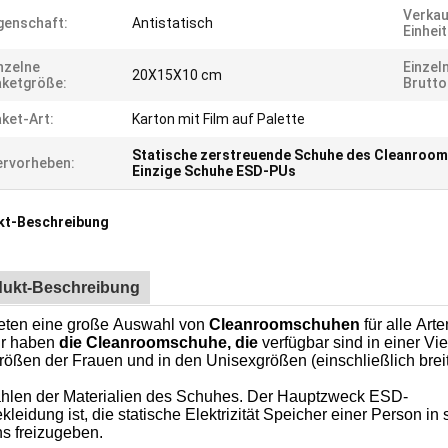
Verkau
genschaft:
Antistatisch
Einheit
nzelne
Einzel
20X15X10 cm
ketgröße:
Brutt
ket-Art:
Karton mit Film auf Palette
Statische zerstreuende Schuhe des Cleanroom
rvorheben:
Einzige Schuhe ESD-PUs
kt-Beschreibung
dukt-Beschreibung
ieten eine große Auswahl von
Cleanroomschuhen
für alle Ar
ir haben
die Cleanroomschuhe, die
verfügbar sind in einer Vi
rößen der Frauen und in
den
Unisexgrößen (einschließlich bre
hlen der Materialien des Schuhes. Der Hauptzweck ESD-
leidung ist, die statische Elektrizität Speicher einer Person i
s freizugeben.