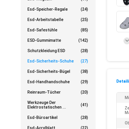
Esd-Speicher-Regale
(24)
Esd-Arbeitstabelle
(25)
Esd-Safestühle
(85)
ESD-Gummimatte
(142)
Schutzkleidung ESD
(28)
Esd-Sicherheits-Schuhe
(27)
Esd-Sicherheits-Bügel
(38)
Detail
Esd-Handhandschuhe
(29)
Reinraum-Tücher
(20)
Mi
Werkzeuge Der
(41)
Elektrostatischen ...
Ze
Ma
Esd-Büroartikel
(28)
Ob
Esd-Acrylblatt
(22)