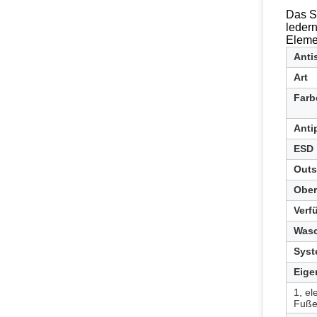
Das S
ledern
Elemen
Anti
Art
Farb
Anti
ESD
Outs
Ober
Verf
Was
Syst
Eige
1, el
Fuße