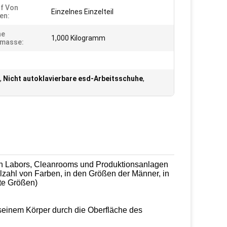
f Von
Einzelnes Einzelteil
en:
ne
1,000 Kilogramm
omasse:
,
Nicht autoklavierbare esd-Arbeitsschuhe
,
ten Labors, Cleanrooms und Produktionsanlagen
elzahl von Farben, in
den
Größen der Männer, in
ite Größen)
n seinem Körper durch die Oberfläche des