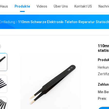
Haus
Produkte
Videos
Über Uns
Kontakt US
Nachr
Entladung
110mm Schwarze Elektronik-Telefon-Reparatur Statische
110mm
stati
Produk
Herkun
Zertifi
Zahlun
Min Be
Preis: