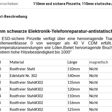
rvorheben:
110mm esd sichere Pinzette
,
110mm statische 
kt-Beschreibung
mm schwarze Elektronik-Telefonreparatur-antistatisc
 ESD-sichere Pinzette verfügt über eine hervorragende Tra
llenwertklasse 0 von weniger als 40 V CDM erfüllt.Pi
emperaturanwendungen wie Löten.Bietet hervorragende Bruchf
xtrem hohe Hitzebeständigkeit bis 1000°
l
Material
Länge
magnetisch
0
Rostfreier Stahl
110mm
Nicht
1
Edelstahl Nr. 302
140mm
Nicht
2
Rostfreier Stahl
#302
135mm
Nicht
3
Rostfreier Stahl
#302
120mm
Nicht
4
Rostfreier Stahl
#302
110mm
Nicht
5
Rostfreier Stahl
#302
116mm
Nicht
6
Rostfreier Stahl
#302
125mm
Nicht