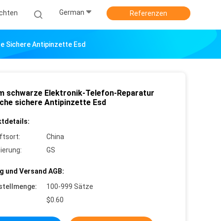
German
ichten
Referenzen
 Sichere Antipinzette Esd
 schwarze Elektronik-Telefon-Reparatur
sche sichere Antipinzette Esd
tdetails:
ftsort:
China
zierung:
GS
g und Versand AGB:
stellmenge:
100-999 Sätze
$0.60