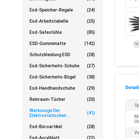
Esd-Speicher-Regale
(24)
Esd-Arbeitstabelle
(25)
Esd-Safestühle
(85)
ESD-Gummimatte
(142)
Schutzkleidung ESD
(28)
Esd-Sicherheits-Schuhe
(27)
Esd-Sicherheits-Bügel
(38)
Detail
Esd-Handhandschuhe
(29)
Reinraum-Tücher
(20)
Sp
Werkzeuge Der
(41)
Elektrostatischen ...
M
Un
Esd-Büroartikel
(28)
V
Esd-Acrylblatt
(22)