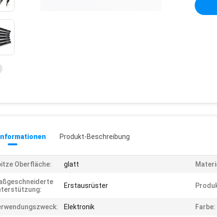
informationen
Produkt-Beschreibung
itze Oberfläche:
glatt
Materi
aßgeschneiderte
Erstausrüster
Produ
terstützung:
erwendungszweck:
Elektronik
Farbe: