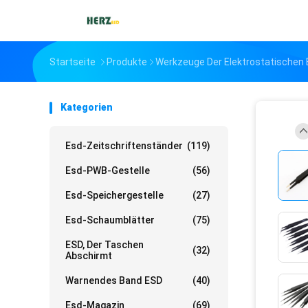
Startseite
Produkte
Werkzeuge Der Elektrostatischen 
Kategorien
Esd-Zeitschriftenständer
(119)
Esd-PWB-Gestelle
(56)
Esd-Speichergestelle
(27)
Esd-Schaumblätter
(75)
ESD, Der Taschen
(32)
Abschirmt
Warnendes Band ESD
(40)
Esd-Magazin
(69)