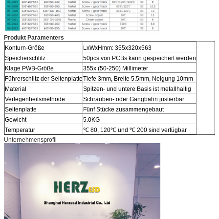
Produkt Paramenters
Konturn-Größe
LxWxHmm: 355x320x563
Speicherschlitz
50pcs von PCBs kann gespeichert werden
Klage PWB-Größe
355x (50-250) Millimeter
Führerschlitz der Seitenplatte
Tiefe 3mm, Breite 5.5mm, Neigung 10mm
Material
Spitzen- und untere Basis ist metallhaltig
Verlegenheitsmethode
Schrauben- oder Gangbahn justierbar
Seitenplatte
Fünf Stücke zusammengebaut
Gewicht
5.0KG
Temperatur
℃ 80, 120℃ und ℃ 200 sind verfügbar
Unternehmensprofil