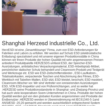
Shanghai Herzesd industrielle Co., Ltd.
HerzESD ist eine „Gesamtlösungs“ Firma, zum von ESD-Anforderungen für
Fabriken und Labors zu erfüllen. Wir werden auf Schutz ESD (elektrostatische
Entladung) spezialisiert und mit unserer eigenen Produktionsstätte in China
können wir Ihnen Produkte der hohen Qualität mit sehr angemessenen Preisen
anbieten! Produktpalette HERZESDS umfasst ESD, der Speicher-ESD-
Ausrüstungen, antistatisches Verpackungsmaterial, ESD-Arbeitsplatz-Möbel,
persönlicher statischer Schutz behandelt und Cleanroom-Produkt und Testgerät
und Werkzeuge etc. ESD wie ESD-Zeitschriftenständer-, ESD-Laufkatzen-,
Totalisatorkasten, verpackende Taschen und Abschirmung des Filmes, ESD-
Werktisch mit Tabellen-Matten, ESD sitzt, ESD kleidet, beschuht, ESD maskiert,
Cleanroom-Wischer vor. Wir sind Vertreter von ionisierenden Ausrüstungen
ESD, VON ESD-Inspektor und von Prüfvorrichtungen, und so weiter hat
.HERZESD seine Produktionsstandorte in Shanghai- und Zhejiang-Provinz und
hat auch viele kooperativen Soem-Unternehmen in China. Produkte der hohen
Qualität werden gut von den globalen Kunden angenommen und Produkte der
Endbenutzer .HERZESD werden in Übereinstimmung mit IEC61340-5-1and
ANSI/ESD -20,20 gemacht und werden ausschließlich entsprechend System