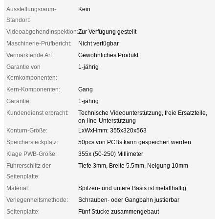
Ausstellungsraum-
Kein
Standort:
Videoabgehendinspektion:
Zur Verfügung gestellt
Maschinerie-Prüfbericht:
Nicht verfügbar
Vermarktende Art:
Gewöhnliches Produkt
Garantie von
1-jährig
Kernkomponenten:
Kern-Komponenten:
Gang
Garantie:
1-jährig
Kundendienst erbracht:
Technische Videounterstützung, freie Ersatzteile,
on-line-Unterstützung
Konturn-Größe:
LxWxHmm: 355x320x563
Speichersteckplatz:
50pcs von PCBs kann gespeichert werden
Klage PWB-Größe:
355x (50-250) Millimeter
Führerschlitz der
Tiefe 3mm, Breite 5.5mm, Neigung 10mm
Seitenplatte:
Material:
Spitzen- und untere Basis ist metallhaltig
Verlegenheitsmethode:
Schrauben- oder Gangbahn justierbar
Seitenplatte:
Fünf Stücke zusammengebaut