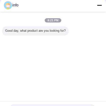
info
8:21 PM
Good day, what product are you looking for?
FAQ
Warum Sie ESD benötigen, für Ihre Fertigungsstraße sich zu schützen?
Elektronische Bauelemente oder Versammlungen gefährdet von den
elektrostatischen Entladungen (ESD)
gehören Sie zu jenen empfindlichen Elementen, die zerstört werden oder
geschädigt werden können, wenn die die Erlaubnis gehabten Niveaus der