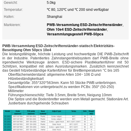
Gewicht:
5.0kg
Temperatur:
℃ 80, 120℃ und ℃ 200 sind verfügbar
Hafen:
Shanghai
PWB-Versammlung ESD-Zeitschriftenständer
Markieren:
,
Ohm 10e4 ESD-Zeitschriftenständer
,
Versammlungsgestell PWB-50pcs
PWB-Versammlung ESD-Zeitschriftenständer-statisch Elektrizitäts-
Beseitigung Ohm 50pcs 10e4
Die leistungsfähigste, höchste Leistung und hochwertigste DIE PWB-Zeitschrift
in der Industrie. Patentiertes Zahnstangentriebsystem darf PWB-Breite ohne
irgendwelche Werkzeuge ändern. ESD-sichere Plastikkartenführer mit 50
Schlitzen, kompatibel mit allen Ausrüstungsmarken. Zusätzlich kennzeichnet
das Gestell hitzebeständige Kartenführer für Bretttemperaturen °C bis 165
Oberflächenwiderstand: allgemeine Arten 104~ 106 Ω und
Hitzebeständigkeitsart
Gesamtgröße: 355*320*563mm. Kann 50 Stücke PWB unterbringen.
Spezifikationen von untergebracht zu werden PCBs: 350* (50-250)
Millimeter
Führungschieneschlitz: Tiefe 3.5mm, Breite 5mm, Neigung 10mm
Die Spitze und die Bodenbretter werden vom Metall gemacht. Stationäre Art.
Justierbare durchgehende Schrauben