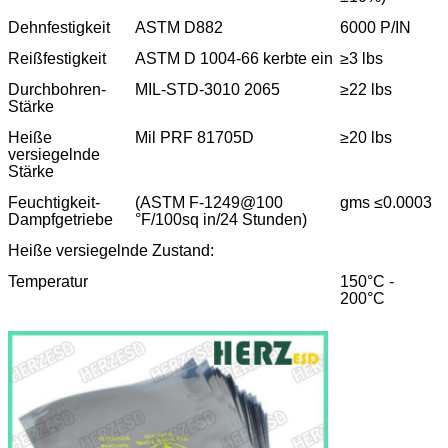
Dehnfestigkeit
ASTM D882
6000 P/IN
Reißfestigkeit
ASTM D 1004-66 kerbte ein
≥3 lbs
Durchbohren-
MIL-STD-3010 2065
≥22 lbs
Stärke
Heiße
Mil PRF 81705D
≥20 lbs
versiegelnde
Stärke
Feuchtigkeit-
(ASTM F-1249@100
gms ≤0.0003
Dampfgetriebe
°F/100sq in/24 Stunden)
Heiße versiegelnde Zustand:
Temperatur
150°C -
200°C