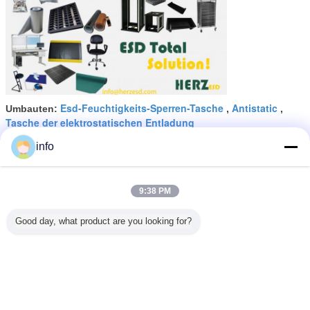
Esd-Feuchtigkeits-Sperren-Tasche
Antistatic
Umbauten:
,
,
Tasche der elektrostatischen Entladung
info
Erhalten Sie den besten Preis für
9:38 PM
Zusammengesetzter
transparenter Reißverschluss,
Good day, what product are you looking for?
der ESD abschirmt Taschen
verpackt
Fortsetzen
ESD, der Taschen abschirmt
Mehr