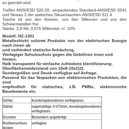
es geerdet wird.
Treffen ANSI/ESD S20.20, verpackendes Standard-ANSI/ESD S541
und Niveau 3 der statisches Steuertaschen-ANSI/ESD S11.4
Tasche ist von den Aminen, von den Silikonen und von den
Schwermetallen frei
Stärke: 2,8 Mil, 0,075 Millimeter +/- 10%
Modell: HZ-1301
Metallschicht schirmt Produkte von der elektrischen Energie
nach innen ab
und verhindert statische Anhäufung.
Vierlagiger Schutzschutz gegen die Gebühren inner und
heraus.
Halb transparent für einfache zufriedene Identifizierung.
Oberflächenwiderstand von 10e8-10e11Ω.
Sondergrößen und Druck verfügbar auf Anfrage.
Passend für das Verpacken von elektronischen Produkten, die
sind
empfindlich für statisches, z.B. PWBs, elektronische
Bauelemente etc.
Größe
Kundengebundenes verfügbares
Stärke
regelmäßige 0.075mm, kundengebundenes
verfügbares
Drucken
Besonders angefertigt
Reißverschluss
verfügbar
lecken