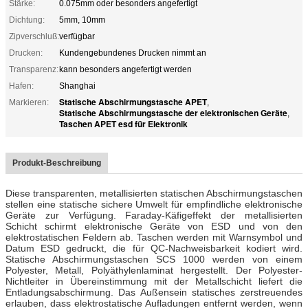
Stärke:
0.075mm oder besonders angefertigt
Dichtung:
5mm, 10mm
Zipverschluß:
verfügbar
Drucken:
Kundengebundenes Drucken nimmt an
Transparenz:
kann besonders angefertigt werden
Hafen:
Shanghai
Statische Abschirmungstasche APET
Markieren:
,
Statische Abschirmungstasche der elektronischen Geräte
,
Taschen APET esd für Elektronik
Produkt-Beschreibung
Diese transparenten, metallisierten statischen Abschirmungstaschen
stellen eine statische sichere Umwelt für empfindliche elektronische
Geräte zur Verfügung. Faraday-Käfigeffekt der metallisierten
Schicht schirmt elektronische Geräte von ESD und von den
elektrostatischen Feldern ab. Taschen werden mit Warnsymbol und
Datum ESD gedruckt, die für QC-Nachweisbarkeit kodiert wird.
Statische Abschirmungstaschen SCS 1000 werden von einem
Polyester, Metall, Polyäthylenlaminat hergestellt. Der Polyester-
Nichtleiter in Übereinstimmung mit der Metallschicht liefert die
Entladungsabschirmung. Das Außensein statisches zerstreuendes
erlauben, dass elektrostatische Aufladungen entfernt werden, wenn