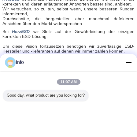
korrekten und klaren erläuternden Antworten
besser sind, anbietet
.
Wir versuchen, so zu tun, selbst wenn, unsere besseren Kunden
informierend,
Durchschnitte, die hergestellten aber manchmal defekteren
Ansichten über den Markt widersprechen.
Bei
HerzESD
wir Stolz auf der Gewährleistung der einzigen
korrekten ESD-Lösung.
Um diese Vision fortzusetzen benötigen wir zuverlässige ESD-
Hersteller und -lieferanten auf denen wir immer zählen können.
HerzESD
ist ein zuverlässiger Partner und zusammen mit unseren
internationalen Partnern
info
wir bleiben stark und hinsichtlich der möglichen Verbesserungen
oder der neuen Lösungen in dem Anpacken aufmerksam und der
statischen Elektrizitäts steuernd.
11:07 AM
Esd-Feuchtigkeits-Sperren-Tasche
Antistatic
Umbauten:
,
,
Tasche der elektrostatischen Entladung
Good day, what product are you looking for?
Erhalten Sie den besten Preis für
Statische Abschirmungstasche
der elektronischen Geräte der