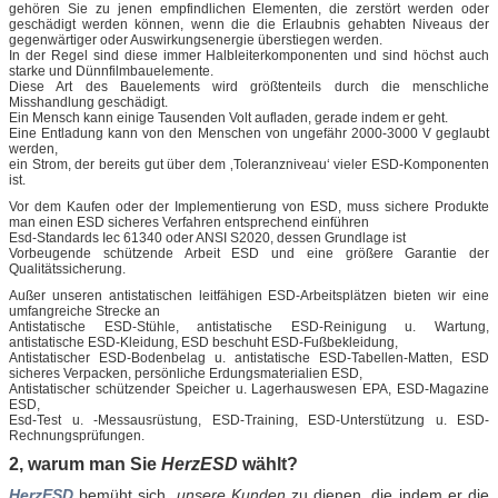
gehören Sie zu jenen empfindlichen Elementen, die zerstört werden oder
geschädigt werden können, wenn die die Erlaubnis gehabten Niveaus der
gegenwärtiger oder Auswirkungsenergie überstiegen werden.
In der Regel sind diese immer Halbleiterkomponenten und sind höchst auch
starke und Dünnfilmbauelemente.
Diese Art des Bauelements wird größtenteils durch die menschliche
Misshandlung geschädigt.
Ein Mensch kann einige Tausenden Volt aufladen, gerade indem er geht.
Eine Entladung kann von den Menschen von ungefähr 2000-3000 V geglaubt
werden,
ein Strom, der bereits gut über dem ‚Toleranzniveau‘ vieler ESD-Komponenten
ist.
Vor dem Kaufen oder der Implementierung von ESD, muss sichere Produkte
man einen ESD sicheres Verfahren entsprechend einführen
Esd-Standards Iec 61340 oder ANSI S2020, dessen Grundlage ist
Vorbeugende schützende Arbeit ESD und eine größere Garantie der
Qualitätssicherung.
Außer unseren antistatischen leitfähigen ESD-Arbeitsplätzen bieten wir eine
umfangreiche Strecke an
Antistatische ESD-Stühle, antistatische ESD-Reinigung u. Wartung,
antistatische ESD-Kleidung, ESD beschuht ESD-Fußbekleidung,
Antistatischer ESD-Bodenbelag u. antistatische ESD-Tabellen-Matten, ESD
sicheres Verpacken, persönliche Erdungsmaterialien ESD,
Antistatischer schützender Speicher u. Lagerhauswesen EPA, ESD-Magazine
ESD,
Esd-Test u. -Messausrüstung, ESD-Training, ESD-Unterstützung u. ESD-
Rechnungsprüfungen.
2, warum man Sie
HerzESD
wählt?
HerzESD
bemüht sich,
unsere Kunden
zu dienen, die indem er die