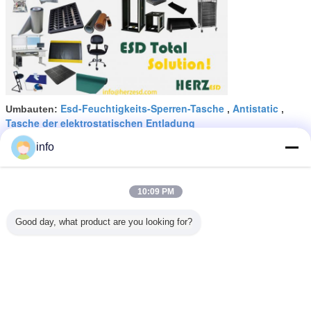
Esd-Feuchtigkeits-Sperren-Tasche
Antistatic
Umbauten:
,
,
Tasche der elektrostatischen Entladung
info
Erhalten Sie den besten Preis für
10:09 PM
Zusammengesetzte Esd Taschen
6000PSI mit Reißverschluss, Esd-
Good day, what product are you looking for?
Feuchtigkeits-Sperren-Tasche
Fortsetzen
ESD, der Taschen abschirmt
Mehr