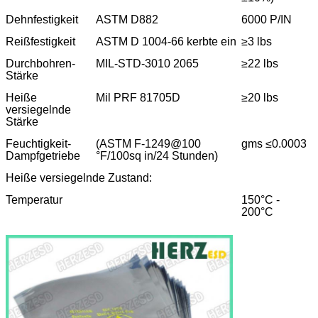
Dehnfestigkeit
ASTM D882
6000 P/IN
Reißfestigkeit
ASTM D 1004-66 kerbte ein
≥3 lbs
Durchbohren-
MIL-STD-3010 2065
≥22 lbs
Stärke
Heiße
Mil PRF 81705D
≥20 lbs
versiegelnde
Stärke
Feuchtigkeit-
(ASTM F-1249@100
gms ≤0.0003
Dampfgetriebe
°F/100sq in/24 Stunden)
Heiße versiegelnde Zustand:
Temperatur
150°C -
200°C