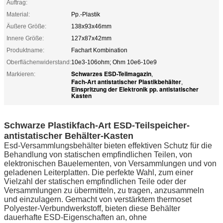
Auftrag:
Material:
Pp.-Plastik
Äußere Größe:
138x93x46mm
Innere Größe:
127x87x42mm
Produktname:
Fachart Kombination
Oberflächenwiderstand:
10e3-106ohm; Ohm 10e6-10e9
Schwarzes ESD-Teilmagazin
Markieren:
,
Fach-Art antistatischer Plastikbehälter
,
Einspritzung der Elektronik pp. antistatischer
Kasten
Schwarze Plastikfach-Art ESD-Teilspeicher-
antistatischer Behälter-Kasten
Esd-Versammlungsbehälter bieten effektiven Schutz für die
Behandlung von statischen empfindlichen Teilen, von
elektronischen Bauelementen, von Versammlungen und von
geladenen Leiterplatten. Die perfekte Wahl, zum einer
Vielzahl der statischen empfindlichen Teile oder der
Versammlungen zu übermitteln, zu tragen, anzusammeln
und einzulagern. Gemacht von verstärktem thermoset
Polyester-Verbundwerkstoff, bieten diese Behälter
dauerhafte ESD-Eigenschaften an, ohne