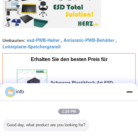
esd-PWB-Halter
Antistatic-PWB-Behälter
Umbauten:
,
,
Leiterplatte-Speichergestell
Erhalten Sie den besten Preis für
Schwarze Plastikfach-Art ESD-
Teilspeicher-antistatischer
info
Behälter-Kasten
Fortsetzen
1:26 PM
Esd-PWB-Gestelle
Mehr
Good day, what product are you looking for?