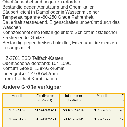
Oberflächenbehandlungen zu erfordern.
Beständig gegen Abnutzung und Chemikalien
Säubert leicht in Dampf oder in Wasser mit einer
Temperaturspanne -60-250 Grade Fahrenheit
Dauerhaft zerstreuend, Eigenschaften unberührt durch das
Waschen
Kennzeichnet eine leitfähige untere Schicht mit statischer
zerstreuender Spitze
Beständig gegen heißes Lötmittel, Eisen und die meisten
Lösungsmittel
HZ-2701 ESD Teilfach-Kasten
Oberflächenwiderstand: 104-109Ω
Konturn-Größe: 138x93x46mm
Innengröße: 127x87x42mm
Form: Fachart Kombination
Andere Größe verfügbar
Modell
Ext.dim.mm
Int.dim.mm
Modell
Ext
(L×W×H)
(L×W×H)
(
*HZ-26132
615x430x320
580x395x310
*HZ-24928
495
*HZ-26125
615x430x250
580x395x245
*HZ-24922
495