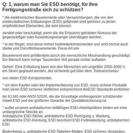
Q: 1, warum man Sie ESD benötigt, für Ihre
Fertigungsstraße sich zu schützen?
* die elektronischen Bauelemente oder Versammlungen, die von den
elektrostatischen Entladungen (ESD) gefährdet sind gehören zu jenen
empfindlichen Elementen, die sein können
zerstört oder beschädigt, wenn die die Erlaubnis gehabten Niveaus der
gegenwärtiger oder Auswirkungsenergie überstiegen werden.
* in der Regel, sind diese immer Halbleiterkomponenten und sind höchst auch
starke und Dünnfilmbauelemente. Diese Art von
Bauelement wird größtenteils durch die menschliche Misshandlung geschädigt.
Ein Mensch kann einige Tausenden Volt gerade vorbei aufladen
Gehen. Eine Entladung kann von den Menschen von ungefähr 2000-3000 V,
ein Strom geglaubt werden, der ist bereits gut über dem ‚Toleranzniveau‘
von vielen ESD-Komponenten.
* vor dem Kaufen oder der Implementierung von ESD, muss sichere Produkte
man einen ESD sicheres Verfahren entsprechend theESD Standards einführen
Iec 61340 oder ANSI S2020, die die Grundlage vorbeugender schützender
Arbeit ESD und der größeren Garantie der Qualitätssicherung ist.
* außer unseren antistatischen leitfähigen ESD-Arbeitsplätzen bieten wir eine
umfangreiche Strecke an
Antistatische ESD-Stühle, antistatische ESD-Reinigung u. Wartung,
antistatische ESD-Kleidung, ESD beschuht ESD-Fußbekleidung, antistatischen
ESD
Bodenbelag u. antistatische ESD-Tabellen-Matten, ESD sicheres Verpacken,