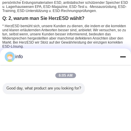
persönliche Erdungsmaterialien ESD, antistatischer schützender Speicher ESD
u. Lagerhauswesen EPA, ESD-Magazine, ESD-Test u. -Messausrüstung, ESD-
Training, ESD-Unterstützung u. ESD-Rechnungsprüfungen.
Q: 2, warum man Sie HerzESD wählt?
* HerzESD bemüht sich, unsere Kunden zu dienen, die indem er die korrekten
und klaren erläuternden Antworten besser sind, anbietet. Wir versuchen, so zu
tun, selbst wenn, unsere Kunden besser informierend, bedeuten das
Widersprechen hergestellten aber manchmal defekteren Ansichten über den
Markt. Bei HerzESD wir Stolz auf der Gewährleistung der einzigen korrekten
ESD-Lösung.
* diese Vision fortzusetzen benötigen wir zuverlässige ESD-Hersteller und -
info
lieferanten, auf denen wir immer zählen können. HerzESD ist ein zuverlässiger
Partner und zusammen mit unseren internationalen Partnern, bleiben wir stark
und hinsichtlich der möglichen Verbesserungen oder der neuen Lösungen in
dem Anpacken aufmerksam und der statischen Elektrizitäts steuernd.
6:05 AM
esd-Schutzhandschuhe
Umbauten:
,
Good day, what product are you looking for?
statische Handantihandschuhe
Esd-Safehandschuhe
,
Erhalten Sie den besten Preis für
Sicherheits-weiße antistatische
Streifen-Polyester ESD-Arbeits-