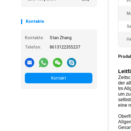
Pl
Ma
Kontakte
Se
Kontakte:
Stan Zhang
He
Telefon:
8613122355237
Produ
Leit
Zeits
Kontakt
der al
Im All
um zu 
selbst
eine n
Oberf
Allgem
Gesam