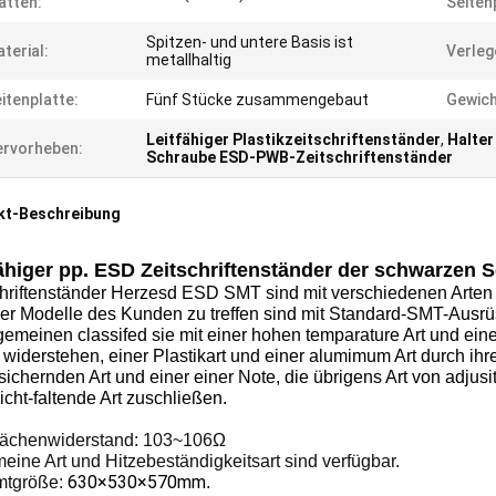
atten:
Seiten
Spitzen- und untere Basis ist
terial:
Verleg
metallhaltig
itenplatte:
Fünf Stücke zusammengebaut
Gewich
Leitfähiger Plastikzeitschriftenständer
,
Halter
rvorheben:
Schraube ESD-PWB-Zeitschriftenständer
kt-Beschreibung
fähiger pp. ESD Zeitschriftenständer der schwarzen
chriftenständer Herzesd ESD SMT sind mit verschiedenen Arten
ler Modelle des Kunden zu treffen sind mit Standard-SMT-Ausrü
gemeinen classifed sie mit einer hohen temparature Art und ein
widerstehen, einer Plastikart und einer alumimum Art durch ihre
sichernden Art und einer einer Note, die übrigens Art von adjus
icht-faltende Art zuschließen.
lächenwiderstand: 103~106Ω
eine Art und Hitzebeständigkeitsart sind verfügbar.
630×530×570mm
tgröße:
.