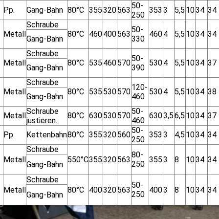
50-
Pp.
Gang-Bahn
80°C
355
320
563
353
3
5,5
10
34
34
250
Schraube
50-
Metall
80°C
460
400
563
460
4
5,5
10
34
34
Gang-Bahn
330
Schraube
50-
Metall
80°C
535
460
570
530
4
5,5
10
34
37
Gang-Bahn
390
Schraube
120-
Metall
80°C
535
530
570
530
4
5,5
10
34
38
Gang-Bahn
460
Schraube
50-
Metall
80°C
630
530
570
630
3,5
6,5
10
34
37
justieren.
460
50-
Pp.
Kettenbahn
80°C
355
320
560
353
3
4,5
10
34
34
250
Schraube
80-
Metall
550°C
355
320
563
355
3
8
10
34
34
250
Gang-Bahn
Schraube
50-
Metall
80°C
400
320
563
400
3
8
10
34
34
250
Gang-Bahn