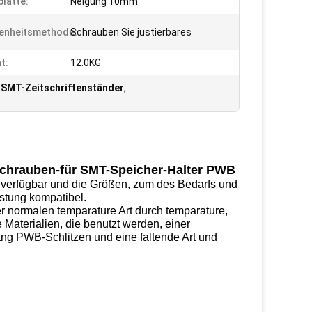
platte:
Neigung 10mm
enheitsmethode:
Schrauben Sie justierbares
t:
12.0KG
 SMT-Zeitschriftenständer
,
 Schrauben-für SMT-Speicher-Halter PWB
 verfügbar und die Größen, zum des Bedarfs und
stung kompatibel.
er normalen temparature Art durch temparature,
 Materialien, die benutzt werden, einer
itng PWB-Schlitzen und eine faltende Art und