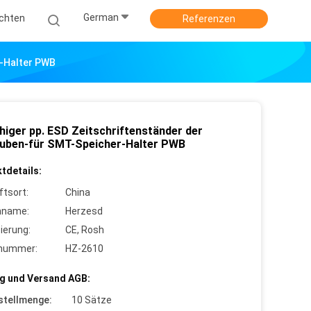
German
ichten
Referenzen
r-Halter PWB
ähiger pp. ESD Zeitschriftenständer der
uben-für SMT-Speicher-Halter PWB
tdetails:
ftsort:
China
nname:
Herzesd
zierung:
CE, Rosh
lnummer:
HZ-2610
g und Versand AGB:
stellmenge:
10 Sätze