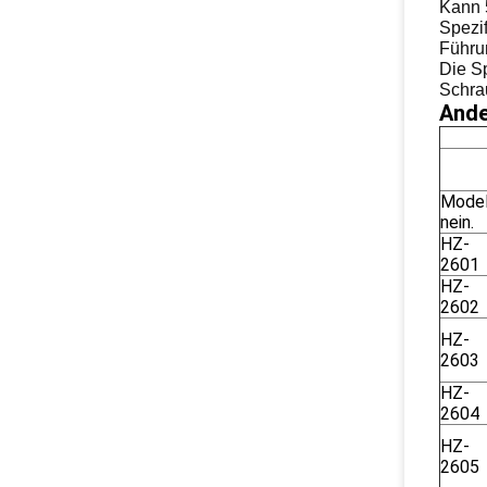
Kann 
Spezi
Führu
Die S
Schra
Ande
Model
nein.
HZ-
2601
HZ-
2602
HZ-
2603
HZ-
2604
HZ-
2605