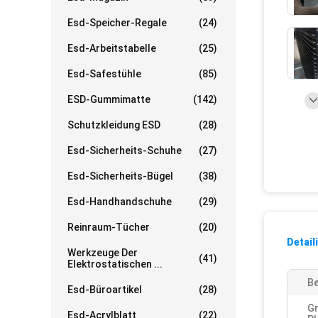
Esd-Speicher-Regale
(24)
Esd-Arbeitstabelle
(25)
Esd-Safestühle
(85)
ESD-Gummimatte
(142)
Schutzkleidung ESD
(28)
Esd-Sicherheits-Schuhe
(27)
Esd-Sicherheits-Bügel
(38)
Esd-Handhandschuhe
(29)
Reinraum-Tücher
(20)
Detail
Werkzeuge Der
(41)
Elektrostatischen ...
Be
Esd-Büroartikel
(28)
G
Esd-Acrylblatt
(22)