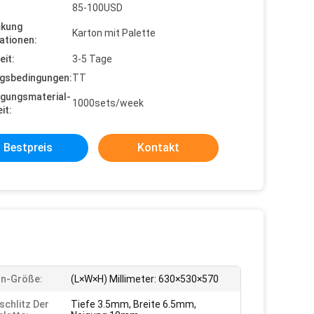
85-100USD
ckung
Karton mit Palette
ationen:
eit:
3-5 Tage
gsbedingungen:
TT
gungsmaterial-
1000sets/week
it:
Bestpreis
Kontakt
rn-Größe:
(L×W×H) Millimeter: 630×530×570
schlitz Der
Tiefe 3.5mm, Breite 6.5mm,