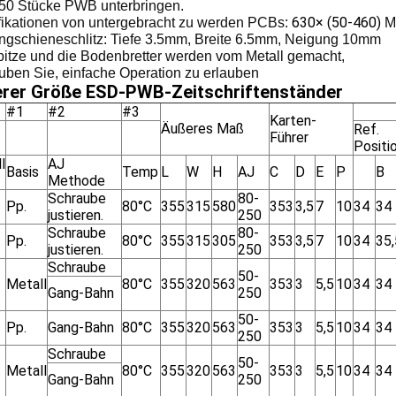
50 Stücke PWB unterbringen.
630× (50-460)
fikationen von untergebracht zu werden PCBs:
M
ngschieneschlitz: Tiefe 3.5mm, Breite 6.5mm, Neigung 10mm
pitze und die Bodenbretter werden vom Metall gemacht,
uben Sie, einfache Operation zu erlauben
rer Größe ESD-PWB-Zeitschriftenständer
#1
#2
#3
Karten-
Äußeres Maß
Ref.
Führer
Positi
l
AJ
Basis
Temp
L
W
H
AJ
C
D
E
P
B
Methode
Schraube
80-
Pp.
80°C
355
315
580
353
3,5
7
10
34
34
justieren.
250
Schraube
80-
Pp.
80°C
355
315
305
353
3,5
7
10
34
35,
justieren.
250
Schraube
50-
Metall
80°C
355
320
563
353
3
5,5
10
34
34
Gang-Bahn
250
50-
Pp.
Gang-Bahn
80°C
355
320
563
353
3
5,5
10
34
34
250
Schraube
50-
Metall
80°C
355
320
563
353
3
5,5
10
34
34
Gang-Bahn
250