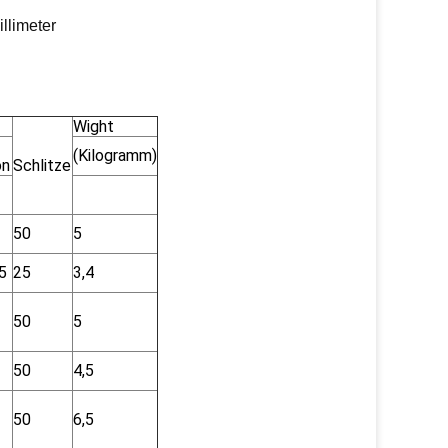
illimeter
Wight
(Kilogramm)
on
Schlitze
50
5
5
25
3,4
50
5
50
4,5
50
6,5