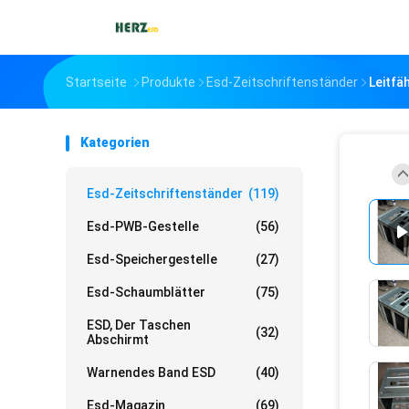
Startseite
Produkte
Esd-Zeitschriftenständer
Leitfä
Kategorien
Esd-Zeitschriftenständer
(119)
Esd-PWB-Gestelle
(56)
Esd-Speichergestelle
(27)
Esd-Schaumblätter
(75)
ESD, Der Taschen
(32)
Abschirmt
Warnendes Band ESD
(40)
Esd-Magazin
(69)