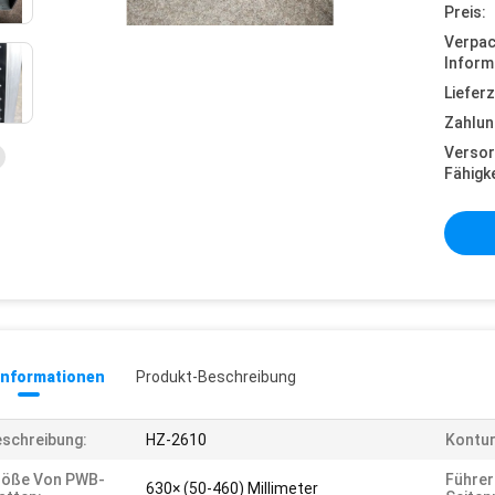
Preis:
Verpa
Inform
Lieferz
Zahlun
Versor
Fähigke
informationen
Produkt-Beschreibung
schreibung:
HZ-2610
Kontu
röße Von PWB-
Führer
630× (50-460) Millimeter