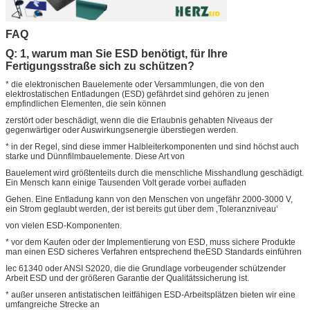
FAQ
Q: 1, warum man Sie ESD benötigt, für Ihre
Fertigungsstraße sich zu schützen?
* die elektronischen Bauelemente oder Versammlungen, die von den
elektrostatischen Entladungen (ESD) gefährdet sind gehören zu jenen
empfindlichen Elementen, die sein können
zerstört oder beschädigt, wenn die die Erlaubnis gehabten Niveaus der
gegenwärtiger oder Auswirkungsenergie überstiegen werden.
* in der Regel, sind diese immer Halbleiterkomponenten und sind höchst auch
starke und Dünnfilmbauelemente. Diese Art von
Bauelement wird größtenteils durch die menschliche Misshandlung geschädigt.
Ein Mensch kann einige Tausenden Volt gerade vorbei aufladen
Gehen. Eine Entladung kann von den Menschen von ungefähr 2000-3000 V,
ein Strom geglaubt werden, der ist bereits gut über dem ‚Toleranzniveau‘
von vielen ESD-Komponenten.
* vor dem Kaufen oder der Implementierung von ESD, muss sichere Produkte
man einen ESD sicheres Verfahren entsprechend theESD Standards einführen
Iec 61340 oder ANSI S2020, die die Grundlage vorbeugender schützender
Arbeit ESD und der größeren Garantie der Qualitätssicherung ist.
* außer unseren antistatischen leitfähigen ESD-Arbeitsplätzen bieten wir eine
umfangreiche Strecke an