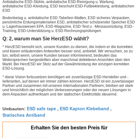
Antistatische ESD-Stühle, antistatische ESD-Reinigung u. Wartung,
antistatische ESD-Kleidung, ESD beschuht ESD-Fußbekleidung, antistatischen
ESD
Bodenbelag u. antistatische ESD-Tabellen-Matten, ESD sicheres Verpacken,
persönliche Erdungsmaterialien ESD, antistatischer schützender Speicher ESD
u. Lagerhauswesen EPA, ESD-Magazine, ESD-Test u. -Messausrüstung, ESD-
Training, ESD-Unterstützung u. ESD-Rechnungsprüfungen.
Q: 2, warum man Sie HerzESD wählt?
* HerzESD bemüht sich, unsere Kunden zu dienen, die indem er die korrekten
und klaren erläuternden Antworten besser sind, anbietet. Wir versuchen, so zu
tun, selbst wenn, unsere Kunden besser informierend, bedeuten das
Widersprechen hergestellten aber manchmal defekteren Ansichten über den
Markt. Bei HerzESD wir Stolz auf der Gewährleistung der einzigen korrekten
ESD-Lösung.
* diese Vision fortzusetzen benötigen wir zuverlässige ESD-Hersteller und -
lieferanten, auf denen wir immer zählen können. HerzESD ist ein zuverlässiger
Partner und zusammen mit unseren internationalen Partnern, bleiben wir stark
und hinsichtlich der möglichen Verbesserungen oder der neuen Lösungen in
dem Anpacken aufmerksam und der statischen Elektrizitäts steuernd.
ESD safe tape
ESD Kapton Klebeband
Umbauten:
,
,
Statisches Antiband
Erhalten Sie den besten Preis für