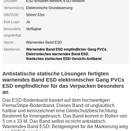
Drucken:
ESD schützen Bereich, ESD-Vorsicht
Verwendung:
Elektronische Grundwarnung
GRÖSSE:
50mm*33m
Esd-Logo:
Ja
besonders
Verfügbar
angefertigt:
Name:
Warnendes Band ESD
Warnendes Band ESD empfindlicher Gang PVCs
Markieren:
,
Elektronisches warnendes Band ESD
,
Statisches statisches ESD-Vorsicht-Antiband
Antistatische statische Lösungen fertigten
warnendes Band ESD elektronischer Gang PVCs
ESD empfindlicher für das Verpacken besonders
an
Das ESD-Bodenband basiert auf dem hochwertigen
PermaStripe-Bodenband. Dieses Band ist unglaublich
haltbar und kennzeichnet eine Gleitschutzbeschichtung.
Bestimmt für Innengebrauch. Das Band kommt in Rollen von
5 cm x 33 M. Das Band selbst ist nicht antistatisch.
Warnendes Band ESD: Bestgeeignet für die Markierung weg