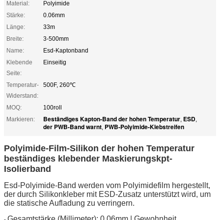
Material:
Polyimide
Stärke:
0.06mm
Länge:
33m
Breite:
3-500mm
Name:
Esd-Kaptonband
Klebende
Einseitig
Seite:
Temperatur-
500F, 260℃
Widerstand:
MOQ:
100roll
Beständiges Kapton-Band der hohen Temperatur
ESD
Markieren:
,
,
der PWB-Band warnt
PWB-Polyimide-Klebstreifen
,
Polyimide-Film-Silikon der hohen Temperatur
beständiges klebender Maskierungskpt-
Isolierband
Esd-Polyimide-Band werden vom Polyimidefilm hergestellt,
der durch Silikonkleber mit ESD-Zusatz unterstützt wird, um
die statische Aufladung zu verringern.
Gesamtstärke (Millimeter): 0.06mm | Gewohnheit
-