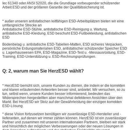
Iec 61340 oder ANSI S2020, die die Grundlage vorbeugender schützender
Arbeit ESD und der größeren Garantie der Qualitätssicherung ist.
* außer unseren antistatischen leitfähigen ESD-Arbeitsplätzen bieten wir eine
umfangreiche Strecke an
Antistatische ESD-Stühle, antistatische ESD-Reinigung u. Wartung,
antistatische ESD-Kleidung, ESD beschuht ESD-Fußbekleidung, antistatischen
ESD
Bodenbelag u. antistatische ESD-Tabellen-Matten, ESD sicheres Verpacken,
persönliche Erdungsmaterialien ESD, antistatischer schützender Speicher ESD
u. Lagerhauswesen EPA, ESD-Magazine, ESD-Test u. -Messausrüstung, ESD-
Training, ESD-Unterstützung u. ESD-Rechnungsprüfungen.
Q: 2, warum man Sie HerzESD wählt?
* HerzESD bemüht sich, unsere Kunden zu dienen, die indem er die korrekten
und klaren erläuternden Antworten besser sind, anbietet. Wir versuchen, so zu
tun, selbst wenn, unsere Kunden besser informierend, bedeuten das
Widersprechen hergestellten aber manchmal defekteren Ansichten über den
Markt. Bei HerzESD wir Stolz auf der Gewährleistung der einzigen korrekten
ESD-Lösung.
* diese Vision fortzusetzen benötigen wir zuverlässige ESD-Hersteller und -
lieferanten, auf denen wir immer zählen können. HerzESD ist ein zuverlässiger
Partner und zusammen mit unseren internationalen Partnern, bleiben wir stark
und hinsichtlich der möglichen Verbesserungen oder der neuen Lösungen in