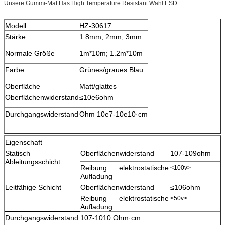
Unsere Gummi-Mat Has High Temperature Resistant Wahl ESD.
Modell
HZ-30617
Stärke
1.8mm, 2mm, 3mm
Normale Größe
1m*10m; 1.2m*10m
Farbe
Grünes/graues Blau
Oberfläche
Matt/glattes
Oberflächenwiderstand
≤10e6ohm
Durchgangswiderstand
Ohm 10e7-10e10·cm
Eigenschaft
Statisch
Oberflächenwiderstand
107-109ohm
Ableitungsschicht
Reibung elektrostatische
<100v>
Aufladung
Leitfähige Schicht
Oberflächenwiderstand
≤106ohm
Reibung elektrostatische
<50v>
Aufladung
Durchgangswiderstand
107-1010 Ohm·cm