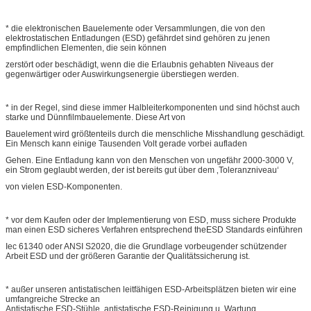
* die elektronischen Bauelemente oder Versammlungen, die von den
elektrostatischen Entladungen (ESD) gefährdet sind gehören zu jenen
empfindlichen Elementen, die sein können
zerstört oder beschädigt, wenn die die Erlaubnis gehabten Niveaus der
gegenwärtiger oder Auswirkungsenergie überstiegen werden.
* in der Regel, sind diese immer Halbleiterkomponenten und sind höchst auch
starke und Dünnfilmbauelemente. Diese Art von
Bauelement wird größtenteils durch die menschliche Misshandlung geschädigt.
Ein Mensch kann einige Tausenden Volt gerade vorbei aufladen
Gehen. Eine Entladung kann von den Menschen von ungefähr 2000-3000 V,
ein Strom geglaubt werden, der ist bereits gut über dem ‚Toleranzniveau‘
von vielen ESD-Komponenten.
* vor dem Kaufen oder der Implementierung von ESD, muss sichere Produkte
man einen ESD sicheres Verfahren entsprechend theESD Standards einführen
Iec 61340 oder ANSI S2020, die die Grundlage vorbeugender schützender
Arbeit ESD und der größeren Garantie der Qualitätssicherung ist.
* außer unseren antistatischen leitfähigen ESD-Arbeitsplätzen bieten wir eine
umfangreiche Strecke an
Antistatische ESD-Stühle, antistatische ESD-Reinigung u. Wartung,