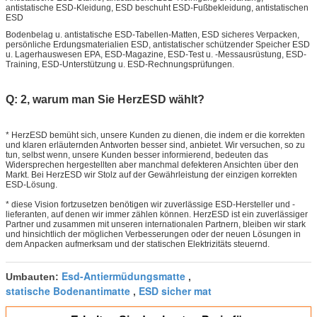
antistatische ESD-Kleidung, ESD beschuht ESD-Fußbekleidung, antistatischen
ESD
Bodenbelag u. antistatische ESD-Tabellen-Matten, ESD sicheres Verpacken,
persönliche Erdungsmaterialien ESD, antistatischer schützender Speicher ESD
u. Lagerhauswesen EPA, ESD-Magazine, ESD-Test u. -Messausrüstung, ESD-
Training, ESD-Unterstützung u. ESD-Rechnungsprüfungen.
Q: 2, warum man Sie HerzESD wählt?
* HerzESD bemüht sich, unsere Kunden zu dienen, die indem er die korrekten
und klaren erläuternden Antworten besser sind, anbietet. Wir versuchen, so zu
tun, selbst wenn, unsere Kunden besser informierend, bedeuten das
Widersprechen hergestellten aber manchmal defekteren Ansichten über den
Markt. Bei HerzESD wir Stolz auf der Gewährleistung der einzigen korrekten
ESD-Lösung.
* diese Vision fortzusetzen benötigen wir zuverlässige ESD-Hersteller und -
lieferanten, auf denen wir immer zählen können. HerzESD ist ein zuverlässiger
Partner und zusammen mit unseren internationalen Partnern, bleiben wir stark
und hinsichtlich der möglichen Verbesserungen oder der neuen Lösungen in
dem Anpacken aufmerksam und der statischen Elektrizitäts steuernd.
Esd-Antiermüdungsmatte
Umbauten:
,
statische Bodenantimatte
ESD sicher mat
,