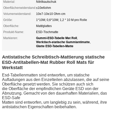
Material:
Nitrilkautschuk
Oberflächenwiderstand:
≤10e6ohm
Volumenwiderstand:
10e7-10e10 Ohm·cm
Größe:
1*10M; 0,6*10M; 1,2 * 10 M pro Rolle
Oberfläche:
Matt/glattes
Produkt-Name:
ESD-Tischmatte
Gummi-ESD-Tabelle Mat Roll
Markieren:
,
Werktisch-statische Gummiantimatte
,
Glatte ESD-Tabellen-Matte
Antistatische Schreibtisch-Mattierung statische
ESD-Antitabellen-Mat Rubber Roll Mats für
Werkstatt
Esd-Tabellenmatten sind entworfen, um statische
Aufladungen aus den Einzelteilen abzulassen, die auf seine
Oberfläche gesetzt werden. Sie schützen auch sich
die Oberfläche der empfindlichen Geräte ESD von der
Abnutzung. Gemacht von den dauerhaften Materialien, das
ESD-Safe
Matten sind entworfen, um langlebig zu sein, während, ihre
antistatischen Eigenschaften beibehalten.