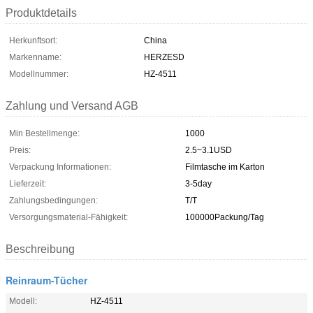
Produktdetails
Herkunftsort:
China
Markenname:
HERZESD
Modellnummer:
HZ-4511
Zahlung und Versand AGB
Min Bestellmenge:
1000
Preis:
2.5~3.1USD
Verpackung Informationen:
Filmtasche im Karton
Lieferzeit:
3-5day
Zahlungsbedingungen:
T/T
Versorgungsmaterial-Fähigkeit:
100000Packung/Tag
Beschreibung
Reinraum-Tücher
Modell:
HZ-4511