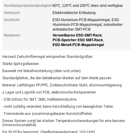
Hochtemperaturbeständigkeit:
80℃, 120℃ und 200℃ oben sind verfügbar
Gebrauch:
Elektrostatische Entladung
Hochlicht:
ESD Aluminium-PCB-Magazinregal, ESD
Aluminium-PCB-Magazinregal, industrieller
antistatischer SMT-PCB
Verstellbares ESD-SMT-Rack
Markieren:
,
PCB-Speicher ESD SMT-Rack
,
ESD-Metall-PCB-Magazinregal
Herzesd Zeitschriftenregal entsprechen Standardgrößen
Stärke Spritzgießereien
Bauwerk mit Metallverstärkung (oben und unten).
Standardplatten, die den beliebtesten Marken auf dem Markt passen.
Material: Leitfähiges PP/PPE, Zinkbeschichteter Stahl, Aluminiumlegierung.
¢ Lager und Logistik von PCB, elektronische Komponenten.
- ESD-Schutz für SMT, SMD, Halbleiterindustrie.
- nicht zufällig verändert; keine Verschleißung von beweglichen Teilen.
️ Trennwände aus zusammengebauten Kunststoffteilen.
Dieses System sorgt bei starken Temperaturschwankungen für eine bessere
Dimensionsstabilität.
Für 50 PCBs bestimmt. Oberflächenwiderstand: 103-109Ω