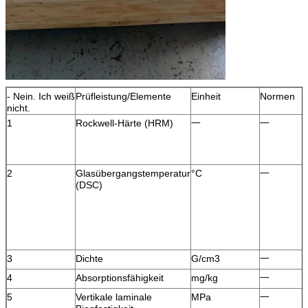
- Nein. Ich weiß
Prüfleistung/Elemente
Einheit
Normen
nicht.
1
Rockwell-Härte (HRM)
一
一
2
Glasübergangstemperatur
°C
一
(DSC)
3
Dichte
G/cm3
一
4
Absorptionsfähigkeit
mg/kg
一
5
Vertikale laminale
MPa
一