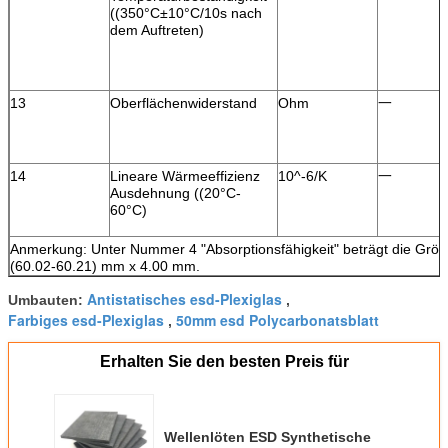
((350°C±10°C/10s nach
dem Auftreten)
13
Oberflächenwiderstand
Ohm
一
14
Lineare Wärmeeffizienz
10^-6/K
一
Ausdehnung ((20°C-
60°C)
Anmerkung: Unter Nummer 4 "Absorptionsfähigkeit" beträgt die Größ
(60.02-60.21) mm x 4.00 mm.
Antistatisches esd-Plexiglas
Umbauten:
,
Farbiges esd-Plexiglas
50mm esd Polycarbonatsblatt
,
Erhalten Sie den besten Preis für
Wellenlöten ESD Synthetische