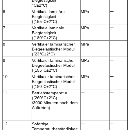
Biegfestigkeit
°C±2°C)
6
Vertikale laminäre
MPa
一
Biegfestigkeit
((155°C±2°C)
7
Vertikale laminale
MPa
一
Biegfestigkeit
((180°C±2°C)
8
Vertikaler laminarischer
MPa
一
Biegeelastischer Modul
((23°C±2°C)
9
Vertikaler laminarischer
MPa
一
Biegeelastischer Modul
((155°C±2°C)
10
Vertikaler laminarischer
MPa
一
Biegeelastischer Modul
((180°C±2°C)
11
Betriebstemperatur
一
一
((260°C±2°C)
/3000 Minuten nach dem
Auftreten)
12
Sofortige
一
一
Temperaturbeständigkeit