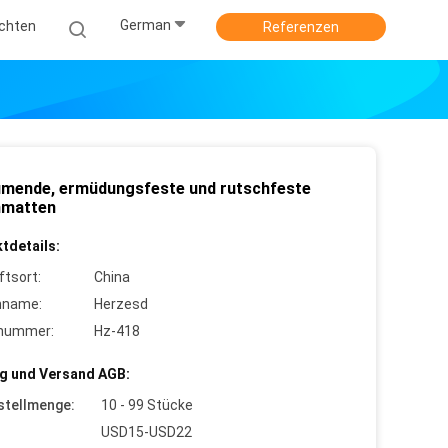
German
ichten
Referenzen
mende, ermüdungsfeste und rutschfeste
nmatten
tdetails:
ftsort:
China
nname:
Herzesd
lnummer:
Hz-418
g und Versand AGB:
stellmenge:
10 - 99 Stücke
USD15-USD22