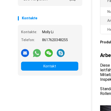
Fa
Nu
Kontakte
A
He
Kontakte:
Molly Li
Telefon:
8617620348255
Produ
Arbe
Diese
Kontakt
leitfä
Mitarb
Inspek
Stand
Rolle