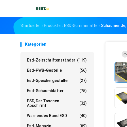
Startseite
Produkte
ESD-Gummimatte
Schäumende, 
Kategorien
Esd-Zeitschriftenständer
(119)
Esd-PWB-Gestelle
(56)
Esd-Speichergestelle
(27)
Esd-Schaumblätter
(75)
ESD, Der Taschen
(32)
Abschirmt
Warnendes Band ESD
(40)
Esd-Magazin
(69)