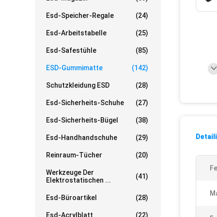
Esd-Speicher-Regale
(24)
Esd-Arbeitstabelle
(25)
Esd-Safestühle
(85)
ESD-Gummimatte
(142)
Schutzkleidung ESD
(28)
Esd-Sicherheits-Schuhe
(27)
Esd-Sicherheits-Bügel
(38)
Detail
Esd-Handhandschuhe
(29)
Reinraum-Tücher
(20)
Fe
Werkzeuge Der
(41)
Elektrostatischen ...
Ma
Esd-Büroartikel
(28)
Esd-Acrylblatt
(22)