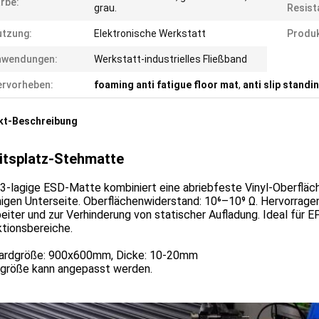
rbe:
grau.
Resist
tzung:
Elektronische Werkstatt
Produk
nwendungen:
Werkstatt-industrielles Fließband
rvorheben:
foaming anti fatigue floor mat
,
anti slip standi
kt-Beschreibung
itsplatz-Stehmatte
 3-lagige ESD-Matte kombiniert eine abriebfeste Vinyl-Oberflä
higen Unterseite. Oberflächenwiderstand: 10⁶–10⁹ Ω. Hervorrag
eiter und zur Verhinderung von statischer Aufladung. Ideal für E
tionsbereiche.
ardgröße: 900x600mm, Dicke: 10-20mm
ngröße kann angepasst werden.