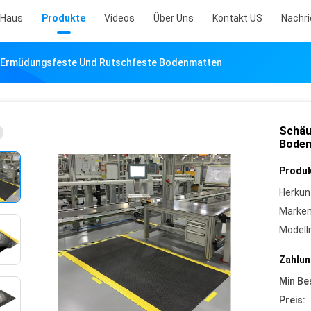
Haus
Produkte
Videos
Über Uns
Kontakt US
Nachr
Ermüdungsfeste Und Rutschfeste Bodenmatten
Schäu
Bode
Produk
Herkun
Marke
Model
Zahlun
Min Be
Preis: