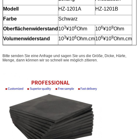
Modell
HZ-1201A
HZ-1201B
Farbe
Schwarz
3
6
6
9
Oberflächenwiderstand
10
¥10
Ohm
10
¥10
Ohm
3
6
6
9
Volumenwiderstand
10
¥10
Ohm.cm
10
¥10
Ohm.cm
Bitte senden Sie eine Anfrage und sagen Sie uns die Größe, Dicke, Härte,
Menge, dann können wir so schnell wie möglich zitieren.