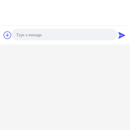
Kontakt
Referenzen
Leitfähiger Schaum ESD
esd-Safeschaum
Umbauten:
,
,
Statischer Antischaum
Erhalten Sie den besten Preis für
Photo
Video Call
ESD EVA-Schaum Unser ESD
Elektrostatischer DEVA-Schaum
Audio Call
Fortsetzen
Esd-Schaumblätter
Mehr