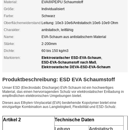
Material:
EVA/IXPE/PU Schaumstoff
Größe:
Individualisiert
Farbe:
Schwarz
Oberflächenwiderstand:
Leitung: 10e3-10e6/Antistatisch:10e6-10e9 Ohm
Charakter:
antistatisch, leitfähig
Name:
EVA-Schaum aus antistatischem Material
Stärke:
2-200mm
Dichte:
60 bis 150 kg/m3
Elektrostatischer ESD-EVA-Schaum
Markieren:
,
ESD-EVA-Schaumstoff nach Maß
,
Elektrostatische DEVA-ESD-EVA-Schaum
Produktbeschreibung: ESD EVA Schaumstoff
Unser ESD (Electrostatic Discharge) EVA-Schaum ist ein hochwertiges
Material, das einen hervorragenden Schutz vor elektrostatischer Entladung in
empfindlichen elektronischen Umgebungen bietet.
Dieses aus Ethylen-Vinylacetat (EVA) bestehende Kopolymer bietet eine
einzigartige Kombination aus Langlebigkeit, Flexibilität und ESD-Schutz.
Artikel 2
Technische Daten
Leitung
Antistatisch