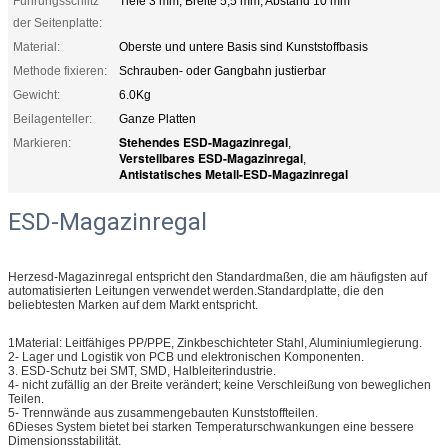
Führungsschlitz
Tiefe 3 mm, Breite 5,5 mm, Abstand 10 mm
der Seitenplatte:
Material:
Oberste und untere Basis sind Kunststoffbasis
Methode fixieren:
Schrauben- oder Gangbahn justierbar
Gewicht:
6.0Kg
Beilagenteller:
Ganze Platten
Stehendes ESD-Magazinregal
Markieren:
,
Verstellbares ESD-Magazinregal
,
Antistatisches Metall-ESD-Magazinregal
ESD-Magazinregal
Herzesd-Magazinregal entspricht den Standardmaßen, die am häufigsten auf
automatisierten Leitungen verwendet werden.Standardplatte, die den
beliebtesten Marken auf dem Markt entspricht.
1Material: Leitfähiges PP/PPE, Zinkbeschichteter Stahl, Aluminiumlegierung.
2- Lager und Logistik von PCB und elektronischen Komponenten.
3. ESD-Schutz bei SMT, SMD, Halbleiterindustrie.
4- nicht zufällig an der Breite verändert; keine Verschleißung von beweglichen
Teilen.
5- Trennwände aus zusammengebauten Kunststoffteilen.
6Dieses System bietet bei starken Temperaturschwankungen eine bessere
Dimensionsstabilität.