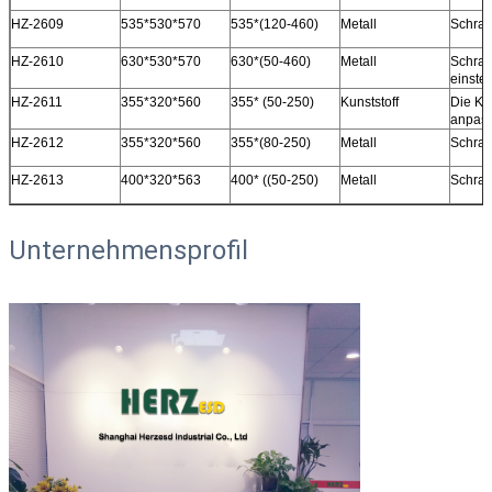
HZ-2609
535*530*570
535*(120-460)
Metall
Schrau
HZ-2610
630*530*570
630*(50-460)
Metall
Schra
einstel
HZ-2611
355*320*560
355* (50-250)
Kunststoff
Die Ke
anpass
HZ-2612
355*320*560
355*(80-250)
Metall
Schrau
HZ-2613
400*320*563
400* ((50-250)
Metall
Schrau
Unternehmensprofil