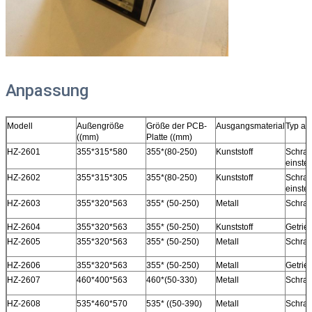
Anpassung
Modell
Außengröße
Größe der PCB-
Ausgangsmaterial
Typ an
((mm)
Platte ((mm)
HZ-2601
355*315*580
355*(80-250)
Kunststoff
Schra
einstel
HZ-2602
355*315*305
355*(80-250)
Kunststoff
Schra
einstel
HZ-2603
355*320*563
355* (50-250)
Metall
Schrau
HZ-2604
355*320*563
355* (50-250)
Kunststoff
Getrie
HZ-2605
355*320*563
355* (50-250)
Metall
Schrau
HZ-2606
355*320*563
355* (50-250)
Metall
Getrie
HZ-2607
460*400*563
460*(50-330)
Metall
Schrau
HZ-2608
535*460*570
535* ((50-390)
Metall
Schrau