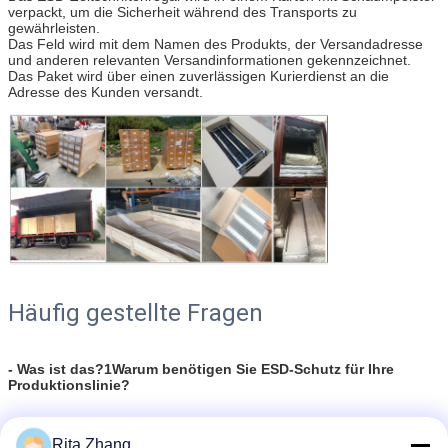
verpackt, um die Sicherheit während des Transports zu
gewährleisten.
Das Feld wird mit dem Namen des Produkts, der Versandadresse
und anderen relevanten Versandinformationen gekennzeichnet.
Das Paket wird über einen zuverlässigen Kurierdienst an die
Adresse des Kunden versandt.
Häufig gestellte Fragen
- Was ist das?1Warum benötigen Sie ESD-Schutz für Ihre
Produktionslinie?
* Electronic Components or assemblies at risk from electrostatic discharges
Rita Zhang
(ESD) are among those sensitive elements that can be destroyed or damaged if