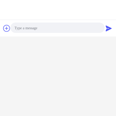
Kontakt
Referenzen
esd-Safewagen
smt Bandspulenhalterung
Umbauten:
,
,
Überzogenes Rohr der ABS
Erhalten Sie den besten Preis für
Photo
Video Call
ESD-PCB-Handling-Wagen
Audio Call
Fortsetzen
Esd-Speichergestelle
Mehr