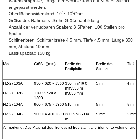
Warenkorbgröße, Länge der Schlitze kann auf Kundenwunsch
angepasst werden.
4
8
Oberflächenwiderstand: 10
~ 10
Ohm
Größe des Rahmens: Siehe Größenabbildung
Anzahl der verfügbaren Spalten: 3 SPalten, 100 Stellen pro
Spalte
Schlittenbrett: Schlittenbreite 4,5 mm, Tiefe 4,5 mm, Länge 350
mm, Abstand 10 mm
Lastkapazität: 150 kg
Modell
Größe ((mm)
Breite der
Breite des
Tiefe
Brettplatte
Schlitzes
HZ-27103A
950 × 620 × 1300
350 mm/46 0
5 mm
4 mm
mm/530 m
HZ-27103B
1100 × 620 ×
m/630 mm
1300
HZ-27104A
900 × 675 × 1300
515 mm
5 mm
5 mm
HZ-27104B
900 × 450 × 1300
280 bis 350 m
5 mm
5 mm
m
Anmerkung: Das Material des Trolleys ist Edelstahl, alle Elemente Volumenwider