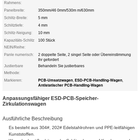
Rahmens:
Panelbreite:
350mm/46 0mm/530m m/630mm
Schlitz-Breite:
5 mm
Schlitztiefe:
4 mm
Schlitz-Neigung:
10 mm
Kapazitäts-Schlitz
100 Stück
NEIN/Reihe:
Panle numerisch:
2 doppelte Seite, 2 singel Seite oder Übereinstimmung
Ihr gefordert
Justierbare
Behandeln Sie justierbares
Methode:
PCB-Umsatzwagen
ESD-PCB-Handling-Wagen
Markieren:
,
,
Antistatischer PCB-Handling-Wagen
Anpassungsfähiger ESD-PCB-Speicher-
Zirkulationswagen
Ausführliche Beschreibung
Es besteht aus 304#, 202# Edelstahlrohren und PPE-leitfähigen
Kunststoffen.