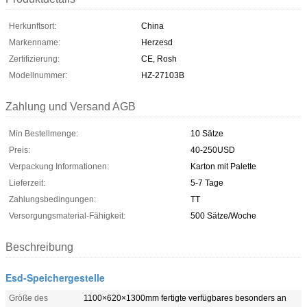
Herkunftsort:
China
Markenname:
Herzesd
Zertifizierung:
CE, Rosh
Modellnummer:
HZ-27103B
Zahlung und Versand AGB
Min Bestellmenge:
10 Sätze
Preis:
40-250USD
Verpackung Informationen:
Karton mit Palette
Lieferzeit:
5-7 Tage
Zahlungsbedingungen:
TT
Versorgungsmaterial-Fähigkeit:
500 Sätze/Woche
Beschreibung
Esd-Speichergestelle
Größe des
1100×620×1300mm fertigte verfügbares besonders an