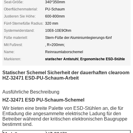
Seat-Größe:
340*350mm
Oberflächenmaterial:
PU-Schaum
Justieren Sie Höhe:
600-800mm
Fünf-Sternefüße Radius:
320 mm
Systemwiderstand:
10E6-10E9Ohm
Füße materiell:
Stern-Füße der Aluminiumlegierungs-fünf
Mit Fußrest:
, R=200mm;
Name:
Reinraumlaborschemel
statischer Antistuhl
Ergonomische ESD-Stühle
Markieren:
,
Statischer Schemel Sicherheit der dauerhaften clearoom
HZ-32471 ESD-PU-Schaum-Arbeit
Ausführliche Beschreibung
HZ-32471 ESD PU-Schaum-Schemel
Wir bieten eine breite Palette von ESD-Stühlen an, die für
Entladung die angesammelte elektrische Ladung für den
Betreiber während der kritischen elektronischen Baugruppe
bestimmt sind.