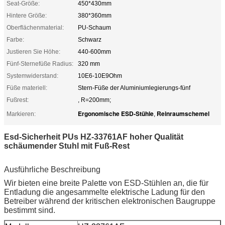
Seat-Größe:
450*430mm
Hintere Größe:
380*360mm
Oberflächenmaterial:
PU-Schaum
Farbe:
Schwarz
Justieren Sie Höhe:
440-600mm
Fünf-Sternefüße Radius:
320 mm
Systemwiderstand:
10E6-10E9Ohm
Füße materiell:
Stern-Füße der Aluminiumlegierungs-fünf
Fußrest:
, R=200mm;
Ergonomische ESD-Stühle
Reinraumschemel
Markieren:
,
Esd-Sicherheit PUs HZ-33761AF hoher Qualität
schäumender Stuhl mit Fuß-Rest
Ausführliche Beschreibung
Wir bieten eine breite Palette von ESD-Stühlen an, die für
Entladung die angesammelte elektrische Ladung für den
Betreiber während der kritischen elektronischen Baugruppe
bestimmt sind.