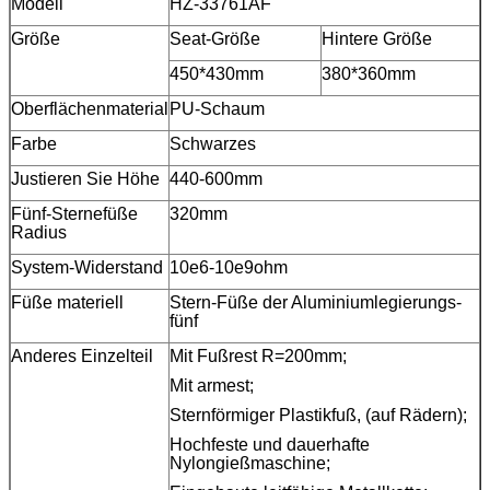
Modell
HZ-33761AF
Größe
Seat-Größe
Hintere Größe
450*430mm
380*360mm
Oberflächenmaterial
PU-Schaum
Farbe
Schwarzes
Justieren Sie Höhe
440-600mm
Fünf-Sternefüße
320mm
Radius
System-Widerstand
10e6-10e9ohm
Füße materiell
Stern-Füße der Aluminiumlegierungs-
fünf
Anderes Einzelteil
Mit Fußrest R=200mm;
Mit armest;
Sternförmiger Plastikfuß, (auf Rädern);
Hochfeste und dauerhafte
Nylongießmaschine;