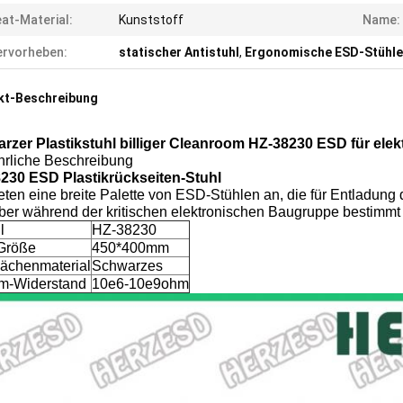
at-Material:
Kunststoff
Name:
rvorheben:
statischer Antistuhl
,
Ergonomische ESD-Stühle
kt-Beschreibung
rzer Plastikstuhl billiger Cleanroom HZ-38230 ESD für elek
hrliche Beschreibung
230 ESD Plastikrückseiten-Stuhl
eten eine breite Palette von ESD-Stühlen an, die für Entladun
ber während der kritischen elektronischen Baugruppe bestimmt 
l
HZ-38230
Größe
450*400mm
lächenmaterial
Schwarzes
m-Widerstand
10e6-10e9ohm