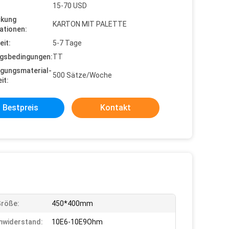
15-70 USD
ckung
KARTON MIT PALETTE
ationen:
eit:
5-7 Tage
gsbedingungen:
TT
gungsmaterial-
500 Sätze/Woche
it:
Bestpreis
Kontakt
Größe:
450*400mm
mwiderstand:
10E6-10E9Ohm