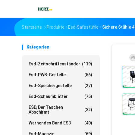
Startseite
Produkte
Esd-Safestühle
Sichere Stühle 
Kategorien
Esd-Zeitschriftenständer
(119)
Esd-PWB-Gestelle
(56)
Esd-Speichergestelle
(27)
Esd-Schaumblätter
(75)
ESD, Der Taschen
(32)
Abschirmt
Warnendes Band ESD
(40)
Esd-Magazin
(69)