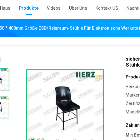
Haus
Produkte
Videos
Über Uns
Kontakt US
Nachr
450 * 400mm Größe ESD/Reinraum-Stühle Für Elektronische Werkstat
siche
Stühl
Produk
Herkun
Marke
Zertifi
Model
Zahlun
Min Be