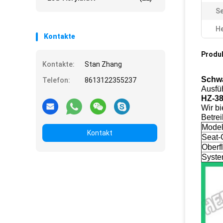
Se
He
Kontakte
Produ
Kontakte:
Stan Zhang
Schwa
Telefon:
8613122355237
Ausfü
HZ-38
Wir bi
Betrei
Model
Kontakt
Seat-
Oberf
Syste