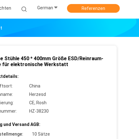
German
ichten
Referenzen
t
re Stühle 450 * 400mm Größe ESD/Reinraum-
e für elektronische Werkstatt
tdetails:
ftsort:
China
nname:
Herzesd
zierung:
CE, Rosh
lnummer:
HZ-38230
g und Versand AGB:
stellmenge:
10 Sätze