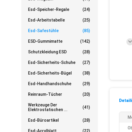
Esd-Speicher-Regale
(24)
Esd-Arbeitstabelle
(25)
Esd-Safestühle
(85)
ESD-Gummimatte
(142)
Schutzkleidung ESD
(28)
Esd-Sicherheits-Schuhe
(27)
Esd-Sicherheits-Bügel
(38)
Esd-Handhandschuhe
(29)
Reinraum-Tücher
(20)
Detail
Werkzeuge Der
(41)
Elektrostatischen ...
Mo
Esd-Büroartikel
(28)
Ob
Esd-Acrylblatt
(22)