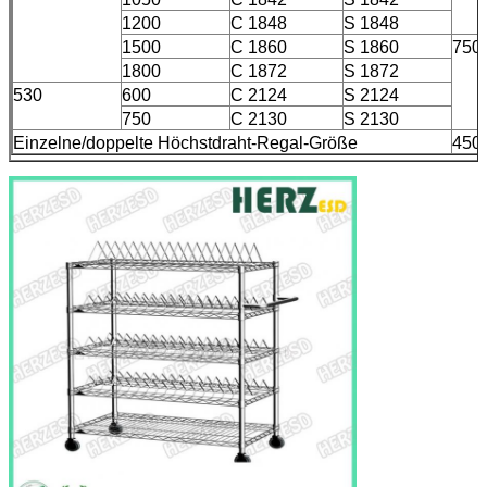
1200
C 1848
S 1848
1500
C 1860
S 1860
750
1800
C 1872
S 1872
530
600
C 2124
S 2124
750
C 2130
S 2130
Einzelne/doppelte Höchstdraht-Regal-Größe
450