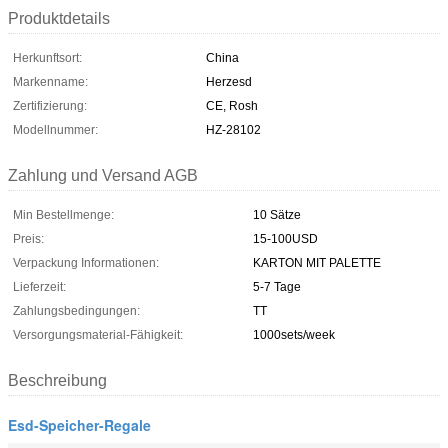
Produktdetails
Herkunftsort:
China
Markenname:
Herzesd
Zertifizierung:
CE, Rosh
Modellnummer:
HZ-28102
Zahlung und Versand AGB
Min Bestellmenge:
10 Sätze
Preis:
15-100USD
Verpackung Informationen:
KARTON MIT PALETTE
Lieferzeit:
5-7 Tage
Zahlungsbedingungen:
TT
Versorgungsmaterial-Fähigkeit:
1000sets/week
Beschreibung
Esd-Speicher-Regale