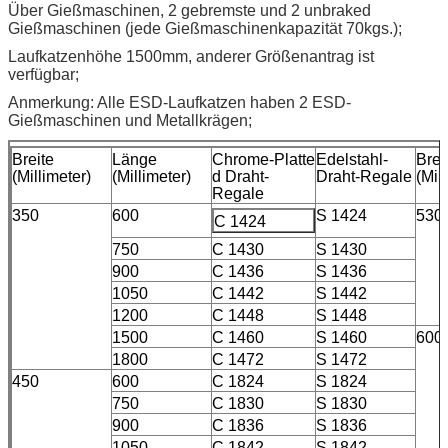
Über Gießmaschinen, 2 gebremste und 2 unbraked
Gießmaschinen (jede Gießmaschinenkapazität 70kgs.);
Laufkatzenhöhe 1500mm, anderer Größenantrag ist
verfügbar;
Anmerkung: Alle ESD-Laufkatzen haben 2 ESD-
Gießmaschinen und Metallkrägen;
Breite
Länge
Chrome-Platte
Edelstahl-
Brei
(Millimeter)
(Millimeter)
d Draht-
Draht-Regale
(Mil
Regale
350
600
S 1424
530
C 1424
750
C 1430
S 1430
900
C 1436
S 1436
1050
C 1442
S 1442
1200
C 1448
S 1448
1500
C 1460
S 1460
600
1800
C 1472
S 1472
450
600
C 1824
S 1824
750
C 1830
S 1830
900
C 1836
S 1836
1050
C 1842
S 1842