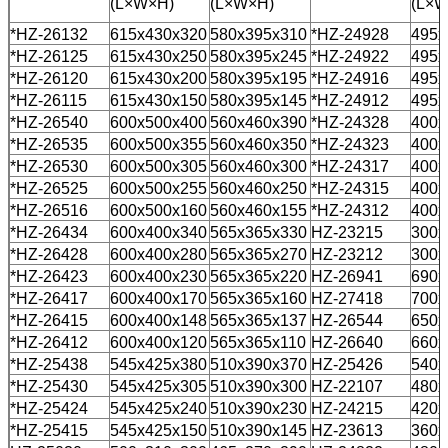
(L×W×H)
(L×W×H)
(L×W
*HZ-26132
615x430x320
580x395x310
*HZ-24928
495x
*HZ-26125
615x430x250
580x395x245
*HZ-24922
495x
*HZ-26120
615x430x200
580x395x195
*HZ-24916
495x
*HZ-26115
615x430x150
580x395x145
*HZ-24912
495x
*HZ-26540
600x500x400
560x460x390
*HZ-24328
400x
*HZ-26535
600x500x355
560x460x350
*HZ-24323
400x
*HZ-26530
600x500x305
560x460x300
*HZ-24317
400x
*HZ-26525
600x500x255
560x460x250
*HZ-24315
400x
*HZ-26516
600x500x160
560x460x155
*HZ-24312
400x
*HZ-26434
600x400x340
565x365x330
HZ-23215
300x
*HZ-26428
600x400x280
565x365x270
HZ-23212
300x
*HZ-26423
600x400x230
565x365x220
HZ-26941
690x
*HZ-26417
600x400x170
565x365x160
HZ-27418
700x
*HZ-26415
600x400x148
565x365x137
HZ-26544
650x
*HZ-26412
600x400x120
565x365x110
HZ-26640
660x
*HZ-25438
545x425x380
510x390x370
HZ-25426
540x
*HZ-25430
545x425x305
510x390x300
HZ-22107
480x
*HZ-25424
545x425x240
510x390x230
HZ-24215
420x
*HZ-25415
545x425x150
510x390x145
HZ-23613
360x