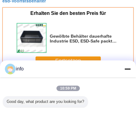
esd-Voorratsbehälter
Erhalten Sie den besten Preis für
Gewölbte Behälter dauerhafte
Industrie ESD, ESD-Safe packt
RoHS-Bescheinigung ein
Fortsetzen
info
Esd-Magazin
Mehr
10:59 PM
Good day, what product are you looking for?
tärke
Antistatische
ESD Kunststoff-
600*400*280mm
Statis
tisches
ESD-
Aufbewahrungsbox
Spritzguss ESD
leitfähige
lltes
Aufbewahrungsbox
mit Deckel –
Behälterbox
packen ei
ges ESD-
für Leiterplatten
leitfähig &
antistatische
Einsprit
azin
und elektronische
antistatische Kiste
Kunststoffbehälter
Kasten-T
Bauteile
Umschlagbox
Abdeckung
Ändern Sie Sprache