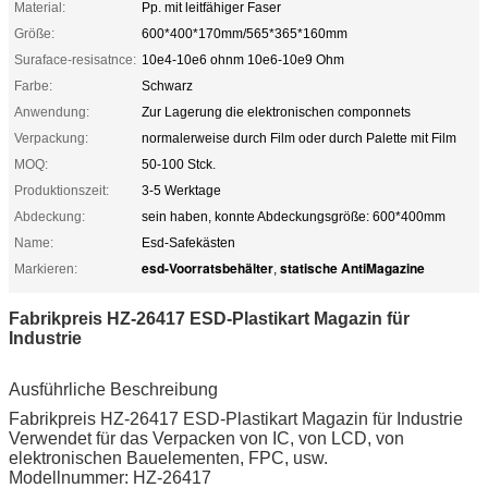
Material:
Pp. mit leitfähiger Faser
Größe:
600*400*170mm/565*365*160mm
Suraface-resisatnce:
10e4-10e6 ohnm 10e6-10e9 Ohm
Farbe:
Schwarz
Anwendung:
Zur Lagerung die elektronischen componnets
Verpackung:
normalerweise durch Film oder durch Palette mit Film
MOQ:
50-100 Stck.
Produktionszeit:
3-5 Werktage
Abdeckung:
sein haben, konnte Abdeckungsgröße: 600*400mm
Name:
Esd-Safekästen
esd-Voorratsbehälter
statische AntiMagazine
Markieren:
,
Fabrikpreis HZ-26417 ESD-Plastikart Magazin für
Industrie
Ausführliche Beschreibung
Fabrikpreis HZ-26417 ESD-Plastikart Magazin für Industrie
Verwendet für das Verpacken von IC, von LCD, von
elektronischen Bauelementen, FPC, usw.
Modellnummer: HZ-26417