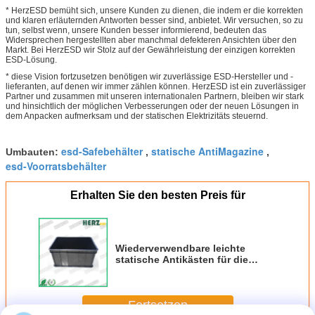
* HerzESD bemüht sich, unsere Kunden zu dienen, die indem er die korrekten
und klaren erläuternden Antworten besser sind, anbietet. Wir versuchen, so zu
tun, selbst wenn, unsere Kunden besser informierend, bedeuten das
Widersprechen hergestellten aber manchmal defekteren Ansichten über den
Markt. Bei HerzESD wir Stolz auf der Gewährleistung der einzigen korrekten
ESD-Lösung.
* diese Vision fortzusetzen benötigen wir zuverlässige ESD-Hersteller und -
lieferanten, auf denen wir immer zählen können. HerzESD ist ein zuverlässiger
Partner und zusammen mit unseren internationalen Partnern, bleiben wir stark
und hinsichtlich der möglichen Verbesserungen oder der neuen Lösungen in
dem Anpacken aufmerksam und der statischen Elektrizitäts steuernd.
esd-Safebehälter
statische AntiMagazine
Umbauten:
,
,
esd-Voorratsbehälter
Erhalten Sie den besten Preis für
Wiederverwendbare leichte
statische Antikästen für die
Elektronik-verschiedene Größe
verfügbar
Fortsetzen