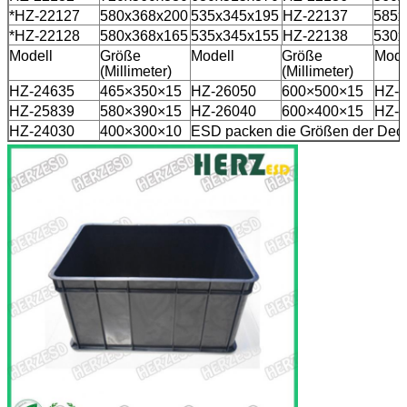
*HZ-22127
580x368x200
535x345x195
HZ-22137
585x
*HZ-22128
580x368x165
535x345x155
HZ-22138
530x
Modell
Größe
Modell
Größe
Mode
(Millimeter)
(Millimeter)
HZ-24635
465×350×15
HZ-26050
600×500×15
HZ-2
HZ-25839
580×390×15
HZ-26040
600×400×15
HZ-2
HZ-24030
400×300×10
ESD packen die Größen der Deck