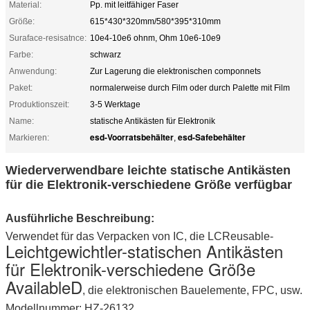
Material:
Pp. mit leitfähiger Faser
Größe:
615*430*320mm/580*395*310mm
Suraface-resisatnce:
10e4-10e6 ohnm, Ohm 10e6-10e9
Farbe:
schwarz
Anwendung:
Zur Lagerung die elektronischen componnets
Paket:
normalerweise durch Film oder durch Palette mit Film
Produktionszeit:
3-5 Werktage
Name:
statische Antikästen für Elektronik
esd-Voorratsbehälter
esd-Safebehälter
Markieren:
,
Wiederverwendbare leichte statische Antikästen
für die Elektronik-verschiedene Größe verfügbar
Ausführliche Beschreibung:
Verwendet für das Verpacken von IC, die LCReusable-
Leichtgewichtler-statischen Antikästen
für Elektronik-verschiedene Größe
AvailableD
, die elektronischen Bauelemente, FPC, usw.
Modellnummer: HZ-26132