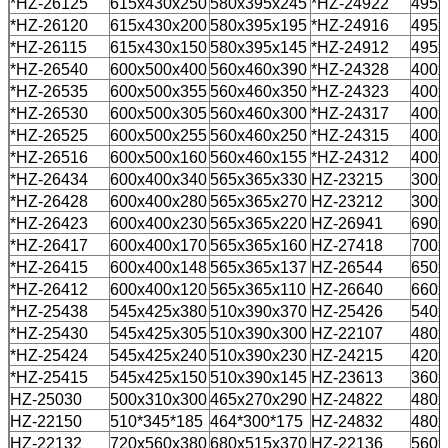
*HZ-26125
615x430x250
580x395x245
*HZ-24922
495x
*HZ-26120
615x430x200
580x395x195
*HZ-24916
495x
*HZ-26115
615x430x150
580x395x145
*HZ-24912
495x
*HZ-26540
600x500x400
560x460x390
*HZ-24328
400x
*HZ-26535
600x500x355
560x460x350
*HZ-24323
400x
*HZ-26530
600x500x305
560x460x300
*HZ-24317
400x
*HZ-26525
600x500x255
560x460x250
*HZ-24315
400x
*HZ-26516
600x500x160
560x460x155
*HZ-24312
400x
*HZ-26434
600x400x340
565x365x330
HZ-23215
300x
*HZ-26428
600x400x280
565x365x270
HZ-23212
300x
*HZ-26423
600x400x230
565x365x220
HZ-26941
690x
*HZ-26417
600x400x170
565x365x160
HZ-27418
700x
*HZ-26415
600x400x148
565x365x137
HZ-26544
650x
*HZ-26412
600x400x120
565x365x110
HZ-26640
660x
*HZ-25438
545x425x380
510x390x370
HZ-25426
540x
*HZ-25430
545x425x305
510x390x300
HZ-22107
480x
*HZ-25424
545x425x240
510x390x230
HZ-24215
420x
*HZ-25415
545x425x150
510x390x145
HZ-23613
360x
HZ-25030
500x310x300
465x270x290
HZ-24822
480x
HZ-22150
510*345*185
464*300*175
HZ-24832
480x
HZ-22132
720x560x380
680x515x370
HZ-22136
560x