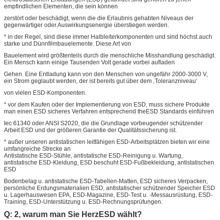
empfindlichen Elementen, die sein können
zerstört oder beschädigt, wenn die die Erlaubnis gehabten Niveaus der
gegenwärtiger oder Auswirkungsenergie überstiegen werden.
* in der Regel, sind diese immer Halbleiterkomponenten und sind höchst auch
starke und Dünnfilmbauelemente. Diese Art von
Bauelement wird größtenteils durch die menschliche Misshandlung geschädigt.
Ein Mensch kann einige Tausenden Volt gerade vorbei aufladen
Gehen. Eine Entladung kann von den Menschen von ungefähr 2000-3000 V,
ein Strom geglaubt werden, der ist bereits gut über dem ‚Toleranzniveau‘
von vielen ESD-Komponenten.
* vor dem Kaufen oder der Implementierung von ESD, muss sichere Produkte
man einen ESD sicheres Verfahren entsprechend theESD Standards einführen
Iec 61340 oder ANSI S2020, die die Grundlage vorbeugender schützender
Arbeit ESD und der größeren Garantie der Qualitätssicherung ist.
* außer unseren antistatischen leitfähigen ESD-Arbeitsplätzen bieten wir eine
umfangreiche Strecke an
Antistatische ESD-Stühle, antistatische ESD-Reinigung u. Wartung,
antistatische ESD-Kleidung, ESD beschuht ESD-Fußbekleidung, antistatischen
ESD
Bodenbelag u. antistatische ESD-Tabellen-Matten, ESD sicheres Verpacken,
persönliche Erdungsmaterialien ESD, antistatischer schützender Speicher ESD
u. Lagerhauswesen EPA, ESD-Magazine, ESD-Test u. -Messausrüstung, ESD-
Training, ESD-Unterstützung u. ESD-Rechnungsprüfungen.
Q: 2, warum man Sie HerzESD wählt?