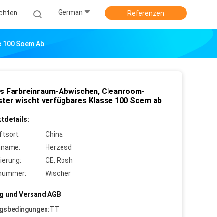
German
ichten
Referenzen
e 100 Soem Ab
s Farbreinraum-Abwischen, Cleanroom-
ster wischt verfügbares Klasse 100 Soem ab
tdetails:
ftsort:
China
nname:
Herzesd
zierung:
CE, Rosh
lnummer:
Wischer
g und Versand AGB:
gsbedingungen:
TT