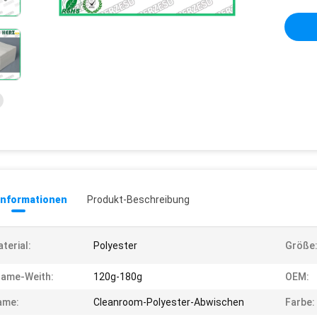
informationen
Produkt-Beschreibung
terial:
Polyester
Größe
rame-Weith:
120g-180g
OEM:
ame:
Cleanroom-Polyester-Abwischen
Farbe: