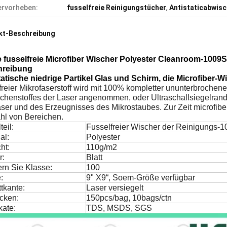
rvorheben:
fusselfreie Reinigungstücher
,
Antistaticabwis
kt-Beschreibung
ge fusselfreie Microfiber Wischer Polyester Cleanroom-1009
hreibung
tatische niedrige Partikel Glas und Schirm, die Microfiber-
reier Mikrofaserstoff wird mit 100% kompletter ununterbrochener
chenstoffes der Laser angenommen, oder Ultraschallsiegelrandt
ser und des Erzeugnisses des Mikrostaubes. Zur Zeit microfibe
ahl von Bereichen.
teil:
Fusselfreier Wischer der Reinigungs-1
al:
Polyester
ht:
110g/m2
r:
Blatt
rn Sie Klasse:
100
:
9" X9“, Soem-Größe verfügbar
tkante:
Laser versiegelt
cken:
150pcs/bag, 10bags/ctn
ikate:
TDS, MSDS, SGS