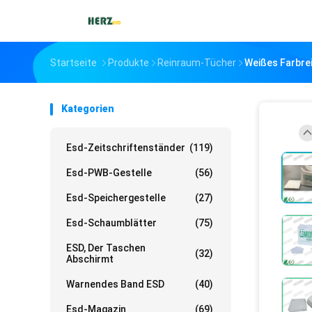
Startseite
Produkte
Reinraum-Tücher
Weißes Farbre
Kategorien
Esd-Zeitschriftenständer
(119)
Esd-PWB-Gestelle
(56)
Esd-Speichergestelle
(27)
Esd-Schaumblätter
(75)
ESD, Der Taschen
(32)
Abschirmt
Warnendes Band ESD
(40)
Esd-Magazin
(69)