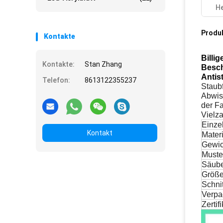
He
Produ
Kontakte
Billi
Kontakte:
Stan Zhang
Besc
Antis
Telefon:
8613122355237
Staubf
Abwis
der Fa
Vielz
Einzel
Kontakt
Materi
Gewic
Muste
Säube
Größe
Schnit
Verpa
Zertif