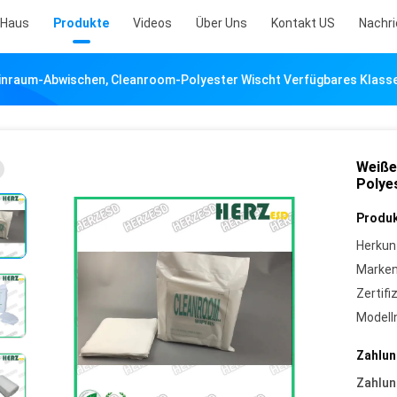
Haus
Produkte
Videos
Über Uns
Kontakt US
Nachr
inraum-Abwischen, Cleanroom-Polyester Wischt Verfügbares Klass
Weiße
Polye
Produk
Herkun
Marke
Zertifi
Model
Zahlun
Zahlun