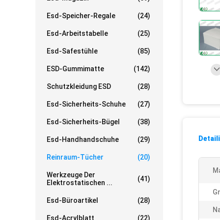
Esd-Speicher-Regale
(24)
Esd-Arbeitstabelle
(25)
Esd-Safestühle
(85)
ESD-Gummimatte
(142)
Schutzkleidung ESD
(28)
Esd-Sicherheits-Schuhe
(27)
Esd-Sicherheits-Bügel
(38)
Detail
Esd-Handhandschuhe
(29)
Reinraum-Tücher
(20)
Ma
Werkzeuge Der
(41)
Elektrostatischen ...
G
Esd-Büroartikel
(28)
N
Esd-Acrylblatt
(22)