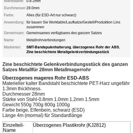
Wandstärke:
0.8-2mm
Durchmesser:
28.0mm
Farbe:
Alles (für ESD-Art nur schwarz)
Anwendung:
für bauen Sie Worktable/Laufkatze/Gestell/Produktion Lins
zusammen
Gemeinsam:
Gemeinsames verfügbares des ganzen Satzes
Name:
Metallrohrverbindungen
SMT-Bandspulenhalterung
überzogenes Rohr der ABS
Markieren:
,
,
Zine beschichtete Metallgelenkverbindungsstück
Zine beschichtete Gelenkverbindungsstück des ganzen
Satzes Metallfür 28mm Metallmagerrohr
Überzogenes mageres Rohr ESD-ABS
Materieller kalter Bandstahl beschichtete PET-Harz ungefähr
1.3mm thickhness.
Durchmesser 28mm
Stärke von Stahl-0.8mm 1.0mm 1.2mm 1.5mm
Gewicht 550g 700g 800g 1000g
Farbe beige, Elfenbein, schwarz (ESD)
Länge 4m (mormal) für Standardlänge
Einzelteil-
Überzogenes Plastikrohr (KJ2812)
Name