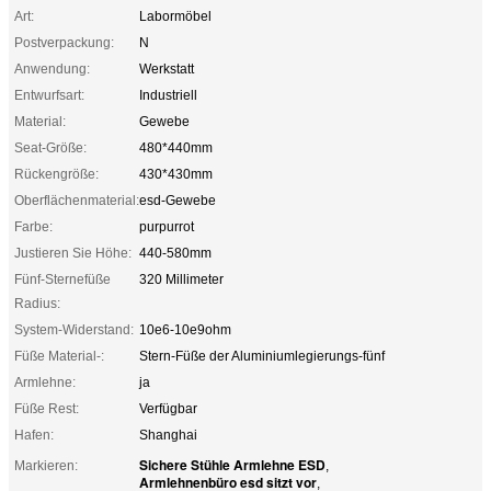
Art:
Labormöbel
Postverpackung:
N
Anwendung:
Werkstatt
Entwurfsart:
Industriell
Material:
Gewebe
Seat-Größe:
480*440mm
Rückengröße:
430*430mm
Oberflächenmaterial:
esd-Gewebe
Farbe:
purpurrot
Justieren Sie Höhe:
440-580mm
Fünf-Sternefüße
320 Millimeter
Radius:
System-Widerstand:
10e6-10e9ohm
Füße Material-:
Stern-Füße der Aluminiumlegierungs-fünf
Armlehne:
ja
Füße Rest:
Verfügbar
Hafen:
Shanghai
Sichere Stühle Armlehne ESD
Markieren:
,
Armlehnenbüro esd sitzt vor
,