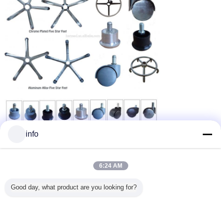
info
Stuhl justieren und bauen
6:24 AM
zusammen:
Good day, what product are you looking for?