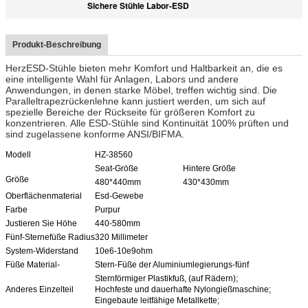
Sichere Stühle Labor-ESD
Produkt-Beschreibung
HerzESD-Stühle bieten mehr Komfort und Haltbarkeit an, die es
eine intelligente Wahl für Anlagen, Labors und andere
Anwendungen, in denen starke Möbel, treffen wichtig sind. Die
Paralleltrapezrückenlehne kann justiert werden, um sich auf
spezielle Bereiche der Rückseite für größeren Komfort zu
konzentrieren. Alle ESD-Stühle sind Kontinuität 100% prüften und
sind zugelassene konforme ANSI/BIFMA.
Modell
HZ-38560
Seat-Größe
Hintere Größe
Größe
480*440mm
430*430mm
Oberflächenmaterial
Esd-Gewebe
Farbe
Purpur
Justieren Sie Höhe
440-580mm
Fünf-Sternefüße Radius
320 Millimeter
System-Widerstand
10e6-10e9ohm
Füße Material-
Stern-Füße der Aluminiumlegierungs-fünf
Sternförmiger Plastikfuß, (auf Rädern);
Anderes Einzelteil
Hochfeste und dauerhafte Nylongießmaschine;
Eingebaute leitfähige Metallkette;