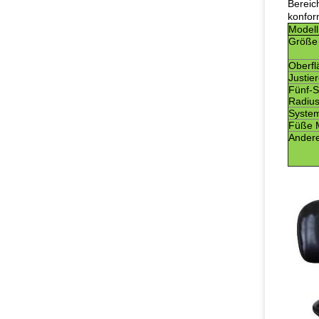
Bereic
konfor
Modell
Größe
Oberfl
Justie
Fünf-S
Radiu
Syste
Füße M
Andere