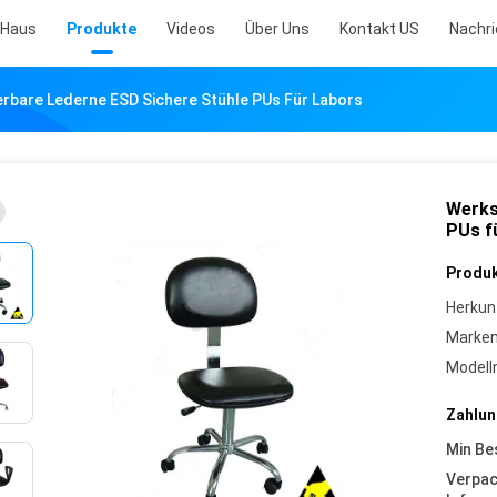
Haus
Produkte
Videos
Über Uns
Kontakt US
Nachr
erbare Lederne ESD Sichere Stühle PUs Für Labors
Werks
PUs f
Produk
Herkun
Marke
Model
Zahlun
Min Be
Verpa