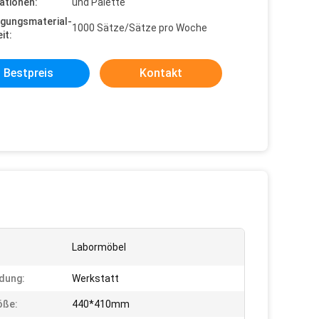
ationen:
und Palette
gungsmaterial-
1000 Sätze/Sätze pro Woche
it:
Bestpreis
Kontakt
Labormöbel
dung:
Werkstatt
öße:
440*410mm