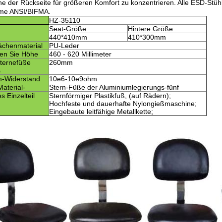
he der Rückseite für größeren Komfort zu konzentrieren. Alle ESD-Stüh
me ANSI/BIFMA.
HZ-35110
Seat-Größe
Hintere Größe
440*410mm
410*300mm
ächenmaterial
PU-Leder
ren Sie Höhe
460 - 620 Millimeter
ternefüße
260mm
s
m-Widerstand
10e6-10e9ohm
aterial-
Stern-Füße der Aluminiumlegierungs-fünf
s Einzelteil
Sternförmiger Plastikfuß, (auf Rädern);
Hochfeste und dauerhafte Nylongießmaschine;
Eingebaute leitfähige Metallkette;