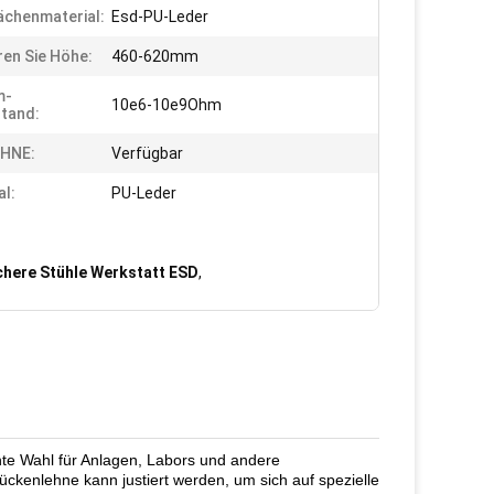
ächenmaterial:
Esd-PU-Leder
ren Sie Höhe:
460-620mm
m-
10e6-10e9Ohm
tand:
HNE:
Verfügbar
al:
PU-Leder
chere Stühle Werkstatt ESD
,
ente Wahl für Anlagen, Labors und andere
ückenlehne kann justiert werden, um sich auf spezielle