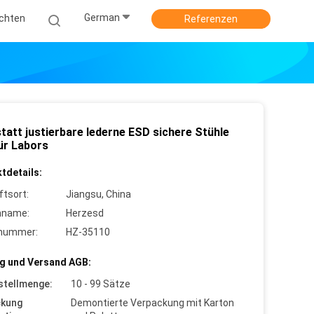
German
ichten
Referenzen
tatt justierbare lederne ESD sichere Stühle
ür Labors
tdetails:
ftsort:
Jiangsu, China
nname:
Herzesd
lnummer:
HZ-35110
g und Versand AGB:
stellmenge:
10 - 99 Sätze
ckung
Demontierte Verpackung mit Karton