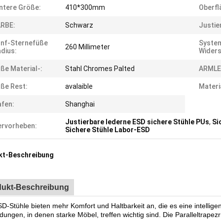
ntere Größe:
410*300mm
Oberfl
ARBE:
Schwarz
Justie
nf-Sternefüße
Syste
260 Millimeter
dius:
Widers
ße Material-:
Stahl Chromes Palted
ARMLE
ße Rest:
avalaible
Materi
fen:
Shanghai
Justierbare lederne ESD sichere Stühle PUs
,
Si
rvorheben:
Sichere Stühle Labor-ESD
kt-Beschreibung
dukt-Beschreibung
D-Stühle bieten mehr Komfort und Haltbarkeit an, die es eine intellig
ungen, in denen starke Möbel, treffen wichtig sind. Die Paralleltrapezr