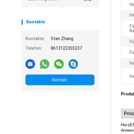
Hi
F
Kontakte
Fü
Ra
Kontakte:
Stan Zhang
Fü
Telefon:
8613122355237
Fü
Ha
He
Kontakt
Produ
Pro
HerzES
Anwend