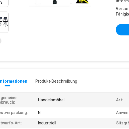
Inform
Versor
Fähigke
informationen
Produkt-Beschreibung
lgemeiner
Handelsmöbel
Art:
ebrauch:
stverpackung:
N
Anwen
twurfs-Art:
Industriell
Sitzgr