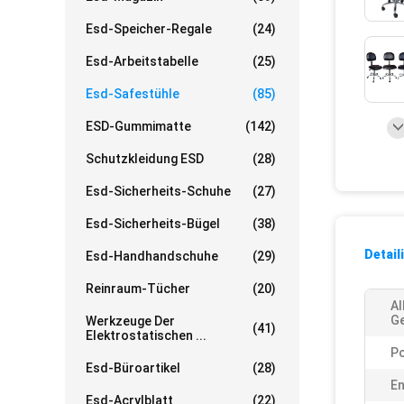
Esd-Speicher-Regale
(24)
Esd-Arbeitstabelle
(25)
Esd-Safestühle
(85)
ESD-Gummimatte
(142)
Schutzkleidung ESD
(28)
Esd-Sicherheits-Schuhe
(27)
Esd-Sicherheits-Bügel
(38)
Detail
Esd-Handhandschuhe
(29)
Reinraum-Tücher
(20)
Al
G
Werkzeuge Der
(41)
Elektrostatischen ...
Po
Esd-Büroartikel
(28)
En
Esd-Acrylblatt
(22)