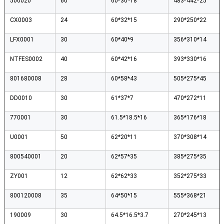
500020
60
60*30*18
483*442*25
CX0003
24
60*32*15
290*250*22
LFX0001
30
60*40*9
356*310*14
NTFES0002
40
60*42*16
393*330*16
801680008
28
60*58*43
505*275*45
DD0010
30
61*37*7
470*272*11
770001
30
61.5*18.5*16
365*176*18
U0001
50
62*20*11
370*308*14
800540001
20
62*57*35
385*275*35
ZY001
12
62*62*33
352*275*33
800120008
35
64*50*15
555*368*21
190009
30
64.5*16.5*3.7
270*245*13