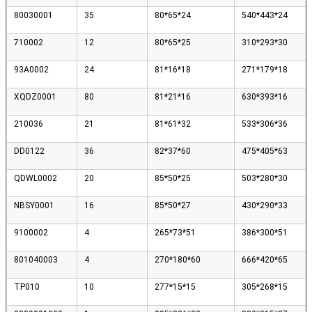
80030001
35
80*65*24
540*443*24
710002
12
80*65*25
310*293*30
93A0002
24
81*16*18
271*179*18
XQDZ0001
80
81*21*16
630*393*16
210036
21
81*61*32
533*306*36
DD0122
36
82*37*60
475*405*63
QDWL0002
20
85*50*25
503*280*30
NBSY0001
16
85*50*27
430*290*33
9100002
4
265*73*51
386*300*51
801040003
4
270*180*60
666*420*65
TP010
10
277*15*15
305*268*15