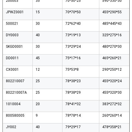
200003
35
70*50*25
590*330*30
JPWZ0001
15
70*70*50
455*290*55
500021
30
72*62*40
485*445*43
DY0003
40
73*19*13
325*275*16
SKGD0001
30
73*29*24
480*270*30
DD0011
45
75*17*16
465*260*21
CX0001
12
75*53*8
290*250*12
802210007
25
78*38*23
455*320*24
802210007A
25
78*38*29
455*320*30
1010004
20
78*41*32
383*272*32
800580005
9
78*78*14
260*260*14
JY002
40
79*29*17
478*358*21