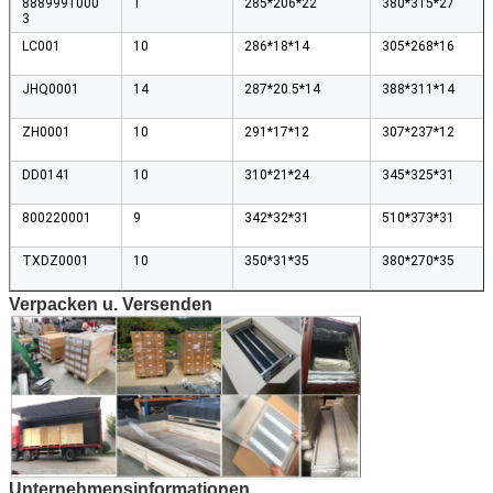
8889991000
1
285*206*22
380*315*27
3
LC001
10
286*18*14
305*268*16
JHQ0001
14
287*20.5*14
388*311*14
ZH0001
10
291*17*12
307*237*12
DD0141
10
310*21*24
345*325*31
800220001
9
342*32*31
510*373*31
TXDZ0001
10
350*31*35
380*270*35
Verpacken u. Versenden
Unternehmensinformationen