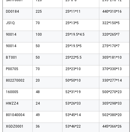
DD0184
225
25*11*11
440*310*16
JS1Q
70
25*13*5
322*150*5
90014
100
25*19.5*4.5
320*265*7
90014
50
25*19.5*5
275*170*7
BT001
50
25*22*5.5
305*181*10
P00705
70
25*23*10
370*330*13
802270002
20
50*50*10
330*277*14
160005
48
52*31*19
500*270*23
HWZZ4
24
53*26*33
305*298*33
Hinterlass eine Nachricht
801040004
49
53*45*14
502*380*20
Wir rufen Sie bald zurück!
XGDZ0001
36
53*46*22
445*366*26