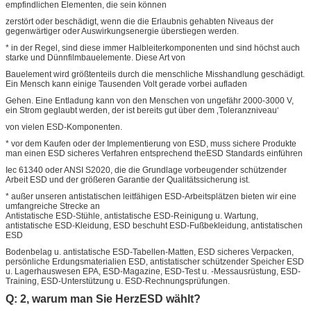
empfindlichen Elementen, die sein können
zerstört oder beschädigt, wenn die die Erlaubnis gehabten Niveaus der
gegenwärtiger oder Auswirkungsenergie überstiegen werden.
* in der Regel, sind diese immer Halbleiterkomponenten und sind höchst auch
starke und Dünnfilmbauelemente. Diese Art von
Bauelement wird größtenteils durch die menschliche Misshandlung geschädigt.
Ein Mensch kann einige Tausenden Volt gerade vorbei aufladen
Gehen. Eine Entladung kann von den Menschen von ungefähr 2000-3000 V,
ein Strom geglaubt werden, der ist bereits gut über dem ‚Toleranzniveau‘
von vielen ESD-Komponenten.
* vor dem Kaufen oder der Implementierung von ESD, muss sichere Produkte
man einen ESD sicheres Verfahren entsprechend theESD Standards einführen
Iec 61340 oder ANSI S2020, die die Grundlage vorbeugender schützender
Arbeit ESD und der größeren Garantie der Qualitätssicherung ist.
* außer unseren antistatischen leitfähigen ESD-Arbeitsplätzen bieten wir eine
umfangreiche Strecke an
Antistatische ESD-Stühle, antistatische ESD-Reinigung u. Wartung,
antistatische ESD-Kleidung, ESD beschuht ESD-Fußbekleidung, antistatischen
ESD
Bodenbelag u. antistatische ESD-Tabellen-Matten, ESD sicheres Verpacken,
persönliche Erdungsmaterialien ESD, antistatischer schützender Speicher ESD
u. Lagerhauswesen EPA, ESD-Magazine, ESD-Test u. -Messausrüstung, ESD-
Training, ESD-Unterstützung u. ESD-Rechnungsprüfungen.
Q: 2, warum man Sie HerzESD wählt?