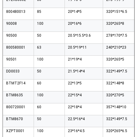
800480013
85
20*14*5
320*151*6.5
90008
100
20*16*6
320*265*8
90500
50
20.5*15.5*3.6
278*170*7.5
800580001
63
20.5*19*11
240*210*23
90501
100
21*19*4
320*265*5
DD0033
50
21.5*14*4
322*149*7.5
BTMT2F14
60
22*13*5
322*148*8
BTM8635
100
22*15*4
320*270*5
800720001
60
22*18*4
357*148*10
BTM8670
50
22.5*16*4
322*149*7.5
XZPT0001
100
23*16*4.5
320*265*6.5