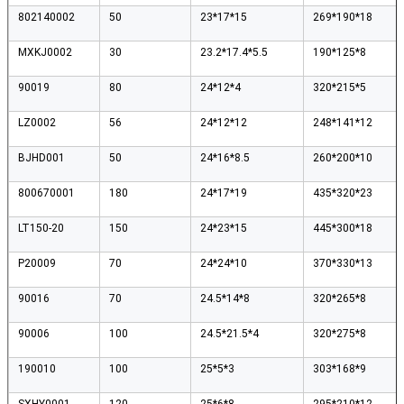
802140002
50
23*17*15
269*190*18
MXKJ0002
30
23.2*17.4*5.5
190*125*8
90019
80
24*12*4
320*215*5
LZ0002
56
24*12*12
248*141*12
BJHD001
50
24*16*8.5
260*200*10
800670001
180
24*17*19
435*320*23
LT150-20
150
24*23*15
445*300*18
P20009
70
24*24*10
370*330*13
90016
70
24.5*14*8
320*265*8
90006
100
24.5*21.5*4
320*275*8
190010
100
25*5*3
303*168*9
SXHY0001
120
25*6*8
295*210*12