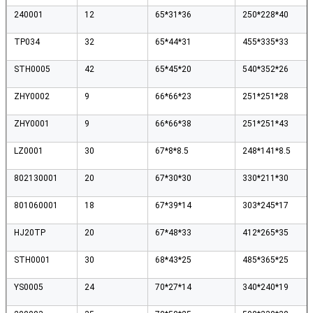
240001
12
65*31*36
250*228*40
TP034
32
65*44*31
455*335*33
STH0005
42
65*45*20
540*352*26
ZHY0002
9
66*66*23
251*251*28
ZHY0001
9
66*66*38
251*251*43
LZ0001
30
67*8*8.5
248*141*8.5
802130001
20
67*30*30
330*211*30
801060001
18
67*39*14
303*245*17
HJ20TP
20
67*48*33
412*265*35
STH0001
30
68*43*25
485*365*25
YS0005
24
70*27*14
340*240*19