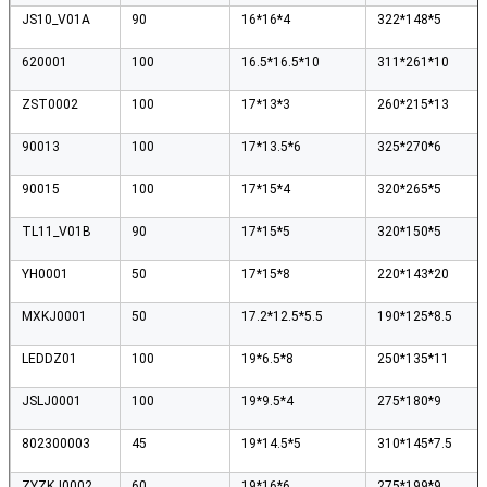
JS10_V01A
90
16*16*4
322*148*5
620001
100
16.5*16.5*10
311*261*10
ZST0002
100
17*13*3
260*215*13
90013
100
17*13.5*6
325*270*6
90015
100
17*15*4
320*265*5
TL11_V01B
90
17*15*5
320*150*5
YH0001
50
17*15*8
220*143*20
MXKJ0001
50
17.2*12.5*5.5
190*125*8.5
LEDDZ01
100
19*6.5*8
250*135*11
JSLJ0001
100
19*9.5*4
275*180*9
802300003
45
19*14.5*5
310*145*7.5
ZYZKJ0002
60
19*16*6
275*199*9