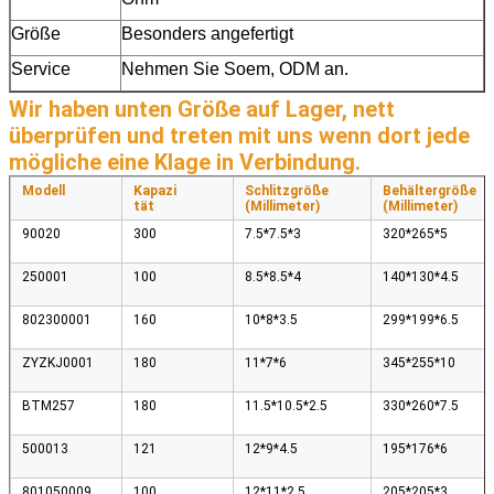
Größe
Besonders angefertigt
Service
Nehmen Sie Soem, ODM an.
Wir haben unten Größe auf Lager, nett 
überprüfen und treten mit uns wenn dort jede 
mögliche eine Klage in Verbindung.
Modell
Kapazi
Schlitzgröße
Behältergröße
tät
(Millimeter)
(Millimeter)
90020
300
7.5*7.5*3
320*265*5
250001
100
8.5*8.5*4
140*130*4.5
802300001
160
10*8*3.5
299*199*6.5
ZYZKJ0001
180
11*7*6
345*255*10
BTM257
180
11.5*10.5*2.5
330*260*7.5
500013
121
12*9*4.5
195*176*6
801050009
100
12*11*2.5
205*205*3