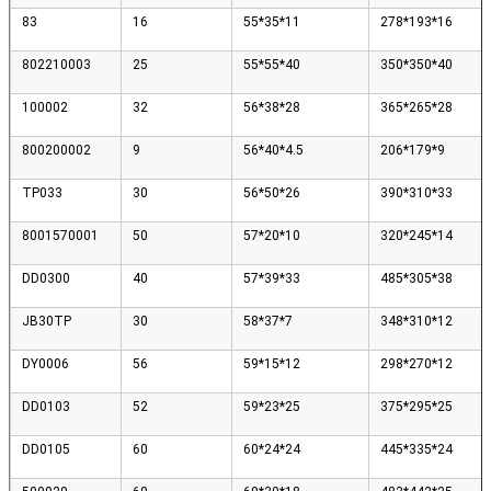
83
16
55*35*11
278*193*16
802210003
25
55*55*40
350*350*40
100002
32
56*38*28
365*265*28
800200002
9
56*40*4.5
206*179*9
TP033
30
56*50*26
390*310*33
8001570001
50
57*20*10
320*245*14
DD0300
40
57*39*33
485*305*38
JB30TP
30
58*37*7
348*310*12
EINREICHUNGEN
DY0006
56
59*15*12
298*270*12
DD0103
52
59*23*25
375*295*25
DD0105
60
60*24*24
445*335*24