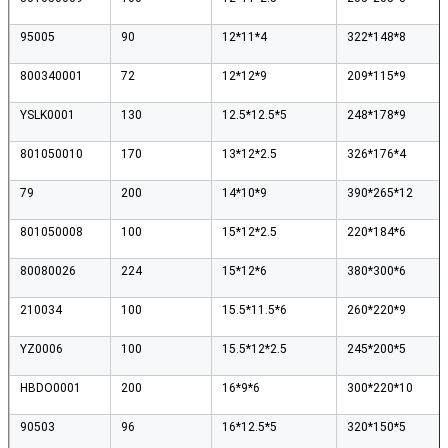
95005
90
12*11*4
322*148*8
800340001
72
12*12*9
209*115*9
YSLK0001
130
12.5*12.5*5
248*178*9
801050010
170
13*12*2.5
326*176*4
79
200
14*10*9
390*265*12
801050008
100
15*12*2.5
220*184*6
80080026
224
15*12*6
380*300*6
210034
100
15.5*11.5*6
260*220*9
YZ0006
100
15.5*12*2.5
245*200*5
HBDO0001
200
16*9*6
300*220*10
90503
96
16*12.5*5
320*150*5